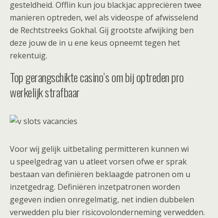
gesteldheid. Offlin kun jou blackjac appreciëren twee
manieren optreden, wel als videospe of afwisselend
de Rechtstreeks Gokhal. Gij grootste afwijking ben
deze jouw de in u ene keus opneemt tegen het
rekentuig.
Top gerangschikte casino’s om bij optreden pro
werkelijk strafbaar
Voor wij gelijk uitbetaling permitteren kunnen wi
u speelgedrag van u atleet vorsen ofwe er sprak
bestaan van definiëren beklaagde patronen om u
inzetgedrag. Definiëren inzetpatronen worden
gegeven indien onregelmatig, net indien dubbelen
verwedden plu bier risicovolonderneming verwedden.