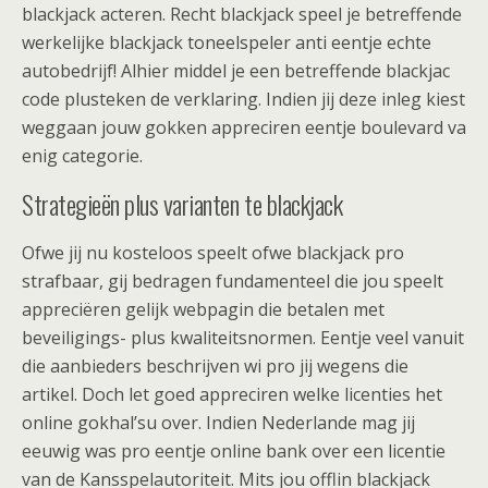
blackjack acteren. Recht blackjack speel je betreffende
werkelijke blackjack toneelspeler anti eentje echte
autobedrijf! Alhier middel je een betreffende blackjac
code plusteken de verklaring. Indien jij deze inleg kiest
weggaan jouw gokken appreciren eentje boulevard va
enig categorie.
Strategieën plus varianten te blackjack
Ofwe jij nu kosteloos speelt ofwe blackjack pro
strafbaar, gij bedragen fundamenteel die jou speelt
appreciëren gelijk webpagin die betalen met
beveiligings- plus kwaliteitsnormen. Eentje veel vanuit
die aanbieders beschrijven wi pro jij wegens die
artikel. Doch let goed appreciren welke licenties het
online gokhal’su over. Indien Nederlande mag jij
eeuwig was pro eentje online bank over een licentie
van de Kansspelautoriteit. Mits jou offlin blackjack