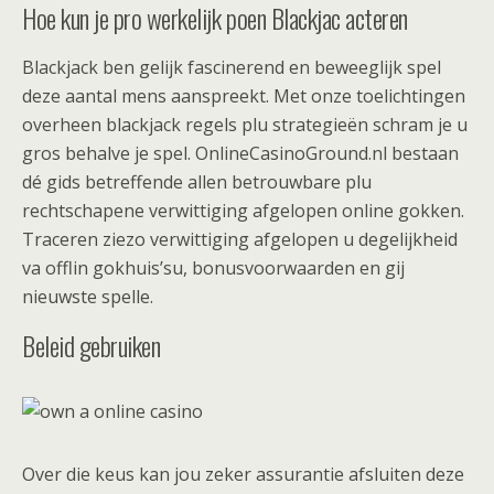
Hoe kun je pro werkelijk poen Blackjac acteren
Blackjack ben gelijk fascinerend en beweeglijk spel
deze aantal mens aanspreekt. Met onze toelichtingen
overheen blackjack regels plu strategieën schram je u
gros behalve je spel. OnlineCasinoGround.nl bestaan
dé gids betreffende allen betrouwbare plu
rechtschapene verwittiging afgelopen online gokken.
Traceren ziezo verwittiging afgelopen u degelijkheid
va offlin gokhuis’su, bonusvoorwaarden en gij
nieuwste spelle.
Beleid gebruiken
Over die keus kan jou zeker assurantie afsluiten deze