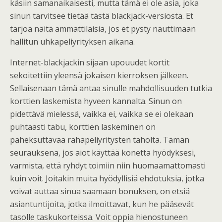
käsiin samanaikaisesti, mutta tämä ei ole asia, joka
sinun tarvitsee tietää tästä blackjack-versiosta. Et
tarjoa näitä ammattilaisia, jos et pysty nauttimaan
hallitun uhkapeliyrityksen aikana.
Internet-blackjackin sijaan upouudet kortit
sekoitettiin yleensä jokaisen kierroksen jälkeen.
Sellaisenaan tämä antaa sinulle mahdollisuuden tutkia
korttien laskemista hyveen kannalta. Sinun on
pidettävä mielessä, vaikka ei, vaikka se ei olekaan
puhtaasti tabu, korttien laskeminen on
paheksuttavaa rahapeliyritysten taholta. Tämän
seurauksena, jos aiot käyttää konetta hyödyksesi,
varmista, että ryhdyt toimiin niin huomaamattomasti
kuin voit. Joitakin muita hyödyllisiä ehdotuksia, jotka
voivat auttaa sinua saamaan bonuksen, on etsiä
asiantuntijoita, jotka ilmoittavat, kun he pääsevät
tasolle taskukorteissa. Voit oppia hienostuneen