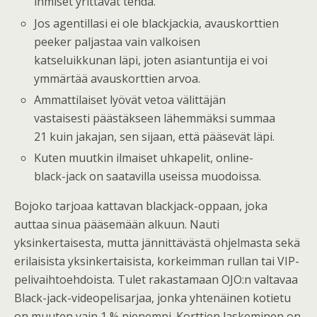
ihmiset yrittävät tehdä.
Jos agentillasi ei ole blackjackia, avauskorttien
peeker paljastaa vain valkoisen
katseluikkunan läpi, joten asiantuntija ei voi
ymmärtää avauskorttien arvoa.
Ammattilaiset lyövät vetoa välittäjän
vastaisesti päästäkseen lähemmäksi summaa
21 kuin jakajan, sen sijaan, että pääsevät läpi.
Kuten muutkin ilmaiset uhkapelit, online-
black-jack on saatavilla useissa muodoissa.
Bojoko tarjoaa kattavan blackjack-oppaan, joka
auttaa sinua pääsemään alkuun. Nauti
yksinkertaisesta, mutta jännittävästä ohjelmasta sekä
erilaisista yksinkertaisista, korkeimman rullan tai VIP-
pelivaihtoehdoista. Tulet rakastamaan OJO:n valtavaa
Black-jack-videopelisarjaa, jonka yhtenäinen kotietu
on muuten vain 1 % pienempi. Korttien laskeminen on