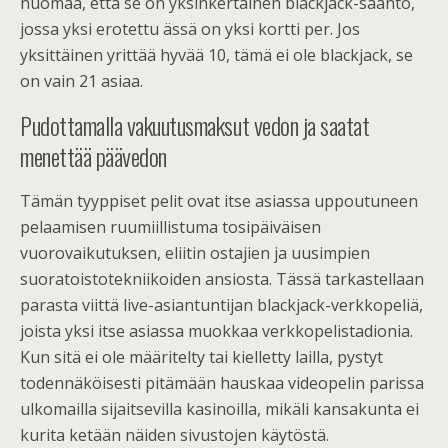
huomaa, että se on yksinkertainen blackjack-sääntö,
jossa yksi erotettu ässä on yksi kortti per. Jos
yksittäinen yrittää hyvää 10, tämä ei ole blackjack, se
on vain 21 asiaa.
Pudottamalla vakuutusmaksut vedon ja saatat
menettää päävedon
Tämän tyyppiset pelit ovat itse asiassa uppoutuneen
pelaamisen ruumiillistuma tosipäiväisen
vuorovaikutuksen, eliitin ostajien ja uusimpien
suoratoistotekniikoiden ansiosta. Tässä tarkastellaan
parasta viittä live-asiantuntijan blackjack-verkkopeliä,
joista yksi itse asiassa muokkaa verkkopelistadionia.
Kun sitä ei ole määritelty tai kielletty lailla, pystyt
todennäköisesti pitämään hauskaa videopelin parissa
ulkomailla sijaitsevilla kasinoilla, mikäli kansakunta ei
kurita ketään näiden sivustojen käytöstä.