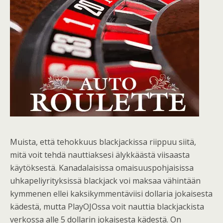
Muista, että tehokkuus blackjackissa riippuu siitä,
mitä voit tehdä nauttiaksesi älykkäästä viisaasta
käytöksestä. Kanadalaisissa omaisuuspohjaisissa
uhkapeliyrityksissä blackjack voi maksaa vähintään
kymmenen ellei kaksikymmentäviisi dollaria jokaisesta
kädestä, mutta PlayOJOssa voit nauttia blackjackista
verkossa alle 5 dollarin jokaisesta kädestä. On