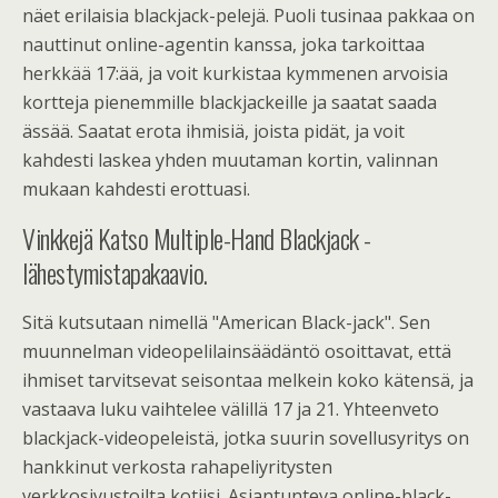
näet erilaisia ​​blackjack-pelejä. Puoli tusinaa pakkaa on
nauttinut online-agentin kanssa, joka tarkoittaa
herkkää 17:ää, ja voit kurkistaa kymmenen arvoisia
kortteja pienemmille blackjackeille ja saatat saada
ässää. Saatat erota ihmisiä, joista pidät, ja voit
kahdesti laskea yhden muutaman kortin, valinnan
mukaan kahdesti erottuasi.
Vinkkejä Katso Multiple-Hand Blackjack -
lähestymistapakaavio.
Sitä kutsutaan nimellä "American Black-jack". Sen
muunnelman videopelilainsäädäntö osoittavat, että
ihmiset tarvitsevat seisontaa melkein koko kätensä, ja
vastaava luku vaihtelee välillä 17 ja 21. Yhteenveto
blackjack-videopeleistä, jotka suurin sovellusyritys on
hankkinut verkosta rahapeliyritysten
verkkosivustoilta kotiisi. Asiantunteva online-black-