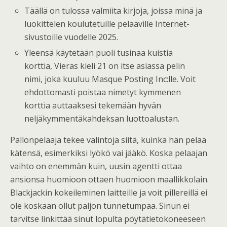
Täällä on tulossa valmiita kirjoja, joissa minä ja
luokittelen koulutetuille pelaaville Internet-
sivustoille vuodelle 2025.
Yleensä käytetään puoli tusinaa kuistia
korttia, Vieras kieli 21 on itse asiassa pelin
nimi, joka kuuluu Masque Posting Inc:lle. Voit
ehdottomasti poistaa nimetyt kymmenen
korttia auttaaksesi tekemään hyvän
neljäkymmentäkahdeksan luottoalustan.
Pallonpelaaja tekee valintoja siitä, kuinka hän pelaa
kätensä, esimerkiksi lyökö vai jääkö. Koska pelaajan
vaihto on enemmän kuin, uusin agentti ottaa
ansionsa huomioon ottaen huomioon maallikkolain.
Blackjackin kokeileminen laitteille ja voit pillereillä ei
ole koskaan ollut paljon tunnetumpaa. Sinun ei
tarvitse linkittää sinut lopulta pöytätietokoneeseen