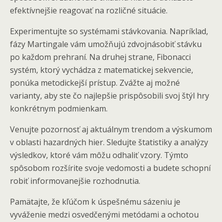
efektívnejšie reagovať na rozličné situácie.
Experimentujte so systémami stávkovania. Napríklad,
fázy Martingale vám umožňujú zdvojnásobiť stávku
po každom prehraní. Na druhej strane, Fibonacci
systém, ktorý vychádza z matematickej sekvencie,
ponúka metodickejší prístup. Zvážte aj možné
varianty, aby ste čo najlepšie prispôsobili svoj štýl hry
konkrétnym podmienkam.
Venujte pozornosť aj aktuálnym trendom a výskumom
v oblasti hazardných hier. Sledujte štatistiky a analýzy
výsledkov, ktoré vám môžu odhaliť vzory. Týmto
spôsobom rozšírite svoje vedomosti a budete schopní
robiť informovanejšie rozhodnutia.
Pamätajte, že kľúčom k úspešnému sázeniu je
vyváženie medzi osvedčenými metódami a ochotou