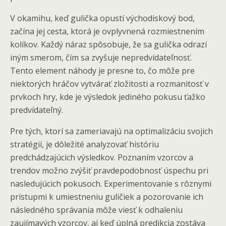
V okamihu, keď gulička opustí východiskový bod,
začína jej cesta, ktorá je ovplyvnená rozmiestnením
kolíkov. Každý náraz spôsobuje, že sa gulička odrazí
iným smerom, čím sa zvyšuje nepredvídateľnosť.
Tento element náhody je presne to, čo môže pre
niektorých hráčov vytvárať zložitosti a rozmanitosť v
prvkoch hry, kde je výsledok jediného pokusu ťažko
predvídateľný.
Pre tých, ktorí sa zameriavajú na optimalizáciu svojich
stratégií, je dôležité analyzovať históriu
predchádzajúcich výsledkov. Poznaním vzorcov a
trendov možno zvýšiť pravdepodobnosť úspechu pri
nasledujúcich pokusoch. Experimentovanie s rôznymi
prístupmi k umiestneniu guličiek a pozorovanie ich
následného správania môže viesť k odhaleniu
zaujímavých vzorcov, aj keď úplná predikcia zostáva