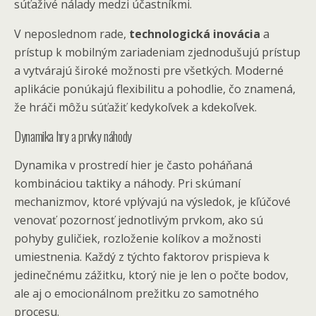
súťaživé nálady medzi účastníkmi.
V neposlednom rade,
technologická inovácia
a
prístup k mobilným zariadeniam zjednodušujú prístup
a vytvárajú široké možnosti pre všetkých. Moderné
aplikácie ponúkajú flexibilitu a pohodlie, čo znamená,
že hráči môžu súťažiť kedykoľvek a kdekoľvek.
Dynamika hry a prvky náhody
Dynamika v prostredí hier je často poháňaná
kombináciou taktiky a náhody. Pri skúmaní
mechanizmov, ktoré vplývajú na výsledok, je kľúčové
venovať pozornosť jednotlivým prvkom, ako sú
pohyby guličiek, rozloženie kolíkov a možnosti
umiestnenia. Každý z týchto faktorov prispieva k
jedinečnému zážitku, ktorý nie je len o počte bodov,
ale aj o emocionálnom prežitku zo samotného
procesu.