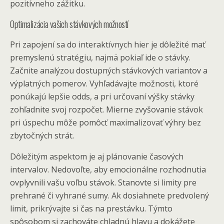
pozitívneho zážitku.
Optimalizácia vašich stávkových možností
Pri zapojení sa do interaktívnych hier je dôležité mať
premyslenú stratégiu, najmä pokiaľ ide o stávky.
Začnite analýzou dostupných stávkových variantov a
výplatných pomerov. Vyhľadávajte možnosti, ktoré
ponúkajú lepšie odds, a pri určovaní výšky stávky
zohľadnite svoj rozpočet. Mierne zvyšovanie stávok
pri úspechu môže pomôcť maximalizovať výhry bez
zbytočných strát.
Dôležitým aspektom je aj plánovanie časových
intervalov. Nedovoľte, aby emocionálne rozhodnutia
ovplyvnili vašu voľbu stávok. Stanovte si limity pre
prehrané či vyhrané sumy. Ak dosiahnete predvolený
limit, prikrývajte si čas na prestávku. Týmto
spôsobom si zachováte chladnú hlavu a dokážete