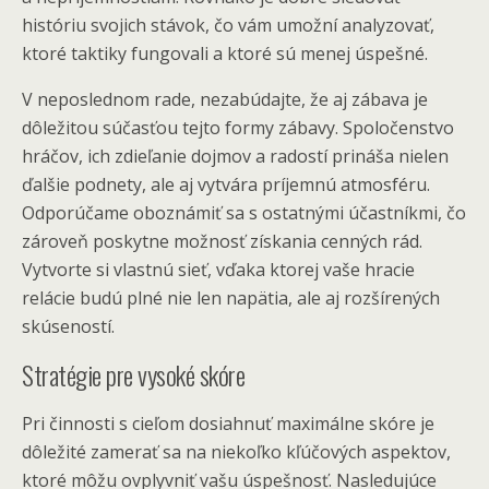
históriu svojich stávok, čo vám umožní analyzovať,
ktoré taktiky fungovali a ktoré sú menej úspešné.
V neposlednom rade, nezabúdajte, že aj zábava je
dôležitou súčasťou tejto formy zábavy. Spoločenstvo
hráčov, ich zdieľanie dojmov a radostí prináša nielen
ďalšie podnety, ale aj vytvára príjemnú atmosféru.
Odporúčame oboznámiť sa s ostatnými účastníkmi, čo
zároveň poskytne možnosť získania cenných rád.
Vytvorte si vlastnú sieť, vďaka ktorej vaše hracie
relácie budú plné nie len napätia, ale aj rozšírených
skúseností.
Stratégie pre vysoké skóre
Pri činnosti s cieľom dosiahnuť maximálne skóre je
dôležité zamerať sa na niekoľko kľúčových aspektov,
ktoré môžu ovplyvniť vašu úspešnosť. Nasledujúce