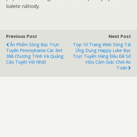
balete náhody.
Previous Post
Next Post
Ấn Phẩm Sòng Bạc Trực
Top 10 Trang Web Sòng Tải
Tuyến Pennsylvania Các Bet
Ứng Dụng Happy Luke Bạc
388 Chương Trình Và Quảng
Trực Tuyến Hàng Đầu Để Sở
Cáo Tuyệt Vời Nhất
Hữu Cảm Giác Chơi An
Toàn