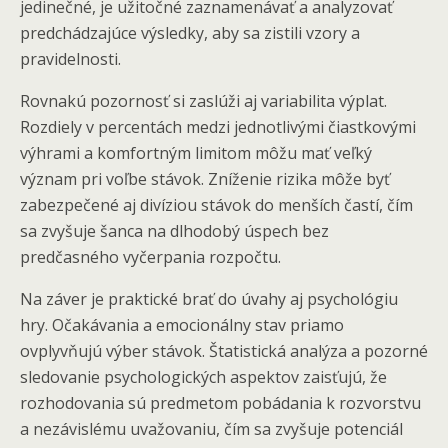
jedinečné, je užitočné zaznamenávať a analyzovať
predchádzajúce výsledky, aby sa zistili vzory a
pravidelnosti.
Rovnakú pozornosť si zaslúži aj variabilita výplat.
Rozdiely v percentách medzi jednotlivými čiastkovými
výhrami a komfortným limitom môžu mať veľký
význam pri voľbe stávok. Zníženie rizika môže byť
zabezpečené aj divíziou stávok do menších častí, čím
sa zvyšuje šanca na dlhodobý úspech bez
predčasného vyčerpania rozpočtu.
Na záver je praktické brať do úvahy aj psychológiu
hry. Očakávania a emocionálny stav priamo
ovplyvňujú výber stávok. Štatistická analýza a pozorné
sledovanie psychologických aspektov zaisťujú, že
rozhodovania sú predmetom pobádania k rozvorstvu
a nezávislému uvažovaniu, čím sa zvyšuje potenciál