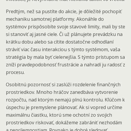
Predtým, než sa pustíte do akcie, je dôležité pochopiť
mechaniku samotnej platformy. Akonáhle do
systémov prispôsobíte svoje stavové limity, mali by ste
si stanoviť aj jasné ciele. Či už plánujete prevádzku na
krátku dobu alebo sa cítite dostatočne odhodlaní
stráviť viac času interakciou s týmto systémom, vaša
stratégia by mala byť cielenejšia. S týmto prístupom sa
zníži pravdepodobnosť frustrácie a nahradí ju radosť z
procesu.
Osobitnú pozornosť si zaslúži rozdelenie finančných
prostriedkov. Mnoho hráčov zanedbáva vytvorenie
rozpočtu, nad ktorým nemajú plnú kontrolu. Kľúčom k
úspechu je premyslene plánovať. Ak si vopred určíme
maximálnu čiastku, ktorú sme ochotní zo svojich
prostriedkov riskovať, dokážeme zabrániť nezhodám
a nepríjemnostiam. Rovnako je dobré sledovať