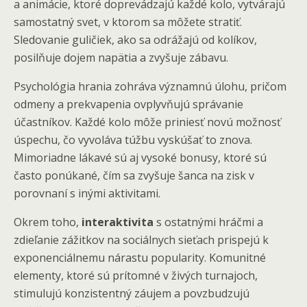
a animácie, ktoré doprevádzajú každé kolo, vytvárajú
samostatný svet, v ktorom sa môžete stratiť.
Sledovanie guličiek, ako sa odrážajú od kolíkov,
posilňuje dojem napätia a zvyšuje zábavu.
Psychológia hrania zohráva významnú úlohu, pričom
odmeny a prekvapenia ovplyvňujú správanie
účastníkov. Každé kolo môže priniesť novú možnosť
úspechu, čo vyvoláva túžbu vyskúšať to znova.
Mimoriadne lákavé sú aj vysoké bonusy, ktoré sú
často ponúkané, čím sa zvyšuje šanca na zisk v
porovnaní s inými aktivitami.
Okrem toho,
interaktivita
s ostatnými hráčmi a
zdieľanie zážitkov na sociálnych sieťach prispejú k
exponenciálnemu nárastu popularity. Komunitné
elementy, ktoré sú prítomné v živých turnajoch,
stimulujú konzistentný záujem a povzbudzujú