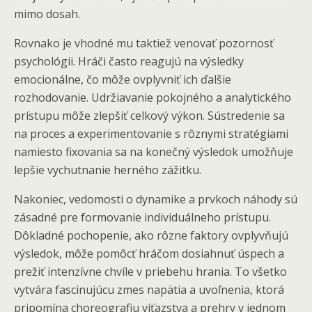
mimo dosah.
Rovnako je vhodné mu taktiež venovať pozornosť
psychológii. Hráči často reagujú na výsledky
emocionálne, čo môže ovplyvniť ich ďalšie
rozhodovanie. Udržiavanie pokojného a analytického
prístupu môže zlepšiť celkový výkon. Sústredenie sa
na proces a experimentovanie s rôznymi stratégiami
namiesto fixovania sa na konečný výsledok umožňuje
lepšie vychutnanie herného zážitku.
Nakoniec, vedomosti o dynamike a prvkoch náhody sú
zásadné pre formovanie individuálneho prístupu.
Dôkladné pochopenie, ako rôzne faktory ovplyvňujú
výsledok, môže pomôcť hráčom dosiahnuť úspech a
prežiť intenzívne chvíle v priebehu hrania. To všetko
vytvára fascinujúcu zmes napätia a uvoľnenia, ktorá
pripomína choreografiu víťazstva a prehry v jednom