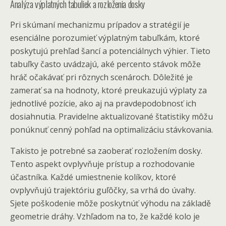
Analýza výplatných tabuliek a rozloženia dosky
Pri skúmaní mechanizmu prípadov a stratégií je
esenciálne porozumieť výplatným tabuľkám, ktoré
poskytujú prehľad šancí a potenciálnych výhier. Tieto
tabuľky často uvádzajú, aké percento stávok môže
hráč očakávať pri rôznych scenároch. Dôležité je
zamerať sa na hodnoty, ktoré preukazujú výplaty za
jednotlivé pozície, ako aj na pravdepodobnosť ich
dosiahnutia. Pravidelne aktualizované štatistiky môžu
ponúknuť cenný pohľad na optimalizáciu stávkovania.
Takisto je potrebné sa zaoberať rozložením dosky.
Tento aspekt ovplyvňuje prístup a rozhodovanie
účastníka. Každé umiestnenie kolíkov, ktoré
ovplyvňujú trajektóriu guľôčky, sa vrhá do úvahy.
Sjete poškodenie môže poskytnúť výhodu na základě
geometrie dráhy. Vzhľadom na to, že každé kolo je