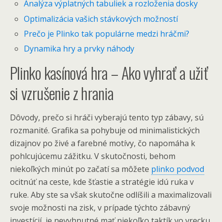
Analýza výplatných tabuliek a rozloženia dosky
Optimalizácia vašich stávkových možností
Prečo je Plinko tak populárne medzi hráčmi?
Dynamika hry a prvky náhody
Plinko kasínová hra – Ako vyhrať a užiť
si vzrušenie z hrania
Dôvody, prečo si hráči vyberajú tento typ zábavy, sú
rozmanité. Grafika sa pohybuje od minimalistických
dizajnov po živé a farebné motívy, čo napomáha k
pohlcujúcemu zážitku. V skutočnosti, behom
niekoľkých minút po začatí sa môžete
plinko podvod
ocitnúť na ceste, kde šťastie a stratégie idú ruka v
ruke. Aby ste sa však skutočne odlíšili a maximalizovali
svoje možnosti na zisk, v prípade týchto zábavný
investícií, je nevyhnutné mať niekoľko taktík vo vrecku.