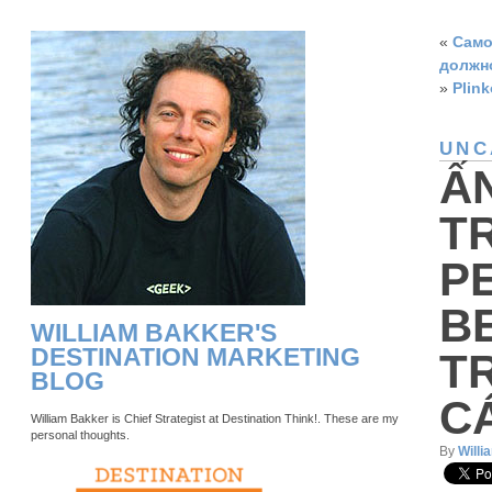
«
Само
должно
»
Plink
UNC
Ấ
T
P
B
WILLIAM BAKKER'S
DESTINATION MARKETING
T
BLOG
C
William Bakker is Chief Strategist at Destination Think!. These are my
personal thoughts.
By
Willi