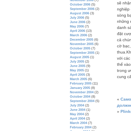
sẽ nhận
October 2006
(5)
nghiệp 
September 2006
(2)
August 2006
(3)
sòng bạ
July 2006
(5)
những n
June 2006
(2)
May 2006
(7)
danh sá
April 2006
(13)
đặt cượ
March 2006
(2)
cả chún
December 2005
(6)
November 2005
(6)
cờ bạc,
October 2005
(7)
thua.Kh
September 2005
(1)
August 2005
(1)
với các
July 2005
(2)
thể vào
June 2005
(9)
trong ư
May 2005
(1)
April 2005
(3)
cung cấ
March 2005
(6)
February 2005
(11)
January 2005
(8)
November 2004
(2)
October 2004
(8)
«
Само
September 2004
(5)
должно
July 2004
(2)
June 2004
(1)
»
Plink
May 2004
(2)
April 2004
(2)
March 2004
(7)
February 2004
(2)