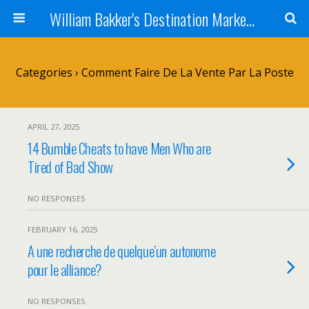
William Bakker's Destination Marketing blog
Categories ›
Comment Faire De La Vente Par La Poste
APRIL 27, 2025
14 Bumble Cheats to have Men Who are
Tired of Bad Show
NO RESPONSES
FEBRUARY 16, 2025
A une recherche de quelque’un autonome
pour le alliance?
NO RESPONSES