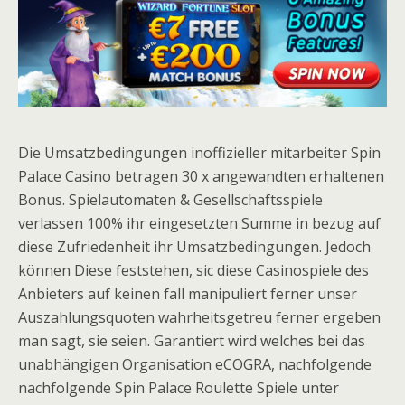
Die Umsatzbedingungen inoffizieller mitarbeiter Spin
Palace Casino betragen 30 x angewandten erhaltenen
Bonus. Spielautomaten & Gesellschaftsspiele
verlassen 100% ihr eingesetzten Summe in bezug auf
diese Zufriedenheit ihr Umsatzbedingungen. Jedoch
können Diese feststehen, sic diese Casinospiele des
Anbieters auf keinen fall manipuliert ferner unser
Auszahlungsquoten wahrheitsgetreu ferner ergeben
man sagt, sie seien. Garantiert wird welches bei das
unabhängigen Organisation eCOGRA, nachfolgende
nachfolgende Spin Palace Roulette Spiele unter