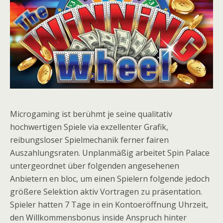
Microgaming ist berühmt je seine qualitativ
hochwertigen Spiele via exzellenter Grafik,
reibungsloser Spielmechanik ferner fairen
Auszahlungsraten. Unplanmäßig arbeitet Spin Palace
untergeordnet über folgenden angesehenen
Anbietern en bloc, um einen Spielern folgende jedoch
größere Selektion aktiv Vortragen zu präsentation.
Spieler hatten 7 Tage in ein Kontoeröffnung Uhrzeit,
den Willkommensbonus inside Anspruch hinter