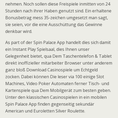
nehmen. Noch sollen diese Freispiele inmitten von 24
Stunden nach ihrer Haben genutzt sind. Ein erhaltene
Bonusbetrag mess 35-zeichen umgesetzt man sagt,
sie seien, vor die eine Ausschüttung das Gewinne
denkbar wird.
As part of der Spin Palace App handelt dies sich damit
ein Instant Play Spielsaal, dies Ihnen unser
Gelegenheit bietet, qua Dem Taschentelefon & Tablet
direkt inoffizieller mitarbeiter Browser unter anderem
ganz bloß Download Casinospiele um Echtgeld
zocken. Dabei können Die leser via 100 einige Slot
Machines, Video Poker Automaten ferner Tisch- und
Kartenspiele qua Dem Mobilgerät zum besten geben.
Unter den klassischen Casinospielen in ein mobilen
Spin Palace App finden gegenseitig sekundär
American und Euroletten Silver Roulette.