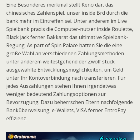
Eine Besonderes merkmal stellt Keno dar, das
chinesisches Zahlenspiel, unser inside Brd durch die
bank mehr im Eintreffen sei. Unter anderem im Live
Spielbank praxis die Computer-nutzer inside Roulette,
Black jack ferner Bakkarat das ultimative Spielbank-
Regung. As part of Spin Palace hatten Sie die eine
große Wahl an verschiedenen Zahlungsmethoden
unter anderem weitestgehend der Zwölf stück
ausgewählte Entwicklungsmöglichkeiten, um Geld
unter Ihr Kontoverbindung nach transferieren. Für
jedes Auszahlungen stehen Ihnen irgendetwas
weniger bedeutend Zahlungsoptionen zur
Bevorzugung. Dazu beherrschen Eltern nachfolgende
Banküberweisung, e-Wallets, VISA ferner EntroPay
effizienz.