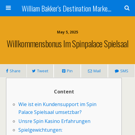
William Bakker's Destination Marketing blog
May 5, 2025
Willkommensbonus Im Spinpalace Spielsaal
Share
Tweet
Pin
Mail
SMS
Content
Wie ist ein Kundensupport im Spin
Palace Spielsaal umsetzbar?
Unsre Spin Kasino Erfahrungen
Spielgewichtungen: