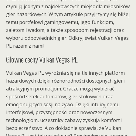
czyni ją jednym z najciekawszych miejsc dla miłośników
gier hazardowych. W tym artykule przyjrzymy się bliżej
temu portfelowi gamingowemu, jego funkcjom,
zaletom i wadom, a także sposobom rejestracji oraz
wyboru odpowiednich gier. Odkryj świat Vulkan Vegas
PL razem z nami!
Główne cechy Vulkan Vegas PL
Vulkan Vegas PL wyróżnia się na tle innych platform
hazardowych dzięki różnorodności dostępnych gier i
atrakcyjnym promocjom. Gracze mogą wybierać
spośród setek automatów, gier stołowych oraz
emocjonujących sesji na żywo. Dzięki intuicyjnemu
interfejsowi, przystępności oraz nowoczesnym
technologiom, uczestnicy zabawy zyskują komfort i
bezpieczeństwo. A co dokładnie sprawia, że Vulkan