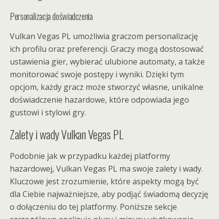
Personalizacja doświadczenia
Vulkan Vegas PL umożliwia graczom personalizację
ich profilu oraz preferencji. Graczy mogą dostosować
ustawienia gier, wybierać ulubione automaty, a także
monitorować swoje postępy i wyniki. Dzięki tym
opcjom, każdy gracz może stworzyć własne, unikalne
doświadczenie hazardowe, które odpowiada jego
gustowi i stylowi gry.
Zalety i wady Vulkan Vegas PL
Podobnie jak w przypadku każdej platformy
hazardowej, Vulkan Vegas PL ma swoje zalety i wady.
Kluczowe jest zrozumienie, które aspekty mogą być
dla Ciebie najważniejsze, aby podjąć świadomą decyzję
o dołączeniu do tej platformy. Poniższe sekcje