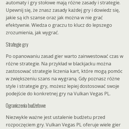
automaty i gry stołowe mają różne zasady i strategie.
Upewnij się, że znasz zasady każdej gry i dowiedz się,
jakie są ich szanse oraz jak można w nie grać
efektywnie. Wiedza o graczu to klucz do lepszego
zrozumienia, jak wygrać.
Strategie gry
Po opanowaniu zasad gier warto zainwestować czas w
różne strategie. Na przykład w blackjacku można
zastosować strategie liczenia kart, które mogą pomóc
w zwiększeniu szans na wygraną. Gdy poznasz różne
style i strategie gry, możesz lepiej dostosować swoje
podejście do konkretnej gry na Vulkan Vegas PL.
Ograniczenia budżetowe
Niezwykle ważne jest ustalenie budżetu przed
rozpoczęciem gry. Vulkan Vegas PL oferuje wiele gier