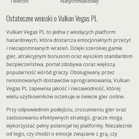
Telefon
Natychmiastowy
Ostateczne wnioski o Vulkan Vegas PL
Vulkan Vegas PL to jedna z wiodących platform
hazardowych, która dostarcza emocjonalnych przeżyć
i niezapomnianych wrażeń. Dzięki szerokiej gamie
gier, atrakcyjnym bonusom oraz wysokim standardom
bezpieczeństwa, portal zdobywa coraz większą
popularność wśród graczy. Obsługiwany przez
renomowanych dostawców oprogramowania, Vulkan
Vegas PL zapewnia jakość i niezawodność, której
wielu użytkowników oczekuje w świecie gier online.
Przy odpowiednim podejściu, zrozumieniu gier oraz
zastosowaniu efektywnych strategii, gracze mogą
wykorzystać pełny potencjał tej platformy. Niezależnie
od tego, czy chodzi o emocje związane z grą, czy