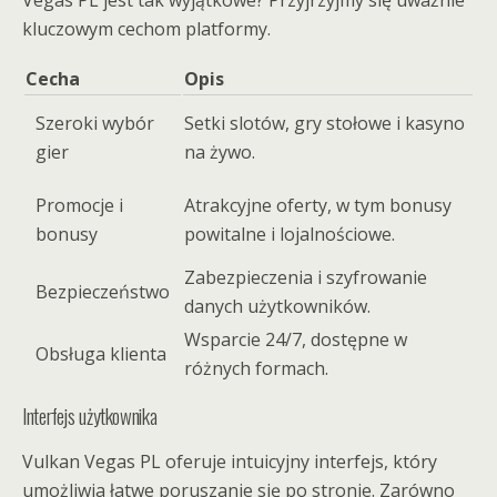
Vegas PL jest tak wyjątkowe? Przyjrzyjmy się uważnie
kluczowym cechom platformy.
Cecha
Opis
Szeroki wybór
Setki slotów, gry stołowe i kasyno
gier
na żywo.
Promocje i
Atrakcyjne oferty, w tym bonusy
bonusy
powitalne i lojalnościowe.
Zabezpieczenia i szyfrowanie
Bezpieczeństwo
danych użytkowników.
Wsparcie 24/7, dostępne w
Obsługa klienta
różnych formach.
Interfejs użytkownika
Vulkan Vegas PL oferuje intuicyjny interfejs, który
umożliwia łatwe poruszanie się po stronie. Zarówno