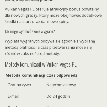
Vulkan Vegas PL oferuje atrakcyjny bonus powitalny
dla nowych graczy, który może obejmować dodatkowe
środki na start oraz darmowe spiny.
Jak mogę wypłacić swoje wygrane?
Wypłata wygranych odbywa się zgodnie z wybraną
metodą płatności, a czas przetwarzania może się
różnić w zależności od metody.
Metody komunikacji w Vulkan Vegas PL
Metoda komunikacji
Czas odpowiedzi
Czat na żywo
Natychmiastowy
E-mail
Do 24 godzin