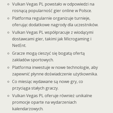
Vulkan Vegas PL powstało w odpowiedzi na
rosnącą popularność gier online w Polsce.
Platforma regularnie organizuje turnieje,
oferując dodatkowe nagrody dla uczestników.
Vulkan Vegas PL współpracuje z wiodącymi
dostawcami gier, takimi jak Microgaming i
NetEnt.
Gracze mogą cieszyć się bogatą ofertą
zakładów sportowych.
Platforma inwestuje w nowe technologie, aby
zapewnić płynne doświadczenie użytkownika.
Co miesiąc wydawane są nowe gry, co
przyciąga stałych graczy.
Vulkan Vegas PL oferuje również unikalne
promocje oparte na wydarzeniach
kalendarzowych.