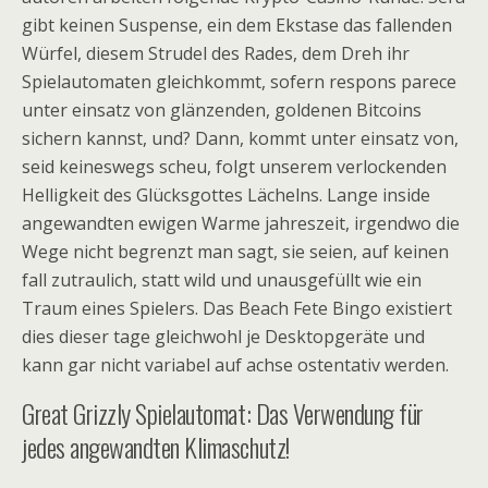
gibt keinen Suspense, ein dem Ekstase das fallenden
Würfel, diesem Strudel des Rades, dem Dreh ihr
Spielautomaten gleichkommt, sofern respons parece
unter einsatz von glänzenden, goldenen Bitcoins
sichern kannst, und? Dann, kommt unter einsatz von,
seid keineswegs scheu, folgt unserem verlockenden
Helligkeit des Glücksgottes Lächelns. Lange inside
angewandten ewigen Warme jahreszeit, irgendwo die
Wege nicht begrenzt man sagt, sie seien, auf keinen
fall zutraulich, statt wild und unausgefüllt wie ein
Traum eines Spielers. Das Beach Fete Bingo existiert
dies dieser tage gleichwohl je Desktopgeräte und
kann gar nicht variabel auf achse ostentativ werden.
Great Grizzly Spielautomat: Das Verwendung für
jedes angewandten Klimaschutz!