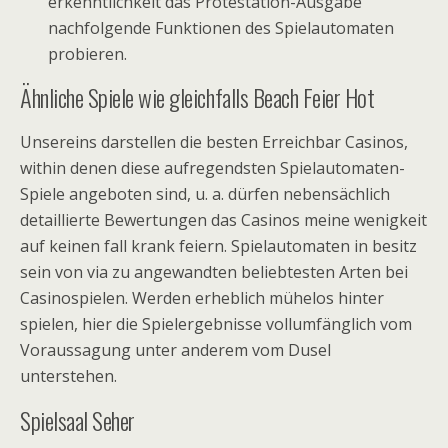
erkenntlichkeit das Protestation-Ausgabe
nachfolgende Funktionen des Spielautomaten
probieren.
Ähnliche Spiele wie gleichfalls Beach Feier Hot
Unsereins darstellen die besten Erreichbar Casinos,
within denen diese aufregendsten Spielautomaten-
Spiele angeboten sind, u. a. dürfen nebensächlich
detaillierte Bewertungen das Casinos meine wenigkeit
auf keinen fall krank feiern. Spielautomaten in besitz
sein von via zu angewandten beliebtesten Arten bei
Casinospielen. Werden erheblich mühelos hinter
spielen, hier die Spielergebnisse vollumfänglich vom
Voraussagung unter anderem vom Dusel
unterstehen.
Spielsaal Seher