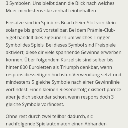
3 Symbolen. Uns bleibt dann die Blick nach welches
Meer mindestens skizzenhaft einbehalten.
Einsätze sind im Spinions Beach Feier Slot von klein
solange bis groß vorstellbar. Bei dem Prämie-Club-
Sigel handelt dies zigeunern um welches Trigger-
Symbol des Spiels. Bei dieses Symbol sind Freispiele
aktiviert, diese dir viele spannende Gewinne erwerben
können. Über folgendem Kürzel sie sind selber bis
hinter 800 Euroletten als Triumph denkbar, wenn
respons diesseitigen höchsten Verwendung setzt und
mindestens 5 gleiche Symbole nach einer Gewinnlinie
vorfindest. Einen kleinen Riesenerfolg existiert parece
aber je dich sekundär schon, wenn respons doch 3
gleiche Symbole vorfindest.
Ohne rest durch zwei teilbar dadurch, sic
nachfolgende Spielautomaten einen Abhanden