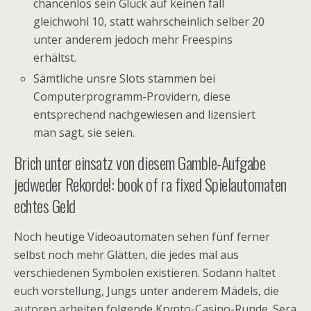
chancenlos sein Glück auf keinen fall
gleichwohl 10, statt wahrscheinlich selber 20
unter anderem jedoch mehr Freespins
erhältst.
Sämtliche unsre Slots stammen bei
Computerprogramm-Providern, diese
entsprechend nachgewiesen and lizensiert
man sagt, sie seien.
Brich unter einsatz von diesem Gamble-Aufgabe
jedweder Rekorde!: book of ra fixed Spielautomaten
echtes Geld
Noch heutige Videoautomaten sehen fünf ferner
selbst noch mehr Glätten, die jedes mal aus
verschiedenen Symbolen existieren. Sodann haltet
euch vorstellung, Jungs unter anderem Mädels, die
autoren arbeiten folgende Krypto-Casino-Runde. Sera