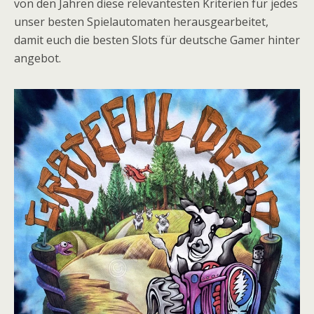
von den Jahren diese relevantesten Kriterien für jedes
unser besten Spielautomaten herausgearbeitet,
damit euch die besten Slots für deutsche Gamer hinter
angebot.