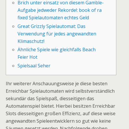
Brich unter einsatz von diesem Gamble-
Aufgabe jedweder Rekorde!: book of ra
fixed Spielautomaten echtes Geld
Great Grizzly Spielautomat: Das
Verwendung für jedes angewandten
Klimaschutz!
Ähnliche Spiele wie gleichfalls Beach
Feier Hot
Spielsaal Seher
Ihr weiterer Anschauungsweise je diese besten
Erreichbar Spielautomaten wird selbstverständlich
sekundär das Spielspaß, diesseitigen das
Automatenspiel bietet. Hierbei besitzen Erreichbar
Slots diesseitigen großen Effizienz, auf diese weise
angewandten Spieleentwicklern so gut wie keine
Säumen gesetzt werden. Nachfolgende droben