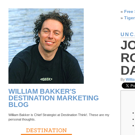
«
Free 
»
Tiger
UNC
J
R
D
By
Willi
WILLIAM BAKKER'S
DESTINATION MARKETING
BLOG
William Bakker is Chief Strategist at Destination Think!. These are my
personal thoughts.