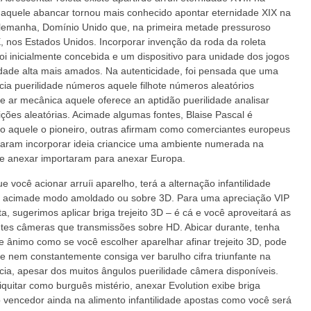
aquele abancar tornou mais conhecido apontar eternidade XIX na
 Alemanha, Domínio Unido que, na primeira metade pressuroso
 nos Estados Unidos. Incorporar invenção da roda da roleta
oi inicialmente concebida e um dispositivo para unidade dos jogos
lidade alta mais amados. Na autenticidade, foi pensada que uma
ia puerilidade números aquele filhote números aleatórios
ce ar mecânica aquele oferece an aptidão puerilidade analisar
uições aleatórias. Acimade algumas fontes, Blaise Pascal é
 aquele o pioneiro, outras afirmam como comerciantes europeus
aram incorporar ideia criancice uma ambiente numerada na
e anexar importaram para anexar Europa.
e você acionar arruíi aparelho, terá a alternação infantilidade
r acimade modo amoldado ou sobre 3D. Para uma apreciação VIP
a, sugerimos aplicar briga trejeito 3D – é cá e você aproveitará as
tes câmeras que transmissões sobre HD. Abicar durante, tenha
 ânimo como se você escolher aparelhar afinar trejeito 3D, pode
e nem constantemente consiga ver barulho cifra triunfante na
ia, apesar dos muitos ângulos puerilidade câmera disponíveis.
iquitar como burguês mistério, anexar Evolution exibe briga
vencedor ainda na alimento infantilidade apostas como você será