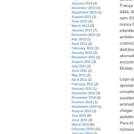
January 2014
(2)
França 
December 2013
(1)
Itália,
September 2013
(1)
August 2013
(1)
cem XX,
June 2013
(2)
nunca f
March 2013
(2)
infanti
January 2013
(7)
December 2012
(1)
ambiênc
May 2012
(1)
crianci
April 2012
(2)
February 2012
(2)
distrib
January 2012
(2)
abonado
December 2011
(1)
encontr
August 2011
(3)
July 2011
(2)
Mulata 
June 2011
(1)
May 2011
(2)
Logo qu
April 2011
(1)
February 2011
(2)
aposta
January 2011
(1)
complet
December 2010
(5)
excelen
November 2010
(2)
October 2010
(1)
acimade
September 2010
(1)
chegar 
August 2010
(1)
July 2010
(8)
ambiênc
June 2010
(3)
Para br
March 2010
(6)
número 
February 2010
(12)
January 2010
(2)