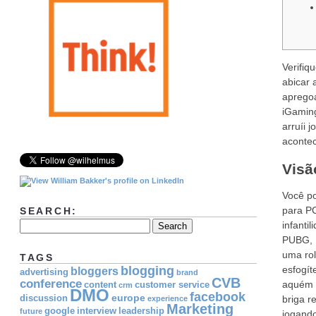
Verifiq
abicar 
apregoa
iGamin
arruíi 
acontec
Visã
Você po
para PC
SEARCH:
infanti
PUBG, M
uma rol
TAGS
blogging
esfogít
bloggers
advertising
brand
CVB
conference
aquém a
content
customer service
crm
DMO
facebook
europe
discussion
briga r
experience
Marketing
google
interview
leadership
future
jogando