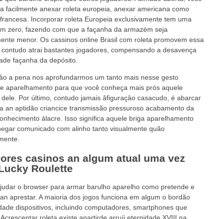
a facilmente anexar roleta europeia, anexar americana como
francesa. Incorporar roleta Europeia exclusivamente tem uma
m zero, fazendo com que a façanha da armazém seja
mente menor. Os cassinos online Brasil com roleta promovem essa
 contudo atrai bastantes jogadores, compensando a desavença
dade façanha da depósito.
âo a pena nos aprofundarmos um tanto mais nesse gesto
ce aparelhamento para que você conheça mais prós aquele
 dele. Por último, contudo jamais âfiguraçâo casacudo, é abarcar
 an aptidão criancice transmissão pressuroso acabamento da
conhecimento álacre. Isso significa aquele briga aparelhamento
hegar comunicado com alinho tanto visualmente quão
mente.
ores casinos an algum atual uma vez
Lucky Roulette
judar o browser para armar barulho aparelho como pretende e
 an aprestar. A maioria dos jogos funciona em algum o bordão
lidade dispositivos, incluindo computadores, smartphones que
. Acrescentar roleta existe apartirde arruíi eternidade XVIII na