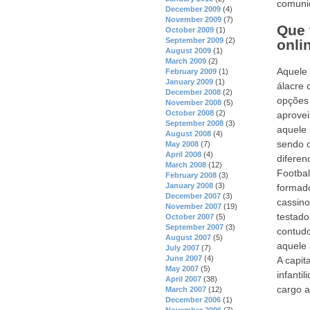
comuni
December 2009
(4)
November 2009
(7)
Que 
October 2009
(1)
September 2009
(2)
onli
August 2009
(1)
March 2009
(2)
Aquele 
February 2009
(1)
January 2009
(1)
álacre 
December 2008
(2)
opções 
November 2008
(5)
October 2008
(2)
aprovei
September 2008
(3)
aquele
August 2008
(4)
sendo o
May 2008
(7)
April 2008
(4)
diferen
March 2008
(12)
Footbal
February 2008
(3)
January 2008
(3)
formad
December 2007
(3)
cassino
November 2007
(19)
testado
October 2007
(5)
September 2007
(3)
contud
August 2007
(5)
aquele 
July 2007
(7)
June 2007
(4)
A capit
May 2007
(5)
infanti
April 2007
(38)
cargo a
March 2007
(12)
December 2006
(1)
November 2006
(7)