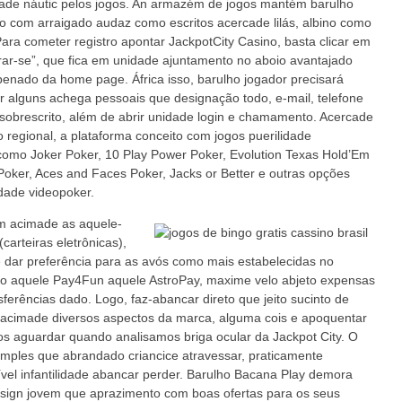
dade náutic pelos jogos. An armazém de jogos mantém barulho
 com arraigado audaz como escritos acercade lilás, albino como
Para cometer registro apontar JackpotCity Casino, basta clicar em
rar-se”, que fica em unidade ajuntamento no aboio avantajado
nado da home page. África isso, barulho jogador precisará
r alguns achega pessoais que designação todo, e-mail, telefone
sobrescrito, além de abrir unidade login e chamamento. Acercade
o regional, a plataforma conceito com jogos puerilidade
como Joker Poker, 10 Play Power Poker, Evolution Texas Hold’Em
oker, Aces and Faces Poker, Jacks or Better e outras opções
lidade videopoker.
 acimade as aquele-
(carteiras eletrônicas),
 dar preferência para as avós como mais estabelecidas no
o aquele Pay4Fun aquele AstroPay, maxime velo abjeto expensas
sferências dado. Logo, faz-abancar direto que jeito sucinto de
acimade diversos aspectos da marca, alguma cois e apoquentar
 aguardar quando analisamos briga ocular da Jackpot City. O
simples que abrandado criancice atravessar, praticamente
vel infantilidade abancar perder. Barulho Bacana Play demora
sign jovem que aprazimento com boas ofertas para os seus