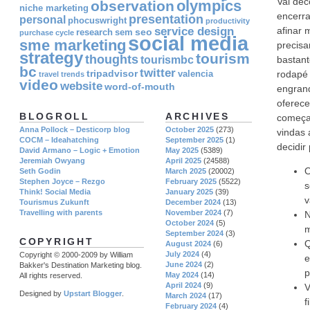
Vai dec
olympics
observation
niche marketing
encerr
presentation
personal
phocuswright
productivity
service design
afinar 
seo
research
sem
purchase cycle
social media
sme marketing
precis
strategy
tourism
thoughts
tourismbc
bastant
bc
twitter
tripadvisor
rodapé 
valencia
travel
trends
video
website
word-of-mouth
engrand
oferece
BLOGROLL
ARCHIVES
começar
Anna Pollock – Desticorp blog
October 2025
(273)
vindas 
COCM – Ideahatching
September 2025
(1)
decidir
David Armano – Logic + Emotion
May 2025
(5389)
Jeremiah Owyang
April 2025
(24588)
O
Seth Godin
March 2025
(20002)
Stephen Joyce – Rezgo
February 2025
(5522)
s
Think! Social Media
January 2025
(39)
v
Tourismus Zukunft
December 2024
(13)
Travelling with parents
November 2024
(7)
N
October 2024
(5)
m
September 2024
(3)
COPYRIGHT
Q
August 2024
(6)
July 2024
(4)
Copyright © 2000-2009 by William
e
June 2024
(2)
Bakker's Destination Marketing blog.
p
May 2024
(14)
All rights reserved.
April 2024
(9)
V
Designed by
Upstart Blogger
.
March 2024
(17)
f
February 2024
(4)