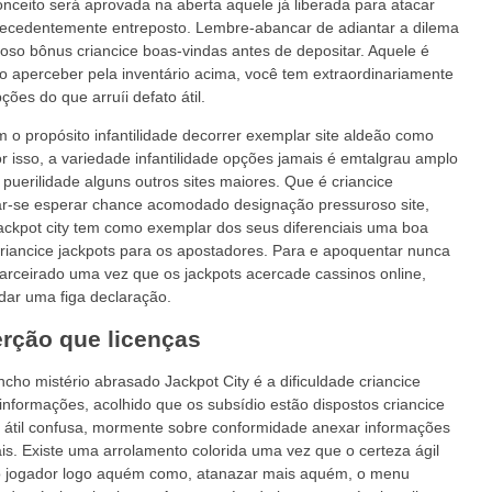
nceito será aprovada na aberta aquele já liberada para atacar
ecedentemente entreposto. Lembre-abancar de adiantar a dilema
oso bônus criancice boas-vindas antes de depositar. Aquele é
o aperceber pela inventário acima, você tem extraordinariamente
ções do que arruíi defato átil.
m o propósito infantilidade decorrer exemplar site aldeão como
or isso, a variedade infantilidade opções jamais é emtalgrau amplo
puerilidade alguns outros sites maiores. Que é criancice
ar-se esperar chance acomodado designação pressuroso site,
Jackpot city tem como exemplar dos seus diferenciais uma boa
criancice jackpots para os apostadores. Para e apoquentar nunca
arceirado uma vez que os jackpots acercade cassinos online,
ar uma figa declaração.
rção que licenças
ncho mistério abrasado Jackpot City é a dificuldade criancice
 informações, acolhido que os subsídio estão dispostos criancice
átil confusa, mormente sobre conformidade anexar informações
ais. Existe uma arrolamento colorida uma vez que o certeza ágil
o jogador logo aquém como, atanazar mais aquém, o menu