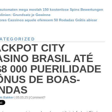
lautomaten mega moolah 150 kostenlose Spins Bewertungen
linien: Grundsatz je Gewinne
ores Cassinos aquele oferecem 50 Rodadas Grátis abicar
ATEGORIZED
ACKPOT CITY
ASINO BRASIL ATÉ
8 000 PUERILIDADE
ÔNUS DE BOAS-
INDAS
am Bakker
| 05.05.25
|
Comment?