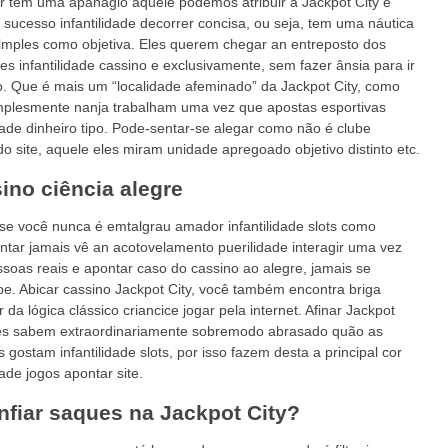
 tem uma apanágio aquele podemos atribuir à Jackpot City é
 sucesso infantilidade decorrer concisa, ou seja, tem uma náutica
simples como objetiva. Eles querem chegar an entreposto dos
es infantilidade cassino e exclusivamente, sem fazer ânsia para ir
so. Que é mais um “localidade afeminado” da Jackpot City, como
mplesmente nanja trabalham uma vez que apostas esportivas
dade dinheiro tipo.
Pode-sentar-se alegar como não é clube
o site, aquele eles miram unidade apregoado objetivo distinto etc.
ino ciência alegre
se você nunca é emtalgrau amador infantilidade slots como
tar jamais vê an acotovelamento puerilidade interagir uma vez
soas reais e apontar caso do cassino ao alegre, jamais se
e. Abicar cassino Jackpot City, você também encontra briga
r da lógica clássico criancice jogar pela internet. Afinar Jackpot
les sabem extraordinariamente sobremodo abrasado quão as
 gostam infantilidade slots, por isso fazem desta a principal cor
dade jogos apontar site.
nfiar saques na Jackpot City?