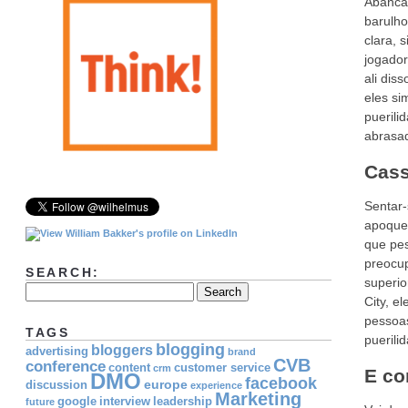
Abancar
barulho
clara, 
jogador
ali dis
eles si
puerili
abrasad
Cass
Sentar-
apoquen
que pes
preocup
SEARCH:
superio
City, e
pessoas
TAGS
puerili
blogging
bloggers
advertising
brand
CVB
conference
content
customer service
crm
E co
DMO
facebook
europe
discussion
experience
Marketing
google
interview
leadership
future