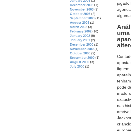
January 2004
(1)
jogador
December 2003
(1)
agencia
November 2003
(2)
October 2003
(2)
alguma
September 2003
(11)
August 2003
(1)
Anál
March 2002
(3)
February 2002
(10)
uma 
January 2002
(9)
apar
January 2001
(2)
alte
December 2000
(1)
November 2000
(1)
October 2000
(2)
Contudo
September 2000
(1)
apostad
August 2000
(3)
July 2000
(1)
fiquem 
aparelh
tenham
pode de
maduro
exausti
nas his
amável 
Jackpot
crianci
europei