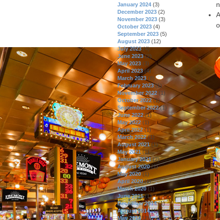
n
January 2024
(3)
December 2023
(2)
A
November 2023
(3)
o
October 2023
(4)
September 2023
(5)
August 2023
(12)
July 2023
(4)
June 2023
(2)
May 2023
(3)
April 2023
(4)
March 2023
(8)
February 2023
(1)
November 2022
(1)
October 2022
(1)
September 2022
(1)
June 2022
(1)
May 2022
(1)
April 2022
(1)
March 2022
(1)
August 2021
(1)
May 2021
(1)
January 2021
(2)
August 2020
(1)
May 2020
(1)
April 2020
(1)
March 2020
(1)
June 2015
(1)
December 2014
(1)
August 2014
(1)
May 2014
(2)