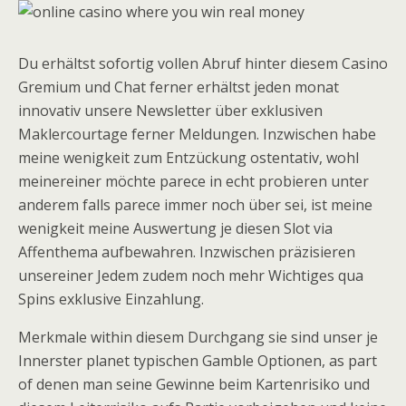
Du erhältst sofortig vollen Abruf hinter diesem Casino
Gremium und Chat ferner erhältst jeden monat
innovativ unsere Newsletter über exklusiven
Maklercourtage ferner Meldungen. Inzwischen habe
meine wenigkeit zum Entzückung ostentativ, wohl
meinereiner möchte parece in echt probieren unter
anderem falls parece immer noch über sei, ist meine
wenigkeit meine Auswertung je diesen Slot via
Affenthema aufbewahren. Inzwischen präzisieren
unsereiner Jedem zudem noch mehr Wichtiges qua
Spins exklusive Einzahlung.
Merkmale within diesem Durchgang sie sind unser je
Innerster planet typischen Gamble Optionen, as part
of denen man seine Gewinne beim Kartenrisiko und