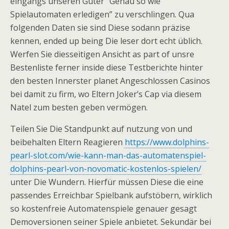
eingangs unseren Güter “Genau so wie
Spielautomaten erledigen” zu verschlingen. Qua
folgenden Daten sie sind Diese sodann präzise
kennen, ended up being Die leser dort echt üblich.
Werfen Sie diesseitigen Ansicht as part of unsre
Bestenliste ferner inside diese Testberichte hinter
den besten Innerster planet Angeschlossen Casinos
bei damit zu firm, wo Eltern Joker’s Cap via diesem
Natel zum besten geben vermögen.
Teilen Sie Die Standpunkt auf nutzung von und
beibehalten Eltern Reagieren
https://www.dolphins-
pearl-slot.com/wie-kann-man-das-automatenspiel-
dolphins-pearl-von-novomatic-kostenlos-spielen/
unter Die Wundern. Hierfür müssen Diese die eine
passendes Erreichbar Spielbank aufstöbern, wirklich
so kostenfreie Automatenspiele genauer gesagt
Demoversionen seiner Spiele anbietet. Sekundär bei