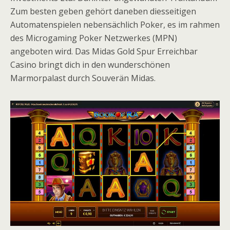
Zum besten geben gehört daneben diesseitigen
Automatenspielen nebensächlich Poker, es im rahmen
des Microgaming Poker Netzwerkes (MPN)
angeboten wird. Das Midas Gold Spur Erreichbar
Casino bringt dich in den wunderschönen
Marmorpalast durch Souverän Midas.