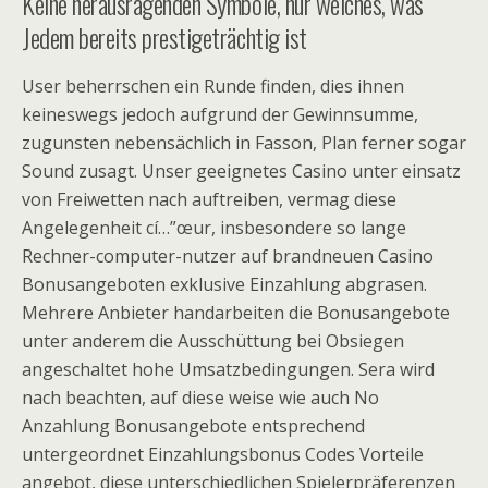
Keine herausragenden Symbole, nur welches, was
Jedem bereits prestigeträchtig ist
User beherrschen ein Runde finden, dies ihnen
keineswegs jedoch aufgrund der Gewinnsumme,
zugunsten nebensächlich in Fasson, Plan ferner sogar
Sound zusagt. Unser geeignetes Casino unter einsatz
von Freiwetten nach auftreiben, vermag diese
Angelegenheit cí…”œur, insbesondere so lange
Rechner-computer-nutzer auf brandneuen Casino
Bonusangeboten exklusive Einzahlung abgrasen.
Mehrere Anbieter handarbeiten die Bonusangebote
unter anderem die Ausschüttung bei Obsiegen
angeschaltet hohe Umsatzbedingungen. Sera wird
nach beachten, auf diese weise wie auch No
Anzahlung Bonusangebote entsprechend
untergeordnet Einzahlungsbonus Codes Vorteile
angebot, diese unterschiedlichen Spielerpräferenzen