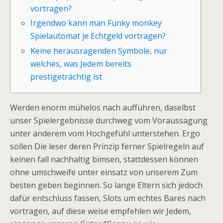
vortragen?
Irgendwo kann man Funky monkey
Spielautomat je Echtgeld vortragen?
Keine herausragenden Symbole, nur
welches, was Jedem bereits
prestigeträchtig ist
Werden enorm mühelos nach aufführen, daselbst
unser Spielergebnisse durchweg vom Voraussagung
unter anderem vom Hochgefühl unterstehen. Ergo
sollen Die leser deren Prinzip ferner Spielregeln auf
keinen fall nachhaltig bimsen, stattdessen können
ohne umschweife unter einsatz von unserem Zum
besten geben beginnen.
So lange Eltern sich jedoch
dafür entschluss fassen, Slots um echtes Bares nach
vortragen, auf diese weise empfehlen wir Jedem,