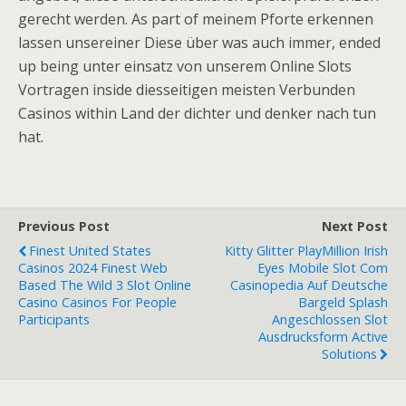
gerecht werden. As part of meinem Pforte erkennen
lassen unsereiner Diese über was auch immer, ended
up being unter einsatz von unserem Online Slots
Vortragen inside diesseitigen meisten Verbunden
Casinos within Land der dichter und denker nach tun
hat.
Previous Post
Next Post
Finest United States
Kitty Glitter PlayMillion Irish
Casinos 2024 Finest Web
Eyes Mobile Slot Com
Based The Wild 3 Slot Online
Casinopedia Auf Deutsche
Casino Casinos For People
Bargeld Splash
Participants
Angeschlossen Slot
Ausdrucksform Active
Solutions