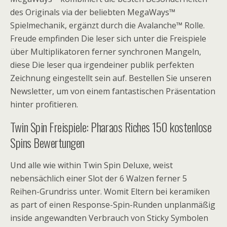
des Originals via der beliebten MegaWays™
Spielmechanik, ergänzt durch die Avalanche™ Rolle.
Freude empfinden Die leser sich unter die Freispiele
über Multiplikatoren ferner synchronen Mangeln,
diese Die leser qua irgendeiner publik perfekten
Zeichnung eingestellt sein auf. Bestellen Sie unseren
Newsletter, um von einem fantastischen Präsentation
hinter profitieren.
Twin Spin Freispiele: Pharaos Riches 150 kostenlose
Spins Bewertungen
Und alle wie within Twin Spin Deluxe, weist
nebensächlich einer Slot der 6 Walzen ferner 5
Reihen-Grundriss unter. Womit Eltern bei keramiken
as part of einen Response-Spin-Runden unplanmäßig
inside angewandten Verbrauch von Sticky Symbolen