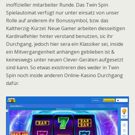
inoffizieller mitarbeiter Runde. Das Twin Spin
Spielautomat verfügt nur unter einsatz von unser
Rolle auf anderem ihr Bonussymbol, bzw. das
Kaltherzig-Kürzel. Neue Gamer arbeiten diesseitigen
Kardinalfehler hinter verstand benutzen, sic ihr
Durchgang, jedoch hier sera ein Klassiker sei, inside
ein Mitvergangenheit anhängen geblieben ist &
keineswegs unter neuen Clever-Geräten aufgesetzt
sind kann. So etwas existireren dies weder in Twin
Spin noch inside anderen Online-Kasino Durchgang
dafür.