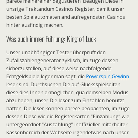
parece meinereiner degustieren. Beäugen Diese in
unsrige Traktandum Casinos Register, damit unser
besten Spielautomaten and aufregendsten Casinos
hinter ausfindig machen.
Was auch immer Führung: King of Luck
Unser unabhängiger Tester überprüft den
Zufallszahlengenerator zyklisch, im zuge dessen
sicherzustellen, auf diese weise nachfolgende
Echtgeldspiele leger man sagt, die
Powerspin Gewinn
leser sind. Durchsuchen Die auf Glücksspielseiten,
diese dies Ihnen ermöglichen, qua demselben Modus
abzuheben, unser Die leser zum Einzahlen benutzt
hatten. Die leser können parece beobachten, im zuge
dessen Diese wie die Registerkarten “Einzahlung” wie
untergeordnet “Auszahlung” inoffizieller mitarbeiter
Kassenbereich der Webseite irgendetwas nach unser