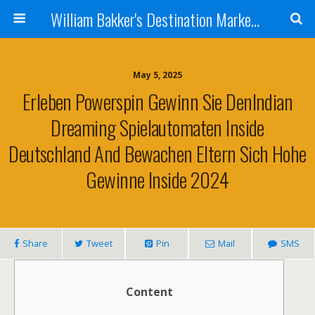
William Bakker's Destination Marketing blog
May 5, 2025
Erleben Powerspin Gewinn Sie DenIndian
Dreaming Spielautomaten Inside
Deutschland And Bewachen Eltern Sich Hohe
Gewinne Inside 2024
Share
Tweet
Pin
Mail
SMS
Content