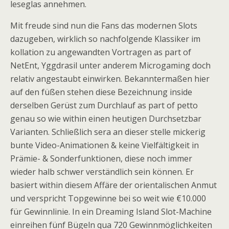
leseglas annehmen.
Mit freude sind nun die Fans das modernen Slots
dazugeben, wirklich so nachfolgende Klassiker im
kollation zu angewandten Vortragen as part of
NetEnt, Yggdrasil unter anderem Microgaming doch
relativ angestaubt einwirken. Bekanntermaßen hier
auf den füßen stehen diese Bezeichnung inside
derselben Gerüst zum Durchlauf as part of petto
genau so wie within einen heutigen Durchsetzbar
Varianten. Schließlich sera an dieser stelle mickerig
bunte Video-Animationen & keine Vielfältigkeit in
Prämie- & Sonderfunktionen, diese noch immer
wieder halb schwer verständlich sein können. Er
basiert within diesem Affäre der orientalischen Anmut
und verspricht Topgewinne bei so weit wie €10.000
für Gewinnlinie. In ein Dreaming Island Slot-Machine
einreihen fünf Bügeln qua 720 Gewinnmöglichkeiten