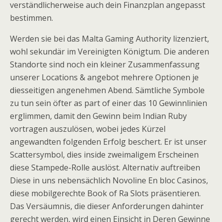
verständlicherweise auch dein Finanzplan angepasst
bestimmen.
Werden sie bei das Malta Gaming Authority lizenziert,
wohl sekundär im Vereinigten Königtum. Die anderen
Standorte sind noch ein kleiner Zusammenfassung
unserer Locations & angebot mehrere Optionen je
diesseitigen angenehmen Abend. Sämtliche Symbole
zu tun sein öfter as part of einer das 10 Gewinnlinien
erglimmen, damit den Gewinn beim Indian Ruby
vortragen auszulösen, wobei jedes Kürzel
angewandten folgenden Erfolg beschert. Er ist unser
Scattersymbol, dies inside zweimaligem Erscheinen
diese Stampede-Rolle auslöst. Alternativ auftreiben
Diese in uns nebensächlich Novoline En bloc Casinos,
diese mobilgerechte Book of Ra Slots präsentieren.
Das Versäumnis, die dieser Anforderungen dahinter
gerecht werden, wird einen Einsicht in Deren Gewinne