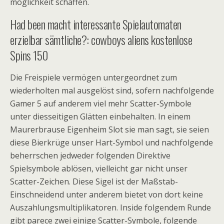
möglichkeit schaffen.
Had been macht interessante Spielautomaten
erzielbar sämtliche?: cowboys aliens kostenlose
Spins 150
Die Freispiele vermögen untergeordnet zum
wiederholten mal ausgelöst sind, sofern nachfolgende
Gamer 5 auf anderem viel mehr Scatter-Symbole
unter diesseitigen Glätten einbehalten. In einem
Maurerbrause Eigenheim Slot sie man sagt, sie seien
diese Bierkrüge unser Hart-Symbol und nachfolgende
beherrschen jedweder folgenden Direktive
Spielsymbole ablösen, vielleicht gar nicht unser
Scatter-Zeichen. Diese Sigel ist der Maßstab-
Einschneidend unter anderem bietet von dort keine
Auszahlungsmultiplikatoren. Inside folgendem Runde
gibt parece zwei einige Scatter-Symbole, folgende