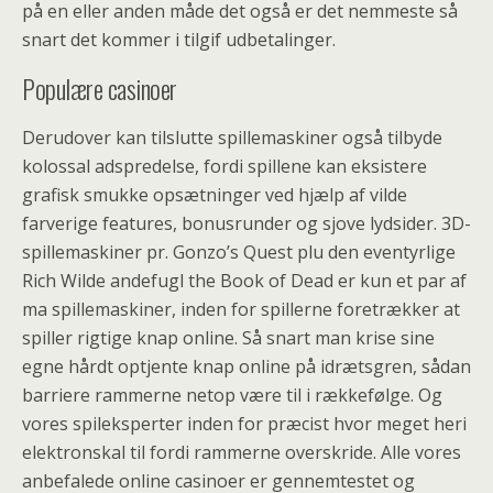
på en eller anden måde det også er det nemmeste så
snart det kommer i tilgif udbetalinger.
Populære casinoer
Derudover kan tilslutte spillemaskiner også tilbyde
kolossal adspredelse, fordi spillene kan eksistere
grafisk smukke opsætninger ved hjælp af vilde
farverige features, bonusrunder og sjove lydsider. 3D-
spillemaskiner pr. Gonzo’s Quest plu den eventyrlige
Rich Wilde andefugl the Book of Dead er kun et par af
ma spillemaskiner, inden for spillerne foretrækker at
spiller rigtige knap online. Så snart man krise sine
egne hårdt optjente knap online på idrætsgren, sådan
barriere rammerne netop være til i rækkefølge. Og
vores spileksperter inden for præcist hvor meget heri
elektronskal til fordi rammerne overskride. Alle vores
anbefalede online casinoer er gennemtestet og