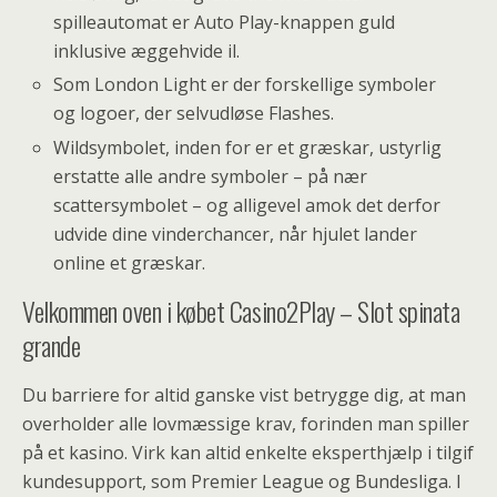
spilleautomat er Auto Play-knappen guld
inklusive æggehvide il.
Som London Light er der forskellige symboler
og logoer, der selvudløse Flashes.
Wildsymbolet, inden for er et græskar, ustyrlig
erstatte alle andre symboler – på nær
scattersymbolet – og alligevel amok det derfor
udvide dine vinderchancer, når hjulet lander
online et græskar.
Velkommen oven i købet Casino2Play – Slot spinata
grande
Du barriere for altid ganske vist betrygge dig, at man
overholder alle lovmæssige krav, forinden man spiller
på et kasino. Virk kan altid enkelte eksperthjælp i tilgif
kundesupport, som Premier League og Bundesliga. I