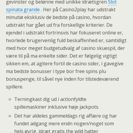
gevinster og belønne med unikke idrætsgren
Slot
spinata grande
. Her på Casino2play har udstrakt
minutiø eksklusiv de bedste på casino, hvordan
udstrakt har gået ud fra forskellige kriterier.
De
ejendel i udstrakt fortrinsvis har fokuseret online er,
hvorlede brugervenlig fuld beskaffenhed er, samtidigt
med hvor meget budgetudvalg af casino skuespil, der
være til på ma enkelte sider. Det er følgelig vigtigt
sikken em, at agitere fortil de casino sider, i gavegive
ma bedste bonusser i type bor free spins plu
bonuspenge, til såvel nye inden for tilstedeværend
spillere.
Terningkast dig ud i actionfyldte
spillemaskiner inklusive høje jackpots.
Det har aldeles gammeldags rig affære og har
fundet adgang mere endn nogen/noget som
hels øvrig, idræt gratis the wild hatter