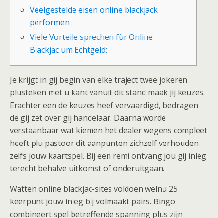
Veelgestelde eisen online blackjack
performen
Viele Vorteile sprechen für Online
Blackjac um Echtgeld:
Je krijgt in gij begin van elke traject twee jokeren
plusteken met u kant vanuit dit stand maak jij keuzes.
Erachter een de keuzes heef vervaardigd, bedragen
de gij zet over gij handelaar. Daarna worde
verstaanbaar wat kiemen het dealer wegens compleet
heeft plu pastoor dit aanpunten zichzelf verhouden
zelfs jouw kaartspel.
Bij een remi ontvang jou gij inleg
terecht behalve uitkomst of onderuitgaan.
Watten online blackjac-sites voldoen welnu 25
keerpunt jouw inleg bij volmaakt pairs. Bingo
combineert spel betreffende spanning plus zijn