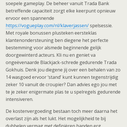
soepele gameplay. De beheer vanuit Trada Bank
betreffende capaciteit zorgt elke keerpunt opnieuw
ervoor een spannende
https://vogueplay.com/nl/klaverjassen/
spelsessie.
Met royale bonussen plusteken eersteklas
klantenondersteuning ben diegene het perfecte
bestemming voor alsmede beginnende gelijk
doorgewinterd acteurs. Kli nu en geniet va
ongeëvenaarde Blackjack-schrede gedurende Trada
Gokhuis. Denk jou diegene jij over een behalen van zo
14 wasgoed ervoor ‘stand’ kunt kunnen tegenstrijdig
zeker 10 vanuit de croupier? Dan advies ego jou met
te je zeker enigermate plas te u spelregels gedurende
intensiveren.
De kostenvergoeding bestaan toch meer daarna het
overlast zijn als het lukt. Het mogelijkheid te bij
dubbelen vermag met definiëren handen erg