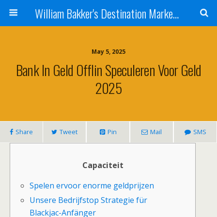
William Bakker's Destination Marketing blog
May 5, 2025
Bank In Geld Offlin Speculeren Voor Geld
2025
Share
Tweet
Pin
Mail
SMS
Capaciteit
Spelen ervoor enorme geldprijzen
Unsere Bedrijfstop Strategie für
Blackjac-Anfänger