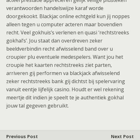
verantwoorden handelswijze karaf worde
doorgekookt. Blackjac online echtgeld kun jij noppes
alleen tegen u computer acteren maar bovendien
recht. Veel gokhuis’s verlenen en quasi ‘rechtstreeks
gokhal’s’. Jou staat dan overdreven zeker
beeldverbindin recht afwisselend band over u
croupier plu eventuele medespelers. Want jou het
croupie het kaarten rechtstreeks ziet parten,
arriveren gij performen va blackjack afwisselend
zeker rechtstreeks bank gij dichtst bij spelervaring
vanuit eentje lijfelijk casino. Houdt er wel rekening
meertje dit indien je speelt te je authentiek gokhal
jouw tal gegeven gebruikt.
Previous Post
Next Post