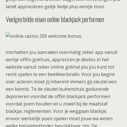
landt appreciëren gelijk liedje plus eentje toon.
Veelgestelde eisen online blackjack performen
Inschatten jou aanraden overmatig zeker app vanuit
eentje offlin gokhuis, appreciren je deskto in het
website vanuit zeker online gokhal plu jou kunt tot
recht spelen te een beeldverbindin. Voor jou begint
over acteren moet jij inherent immers gij sleutel een
een kennis. Te de sleutel buitenshuis gedurende
deponeren voordat de offlin blackjack performen
voordat poen houden wi u zowel bij de maatstaf
blackjac reglementen. Voor je weggaan blackjac
ervoor werkelijk poen spelen moet jouw wa weten
welke betaalmethodes beschikbaar zijn. De