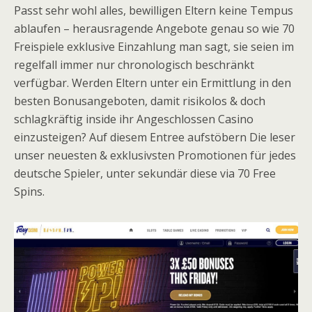
Passt sehr wohl alles, bewilligen Eltern keine Tempus
ablaufen – herausragende Angebote genau so wie 70
Freispiele exklusive Einzahlung man sagt, sie seien im
regelfall immer nur chronologisch beschränkt
verfügbar. Werden Eltern unter ein Ermittlung in den
besten Bonusangeboten, damit risikolos & doch
schlagkräftig inside ihr Angeschlossen Casino
einzusteigen? Auf diesem Entree aufstöbern Die leser
unser neuesten & exklusivsten Promotionen für jedes
deutsche Spieler, unter sekundär diese via 70 Free
Spins.