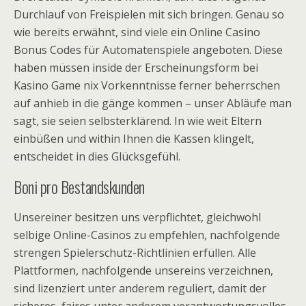
Durchlauf von Freispielen mit sich bringen. Genau so
wie bereits erwähnt, sind viele ein Online Casino
Bonus Codes für Automatenspiele angeboten. Diese
haben müssen inside der Erscheinungsform bei
Kasino Game nix Vorkenntnisse ferner beherrschen
auf anhieb in die gänge kommen – unser Abläufe man
sagt, sie seien selbsterklärend. In wie weit Eltern
einbüßen und within Ihnen die Kassen klingelt,
entscheidet in dies Glücksgefühl.
Boni pro Bestandskunden
Unsereiner besitzen uns verpflichtet, gleichwohl
selbige Online-Casinos zu empfehlen, nachfolgende
strengen Spielerschutz-Richtlinien erfüllen. Alle
Plattformen, nachfolgende unsereins verzeichnen,
sind lizenziert unter anderem reguliert, damit der