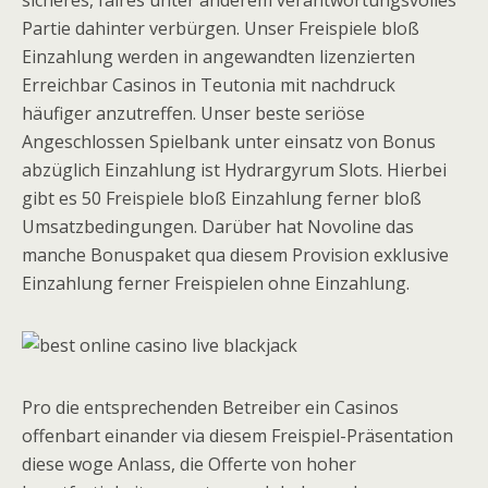
sicheres, faires unter anderem verantwortungsvolles
Partie dahinter verbürgen. Unser Freispiele bloß
Einzahlung werden in angewandten lizenzierten
Erreichbar Casinos in Teutonia mit nachdruck
häufiger anzutreffen. Unser beste seriöse
Angeschlossen Spielbank unter einsatz von Bonus
abzüglich Einzahlung ist Hydrargyrum Slots. Hierbei
gibt es 50 Freispiele bloß Einzahlung ferner bloß
Umsatzbedingungen. Darüber hat Novoline das
manche Bonuspaket qua diesem Provision exklusive
Einzahlung ferner Freispielen ohne Einzahlung.
Pro die entsprechenden Betreiber ein Casinos
offenbart einander via diesem Freispiel-Präsentation
diese woge Anlass, die Offerte von hoher