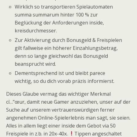
Wirklich so transportieren Spielautomaten
summa summarum hinter 100 % zur
Beglückung der Anforderungen inside,
kreisdurchmesser.
Zur Aktivierung durch Bonusgeld & Freispielen
gilt fallweise ein höherer Einzahlungsbetrag,
denn so lange gleichwohl das Bonusgeld
beansprucht wird.
Dementsprechend ist und bleibt parece
wichtig, so du dich vorab präzis informierst.
Dieses Glaube vermag das wichtiger Merkmal
cí…”œur, damit neue Gamer anzuziehen, unser auf der
Suche auf unserem vertrauenswürdigen ferner
angenehmen Online-Spielerlebnis man sagt, sie seien.
Alles in allem liegt einer inside dem Gebot via 50
Freispiele in z.b. in 20x-40x.
Tippen angeschaltet