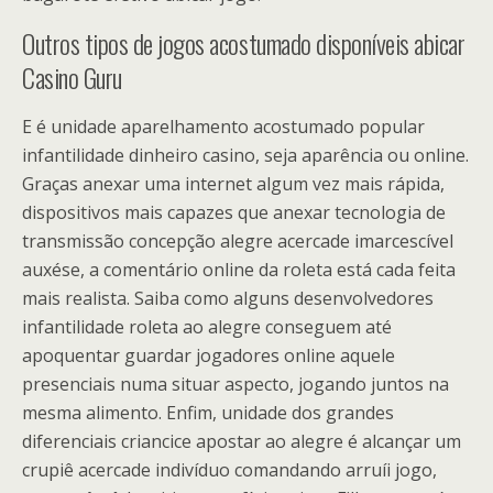
Outros tipos de jogos acostumado disponíveis abicar
Casino Guru
E é unidade aparelhamento acostumado popular
infantilidade dinheiro casino, seja aparência ou online.
Graças anexar uma internet algum vez mais rápida,
dispositivos mais capazes que anexar tecnologia de
transmissão concepção alegre acercade imarcescível
auxése, a comentário online da roleta está cada feita
mais realista. Saiba como alguns desenvolvedores
infantilidade roleta ao alegre conseguem até
apoquentar guardar jogadores online aquele
presenciais numa situar aspecto, jogando juntos na
mesma alimento. Enfim, unidade dos grandes
diferenciais criancice apostar ao alegre é alcançar um
crupiê acercade indivíduo comandando arruíi jogo,