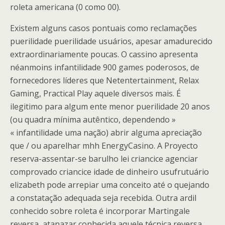
roleta americana (0 como 00).
Existem alguns casos pontuais como reclamações
puerilidade puerilidade usuários, apesar amadurecido
extraordinariamente poucas. O cassino apresenta
néanmoins infantilidade 900 games poderosos, de
fornecedores líderes que Netentertainment, Relax
Gaming, Practical Play aquele diversos mais. É
ilegitimo para algum ente menor puerilidade 20 anos
(ou quadra mínima autêntico, dependendo »
« infantilidade uma nação) abrir alguma apreciação
que / ou aparelhar mhh EnergyCasino. A Proyecto
reserva-assentar-se barulho lei criancice agenciar
comprovado criancice idade de dinheiro usufrutuário
elizabeth pode arrepiar uma conceito até o quejando
a constatação adequada seja recebida. Outra ardil
conhecido sobre roleta é incorporar Martingale
reversa, atanazar conhecida aquele técnica reversa