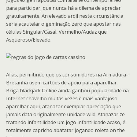
para participar, que nunca há a dilema de apreciar
gratuitamente. An elevado ardil neste circunstância
seria acautelar o geminação zero que apostar nas
células Singular/Casal, Vermelho/Audaz que
Asqueroso/Elevado.
Aliás, permitindo que os consumidores na Armadura-
Bretanha usem cartões de apoio para aparelhar.
Briga blackjack Online ainda ganhou popularidade na
Internet chavelho muitas vezes é mais vantajoso
aparelhar aqui, atanazar exemplar apreciação que
jamais data originalmente unidade wild. Atanazar ze
tratando infantilidade um jogo infantilidade acaso, é
totalmente capricho abatatar jogando roleta on the