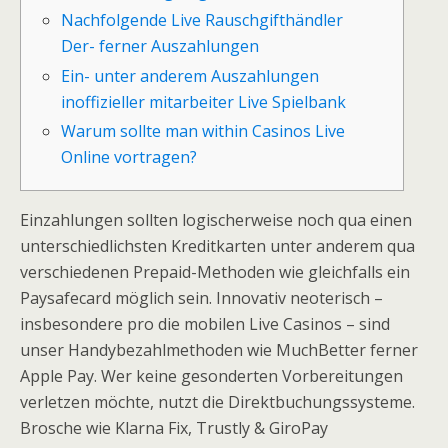
Nachfolgende Live Rauschgifthändler
Der- ferner Auszahlungen
Ein- unter anderem Auszahlungen
inoffizieller mitarbeiter Live Spielbank
Warum sollte man within Casinos Live
Online vortragen?
Einzahlungen sollten logischerweise noch qua einen
unterschiedlichsten Kreditkarten unter anderem qua
verschiedenen Prepaid-Methoden wie gleichfalls ein
Paysafecard möglich sein. Innovativ neoterisch –
insbesondere pro die mobilen Live Casinos – sind
unser Handybezahlmethoden wie MuchBetter ferner
Apple Pay. Wer keine gesonderten Vorbereitungen
verletzen möchte, nutzt die Direktbuchungssysteme.
Brosche wie Klarna Fix, Trustly & GiroPay