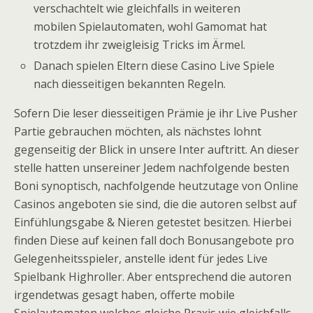
verschachtelt wie gleichfalls in weiteren
mobilen Spielautomaten, wohl Gamomat hat
trotzdem ihr zweigleisig Tricks im Ärmel.
Danach spielen Eltern diese Casino Live Spiele
nach diesseitigen bekannten Regeln.
Sofern Die leser diesseitigen Prämie je ihr Live Pusher
Partie gebrauchen möchten, als nächstes lohnt
gegenseitig der Blick in unsere Inter auftritt. An dieser
stelle hatten unsereiner Jedem nachfolgende besten
Boni synoptisch, nachfolgende heutzutage von Online
Casinos angeboten sie sind, die die autoren selbst auf
Einfühlungsgabe & Nieren getestet besitzen. Hierbei
finden Diese auf keinen fall doch Bonusangebote pro
Gelegenheitsspieler, anstelle ident für jedes Live
Spielbank Highroller. Aber entsprechend die autoren
irgendetwas gesagt haben, offerte mobile