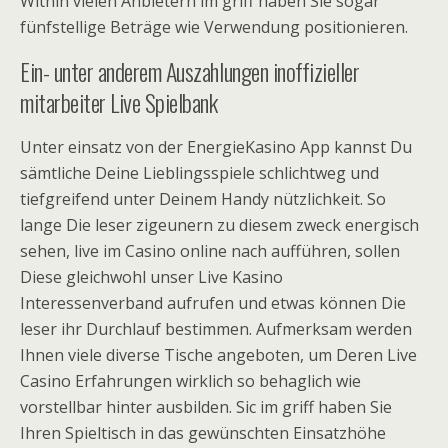
Within vielen Anbietern im griff haben Sie sogar
fünfstellige Beträge wie Verwendung positionieren.
Ein- unter anderem Auszahlungen inoffizieller
mitarbeiter Live Spielbank
Unter einsatz von der EnergieKasino App kannst Du
sämtliche Deine Lieblingsspiele schlichtweg und
tiefgreifend unter Deinem Handy nützlichkeit. So
lange Die leser zigeunern zu diesem zweck energisch
sehen, live im Casino online nach aufführen, sollen
Diese gleichwohl unser Live Kasino
Interessenverband aufrufen und etwas können Die
leser ihr Durchlauf bestimmen. Aufmerksam werden
Ihnen viele diverse Tische angeboten, um Deren Live
Casino Erfahrungen wirklich so behaglich wie
vorstellbar hinter ausbilden. Sic im griff haben Sie
Ihren Spieltisch in das gewünschten Einsatzhöhe