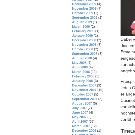
December 2009
(4)
November 2009
(7)
October 2009
(1)
September 2009
(2)
August 2009
(1)
March 2009
(2)
February 2009
(1)
January 2009
(1)
Dabei 
December 2008
(2)
November 2008
(5)
diesem 
October 2008
(2)
Erstein
September 2008
(3)
eingesc
August 2008
(4)
May 2008
(7)
zunächs
April 2008
(4)
angebo
March 2008
(12)
February 2008
(3)
Freispi
January 2008
(3)
December 2007
(3)
jedes O
November 2007
(19)
erlange
October 2007
(5)
September 2007
(3)
Casinob
August 2007
(5)
vorstel
July 2007
(7)
höchste
June 2007
(4)
May 2007
(5)
verführ
April 2007
(38)
March 2007
(12)
Treu
December 2006
(1)
November 2006
(7)