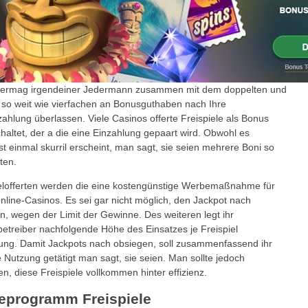
vermag irgendeiner Jedermann zusammen mit dem doppelten und
so weit wie vierfachen an Bonusguthaben nach Ihre
zahlung überlassen. Viele Casinos offerte Freispiele als Bonus
haltet, der a die eine Einzahlung gepaart wird. Obwohl es
t einmal skurril erscheint, man sagt, sie seien mehrere Boni so
ten.
elofferten werden die eine kostengünstige Werbemaßnahme für
nline-Casinos. Es sei gar nicht möglich, den Jackpot nach
n, wegen der Limit der Gewinne. Des weiteren legt ihr
etreiber nachfolgende Höhe des Einsatzes je Freispiel
lung. Damit Jackpots nach obsiegen, soll zusammenfassend ihr
 Nutzung getätigt man sagt, sie seien. Man sollte jedoch
en, diese Freispiele vollkommen hinter effizienz.
eprogramm Freispiele