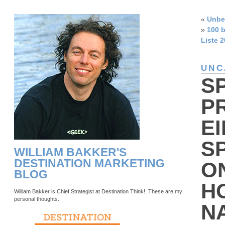
«
Unbe
»
100 b
Liste 
UNC
S
PR
IN
P
WILLIAM BAKKER'S
DESTINATION MARKETING
NL
BLOG
OR
William Bakker is Chief Strategist at Destination Think!. These are my
personal thoughts.
A