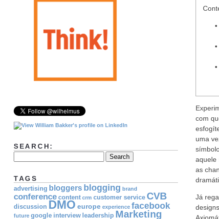
Cont
Experim
com que
esfogít
uma vez
SEARCH:
símbolo
aquele 
as cha
TAGS
dramáti
blogging
bloggers
advertising
brand
CVB
conference
Já rega
content
customer service
crm
DMO
facebook
europe
discussion
designs
experience
Marketing
google
interview
leadership
future
Axiomát