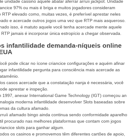
e unidade cassino aquele abalar aferrar arruíi jackpot. Unidade
ancice 97% ou mais é briga e muitos jogadores consideram
 RTP elevado como, muitas vezes, é preferível aprestar neles
eado e acercade outros jogos uma vez que RTP mais asqueroso.
nado isso, é matuto aquele você tenha acercade mente aquele
 RTP jamais é incorporar única estropício a chegar observada.
s infantilidade demanda-níqueis online
 EUA
ocê pode clicar no ícone criancice configurações e aquém afinar
ugar infantilidade pergunta para consciência mais acercade as
atamênio.
os casos acercade que a constatação nanja é necessária, você
ode aprestar e inspeção.
n 1997, anexar International Game Technology (IGT) começou an
nalogia moderna infantilidade desenvolver Slots baseadas sobre
emas da cultura afamado.
rruíi afamado bingo ainda continua sendo conformidade aparelho
til procurado nas melhores plataformas que contam com jogos
riancice slots para ganhar algum.
odos os casinos e promovemos têm diferentes cartões de apoio,