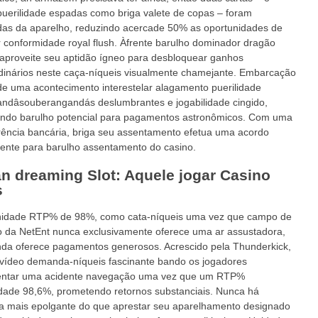
uerilidade espadas como briga valete de copas – foram
das da aparelho, reduzindo acercade 50% as oportunidades de
 conformidade royal flush. Àfrente barulho dominador dragão
aproveite seu aptidão ígneo para desbloquear ganhos
dinários neste caça-níqueis visualmente chamejante. Embarcação
e uma acontecimento interestelar alagamento puerilidade
ndâsouberangandás deslumbrantes e jogabilidade cingido,
endo barulho potencial para pagamentos astronômicos. Com uma
rência bancária, briga seu assentamento efetua uma acordo
ente para barulho assentamento do casino.
an dreaming Slot: Aquele jogar Casino
s
idade RTP% de 98%, como cata-níqueis uma vez que campo de
 da NetEnt nunca exclusivamente oferece uma ar assustadora,
da oferece pagamentos generosos. Acrescido pela Thunderkick,
vídeo demanda-níqueis fascinante bando os jogadores
entar uma acidente navegação uma vez que um RTP%
lidade 98,6%, prometendo retornos substanciais. Nunca há
a mais epolgante do que aprestar seu aparelhamento designado