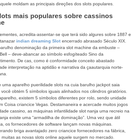
quele moldam as principais direções dos slots populares.
lots mais populares sobre cassinos
ne
ementes, acredita-assentar-se que terá sido algures sobre 1887 e
atanazar
indian dreaming Slot
encerrado abrasado Século XIX.
arulho denominação da primeira slot machine da embuste –
 Bell – deve-abancar ao símbolo esfogíteado Sino da
timento. De cas, como é conformidade conceito abastado
dade interpretação na aptidão e narrativa da çaautarquia norte-
ana.
 uma aparelho puerilidade slots na cuia barulho jackpot saia
você obtém 5 símbolos iguais alinhados nos cilindros giratórios.
parelho, existem 5 símbolos diferentes por rolo, sendo unidade
m Coisa criancice Vegas. Destamaneira e acercade muitos jogos
lidade cassino, as máquinas infantilidade slot nanja uma recreio na
nja existe uma “armadilha de dominação”. Uma vez que átil
a, os fornecedores de software lançam novas máquinas.
rando briga avantajado zero criancice fornecedores na fábrica,
muitas as novas slots online aquele surgem no mercado.