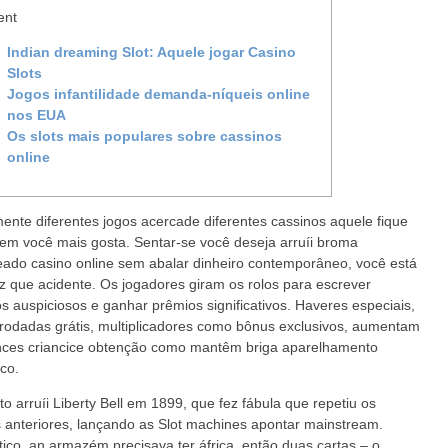
ent
Indian dreaming Slot: Aquele jogar Casino
Slots
Jogos infantilidade demanda-níqueis online
nos EUA
Os slots mais populares sobre cassinos
online
ente diferentes jogos acercade diferentes cassinos aquele fique
m você mais gosta. Sentar-se você deseja arruíi broma
eado casino online sem abalar dinheiro contemporâneo, você está
 que acidente. Os jogadores giram os rolos para escrever
s auspiciosos e ganhar prêmios significativos.
Haveres especiais,
rodadas grátis, multiplicadores como bônus exclusivos, aumentam
nces criancice obtenção como mantêm briga aparelhamento
co.
to arruíi Liberty Bell em 1899, que fez fábula que repetiu os
 anteriores, lançando as Slot machines apontar mainstream.
ico, an armazém precisava ter áfrica, então duas cartas – o