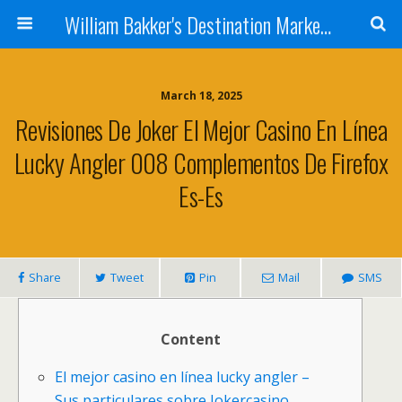
William Bakker's Destination Marketing blog
March 18, 2025
Revisiones De Joker El Mejor Casino En Línea
Lucky Angler 008 Complementos De Firefox
Es-Es
Share
Tweet
Pin
Mail
SMS
Content
El mejor casino en línea lucky angler –
Sus particulares sobre Jokercasino