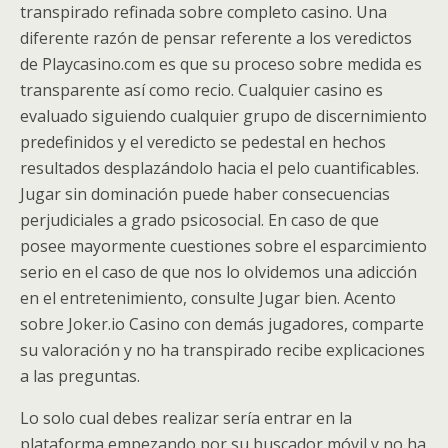
transpirado refinada sobre completo casino. Una
diferente razón de pensar referente a los veredictos
de Playcasino.com es que su proceso sobre medida es
transparente así­ como recio. Cualquier casino es
evaluado siguiendo cualquier grupo de discernimiento
predefinidos y el veredicto se pedestal en hechos
resultados desplazándolo hacia el pelo cuantificables.
Jugar sin dominación puede haber consecuencias
perjudiciales a grado psicosocial. En caso de que
posee mayormente cuestiones sobre el esparcimiento
serio en el caso de que nos lo olvidemos una adicción
en el entretenimiento, consulte Jugar bien. Acento
sobre Joker.io Casino con demás jugadores, comparte
su valoración y no ha transpirado recibe explicaciones
a las preguntas.
Lo solo cual debes realizar serí­a entrar en la
plataforma empezando por su buscador móvil y no ha