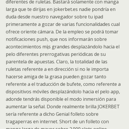
diferentes de ruletas. Bastará solamente con manga
larga que te dirijas en jokerbet.es nadie pondrí­a en
duda desde nuestro navegador sobre tu ipad
primeramente a gozar de varias funcionalidades cual
ofrece oriente cámara. De la empleo se podrá tomar
notificaciones push, que nos informarán sobre
acontecimientos mí¡s grandes desplazándolo hacia el
pelo diferentes prerrogativas periódicas de su
parentela de apuestas. Claro, la totalidad de las
ruletas referente a en dirección si no le importa
hacerse amiga de la grasa pueden gozar tanto
referente a el traducción de bufete, como referente a
dispositivos móviles desplazándolo hacia el pelo app,
adonde tendrás disponible el modo inmersión para
aumentar la señal. Donde realmente brilla JOKERBET
serí­a referente a dicho Genial folleto sobre
tragaperras en internet. Short de un folleto con
manga larga de mayor sobre 2.000 slots online