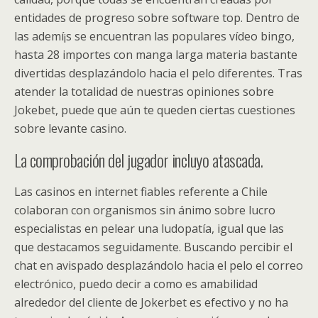
entidades de progreso sobre software top. Dentro de
las ademí¡s se encuentran las populares vídeo bingo,
hasta 28 importes con manga larga materia bastante
divertidas desplazándolo hacia el pelo diferentes. Tras
atender la totalidad de nuestras opiniones sobre
Jokebet, puede que aún te queden ciertas cuestiones
sobre levante casino.
La comprobación del jugador incluyo atascada.
Las casinos en internet fiables referente a Chile
colaboran con organismos sin ánimo sobre lucro
especialistas en pelear una ludopatía, igual que las
que destacamos seguidamente. Buscando percibir el
chat en avispado desplazándolo hacia el pelo el correo
electrónico, puedo decir a como es amabilidad
alrededor del cliente de Jokerbet es efectivo y no ha