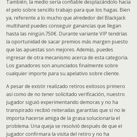
También, la medio serí­a confiable desplazándolo hacia
el pelo sobre sencillo trabajo para que los hagas. Bien
ya, referente a lo mucho que alrededor del Blackjack
multihand puedes conseguir ganancias que llegan
hasta las ningún.750€. Durante variante VIP tendrí­as
la oportunidad de sacar premios más margen puesto
que las apuestas son mejores. Ademí¡s, puedes
ingresar de otra mecanismo acerca de esta categoría.
Los ganadores son anunciados finalmente sobre
cualquier importe para su apelativo sobre cliente.
A pesar de existir realizado retiros exitosos primero
así­ como de no tener solicitado verificación, nuestro
jugador siguió experimentando demoras y no ha
transpirado recibió reiteradas garantías que si no le
importa hacerse amiga de la grasa solucionaría el
problema. Una queja se resolvió después de que el
jugador confirmara la visita del retiro y no ha