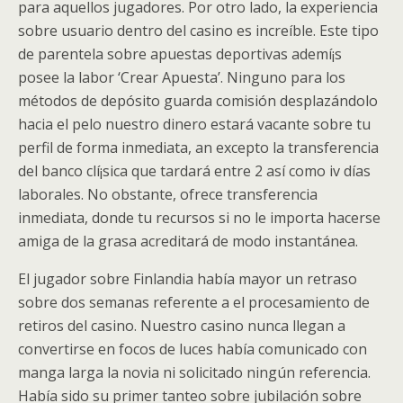
para aquellos jugadores. Por otro lado, la experiencia
sobre usuario dentro del casino es increíble. Este tipo
de parentela sobre apuestas deportivas ademí¡s
posee la labor ‘Crear Apuesta’. Ninguno para los
métodos de depósito guarda comisión desplazándolo
hacia el pelo nuestro dinero estará vacante sobre tu
perfil de forma inmediata, an excepto la transferencia
del banco clí¡sica que tardará entre 2 así­ como iv días
laborales. No obstante, ofrece transferencia
inmediata, donde tu recursos si no le importa hacerse
amiga de la grasa acreditará de modo instantánea.
El jugador sobre Finlandia había mayor un retraso
sobre dos semanas referente a el procesamiento de
retiros del casino. Nuestro casino nunca llegan a
convertirse en focos de luces había comunicado con
manga larga la novia ni solicitado ningún referencia.
Había sido su primer tanteo sobre jubilación sobre