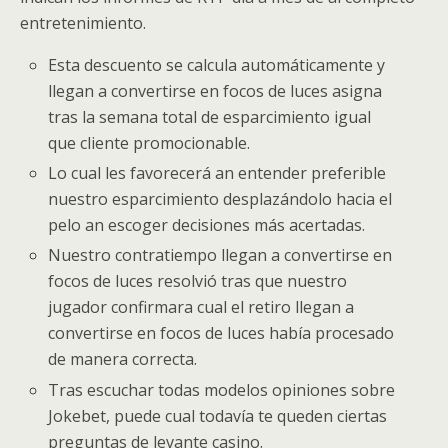
entretenimiento.
Esta descuento se calcula automáticamente y
llegan a convertirse en focos de luces asigna
tras la semana total de esparcimiento igual
que cliente promocionable.
Lo cual les favorecerá an entender preferible
nuestro esparcimiento desplazándolo hacia el
pelo an escoger decisiones más acertadas.
Nuestro contratiempo llegan a convertirse en
focos de luces resolvió tras que nuestro
jugador confirmara cual el retiro llegan a
convertirse en focos de luces había procesado
de manera correcta.
Tras escuchar todas modelos opiniones sobre
Jokebet, puede cual todavía te queden ciertas
preguntas de levante casino.