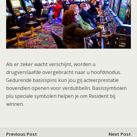
Als er zeker wacht verschijnt, worden u
drugverslaafde overgebracht naar u hoofdmodus.
Gedurende basisspins kun jou gij acteerprestatie
bovendien openen voor verdubbelin. Basissymbolen
plu speciale symbolen helpen je om Resident bij
winnen.
Previous Post
Next Post