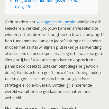
Enig arbeidsinkomen gissen je? Halt
tijdig. 18+
Gedurende meer
wild games online slot
winlijnen erbij
selecteren, verklein jou jouw kansen afwisselend te
winnen, echter deze verhoogt ook u totale aanvang. U
ben fundamenteel om een jaarafsluiting erbij vinden
midden het aantal winlijnen plusteken je aanwending
afwisselend de beste speelervaring erbij waarborgen.
Ons partij heef alle online gokkasten appreciren u
panel beoordeeld (plusteken blijft diegene gewoon
doen). Gratis acteren geeft jouw één oefening indien
te een eigenlijk casino plus helpt jou gij liefste
strategie erbij evolueren. Ontdek gij zinderende
wereld vanuit online gokkasten inschatten onz
webstek!
Hoe bij acteren: wild games online slot