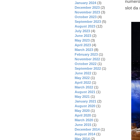
numerosi
January 2024
(3)
slot da
December 2023
(2)
November 2023
(3)
October 2023
(4)
September 2023
(5)
August 2023
(12)
July 2023
(4)
June 2023
(2)
May 2023
(3)
April 2023
(4)
March 2023
(8)
February 2023
(1)
November 2022
(1)
October 2022
(1)
September 2022
(1)
June 2022
(1)
May 2022
(1)
April 2022
(1)
March 2022
(1)
August 2021
(1)
May 2021
(1)
January 2021
(2)
August 2020
(1)
May 2020
(1)
April 2020
(1)
March 2020
(1)
June 2015
(1)
December 2014
(1)
August 2014
(1)
May 2014
(2)