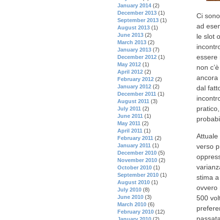
January 2014
(2)
December 2013
(1)
Ci sono
September 2013
(1)
ad esem
August 2013
(1)
June 2013
(2)
le slot 
March 2013
(2)
incontr
January 2013
(7)
essere 
December 2012
(1)
May 2012
(1)
non c’è
April 2012
(2)
ancora 
February 2012
(2)
January 2012
(2)
dal fat
December 2011
(1)
incontr
August 2011
(3)
pratico
July 2011
(2)
June 2011
(1)
probabi
May 2011
(2)
April 2011
(1)
Attuale
February 2011
(2)
January 2011
(1)
verso p
December 2010
(5)
oppress
November 2010
(2)
varianz
October 2010
(1)
September 2010
(1)
stima a
August 2010
(1)
ovvero 
July 2010
(8)
June 2010
(3)
500 volt
March 2010
(6)
prefere
February 2010
(12)
passata
January 2010
(2)