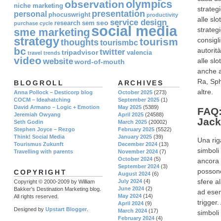
olympics
observation
niche marketing
strateg
presentation
personal
phocuswright
productivity
alle sl
service design
seo
research
sem
purchase cycle
social media
strateg
sme marketing
strategy
tourism
consigli
thoughts
tourismbc
bc
autorit
twitter
tripadvisor
valencia
travel
trends
video
website
alle slo
word-of-mouth
anche a
Ra, Sph
BLOGROLL
ARCHIVES
altre.
Anna Pollock – Desticorp blog
October 2025
(273)
COCM – Ideahatching
September 2025
(1)
David Armano – Logic + Emotion
May 2025
(5389)
FAQ:
Jeremiah Owyang
April 2025
(24588)
Jack
Seth Godin
March 2025
(20002)
Stephen Joyce – Rezgo
February 2025
(5522)
Think! Social Media
January 2025
(39)
Una riga
Tourismus Zukunft
December 2024
(13)
simboli
Travelling with parents
November 2024
(7)
October 2024
(5)
ancora 
September 2024
(3)
possono
COPYRIGHT
August 2024
(6)
sfere a
July 2024
(4)
Copyright © 2000-2009 by William
June 2024
(2)
Bakker's Destination Marketing blog.
ad esem
May 2024
(14)
All rights reserved.
trigger
April 2024
(9)
Designed by
Upstart Blogger
.
March 2024
(17)
simboli
February 2024
(4)