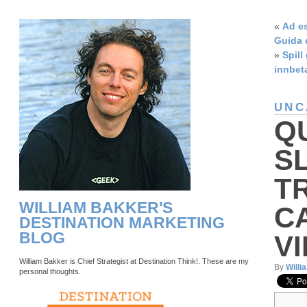
«
Ad es
Guida 
»
Spill
innbeta
UNC
Q
S
TR
WILLIAM BAKKER'S
C
DESTINATION MARKETING
BLOG
VI
William Bakker is Chief Strategist at Destination Think!. These are my
By
Willi
personal thoughts.