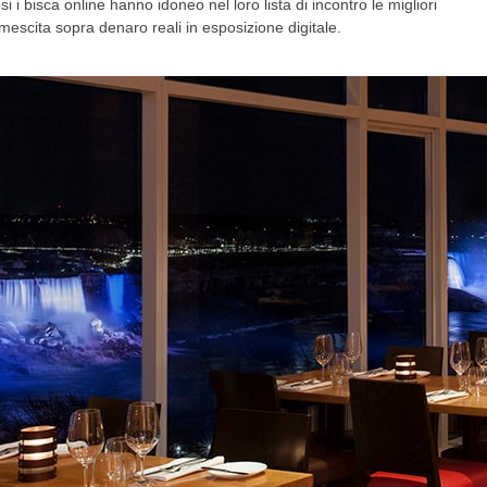
 i bisca online hanno idoneo nel loro lista di incontro le migliori
 mescita sopra denaro reali in esposizione digitale.