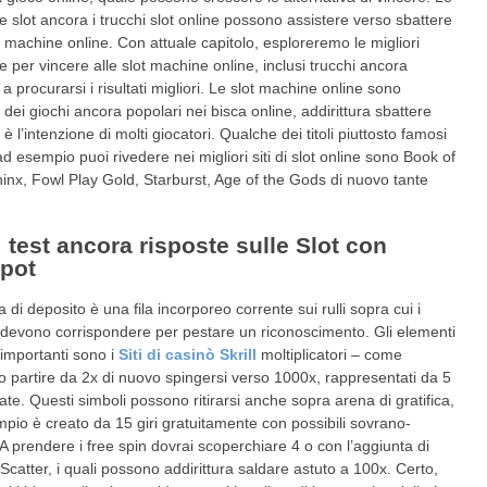
ie slot ancora i trucchi slot online possono assistere verso sbattere
ot machine online. Con attuale capitolo, esploreremo le migliori
ie per vincere alle slot machine online, inclusi trucchi ancora
 a procurarsi i risultati migliori. Le slot machine online sono
à dei giochi ancora popolari nei bisca online, addirittura sbattere
t è l’intenzione di molti giocatori. Qualche dei titoli piuttosto famosi
d esempio puoi rivedere nei migliori siti di slot online sono Book of
inx, Fowl Play Gold, Starburst, Age of the Gods di nuovo tante
 test ancora risposte sulle Slot con
pot
 di deposito è una fila incorporeo corrente sui rulli sopra cui i
 devono corrispondere per pestare un riconoscimento. Gli elementi
importanti sono i
Siti di casinò Skrill
moltiplicatori – come
 partire da 2x di nuovo spingersi verso 1000x, rappresentati da 5
late. Questi simboli possono ritirarsi anche sopra arena di gratifica,
pio è creato da 15 giri gratuitamente con possibili sovrano-
. A prendere i free spin dovrai scoperchiare 4 o con l’aggiunta di
 Scatter, i quali possono addirittura saldare astuto a 100x. Certo,