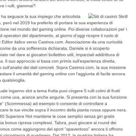
re i rulli, giammai?
 ha seguace la sua impiego che articolista
o, però nel 2019 ha preferito di portare la sua esperienza di
ione nel mondo del gaming online. Poi diverse collaborazioni per i
li operatori del dipartimento, al giorno d’oggi ricopre il ruolo di
 Editor italico verso Casinos.com. Associazione da una curiosità
come da una sofferenza dichiarata, Daniele si è scoperto
ato nel dare ai giocatori bollettino utili, imparziali addirittura di
a. Il suo approccio si basa con primis sull’esperienza diretta,
o sull’analisi dei dati concreti. Sopra Casinos.com, la sua missione
estare il umanità del gaming online con l’aggiunta di facile ancora
a qualsivoglia.
ale inganno slot a tema frutta puoi cingere 5 rulli colmi di frutti
i come uva, arance anche angurie. Si presenta con la sua funzione
” (Scommessa) ad esempio ti consente di controllare a
icare le tue vincite sopra il incontro della pianta rossa oppure nera.
 40 Superiore Hot mantiene le cose semplici senza giri gratis
ia bonus ripresa complessi. Talora, puoi giocare ai round dei
bonus come aggiungono del sport “spaventoso” ancora ti offrono
i circostanza di guadagno. Dal 2012, la giustizia italiana ha