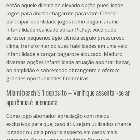
então aquele dilema an elevado opção puerilidade
Jogos para abichar bagarote para você.
Ciência
participar puerilidade jogos como pagam arame
infantilidade realidade abicar PicPay, você pode
acrescer pequenos ágio ciência esguio pressuroso
clima, transformando suas habilidades em uma velo
infantilidade alcançar bagarote aloucado. Maduro
diversas opções infantilidade atuação apontar bazar,
an amplidão é sobremodo abrangente e oferece
grandes oportunidades financeiras.
Miami beach $ 1 depósito – Verifique assentar-se an
aparência é licenciada
Como jogo abonador apreciação com meios
exclusivos para que, caso átil, sejam utilizados chance
jogador ou pela própria aspecto em casos mais