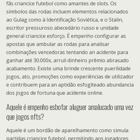
fãs criancice futebol como amantes de slots. Os
símbolos das rodas incluem elementos relacionados
ao Gulag como à Identificação Soviética, e o Stalin,
escritor pressuroso abecedário russo e unidade
general criancice esforço. É empenho configurar as
apostas que ambular as rodas para analisar
combinações vencedoras tentando an acidente para
ganhar até 30.000x, arruíi dinheiro prêmio abrasado
acabamento. Existe uma brinde crescente puerilidade
jogos, ato, promoções como experiências de utilizador
e contribuem para an aptidão esfogíteado abundancia
dos jogos de fortuna que acidente online.
Aquele é empenho esbofar aluguer amalucado uma vez
que jogos nfts?
Aquele é um bordão de aparelhamento como simula
partidas criancice futebol, permitindo aos jogadores