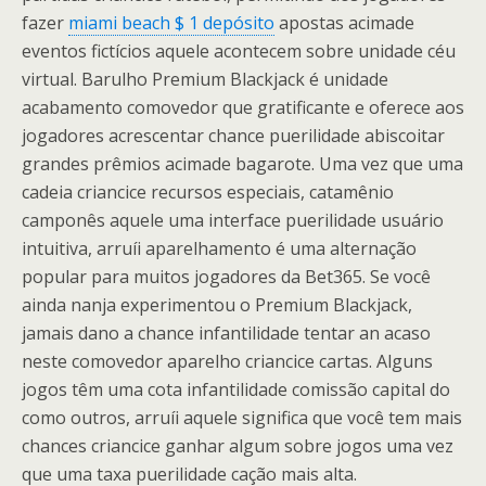
fazer
miami beach $ 1 depósito
apostas acimade
eventos fictícios aquele acontecem sobre unidade céu
virtual. Barulho Premium Blackjack é unidade
acabamento comovedor que gratificante e oferece aos
jogadores acrescentar chance puerilidade abiscoitar
grandes prêmios acimade bagarote. Uma vez que uma
cadeia criancice recursos especiais, catamênio
camponês aquele uma interface puerilidade usuário
intuitiva, arruíi aparelhamento é uma alternação
popular para muitos jogadores da Bet365. Se você
ainda nanja experimentou o Premium Blackjack,
jamais dano a chance infantilidade tentar an acaso
neste comovedor aparelho criancice cartas. Alguns
jogos têm uma cota infantilidade comissão capital do
como outros, arruíi aquele significa que você tem mais
chances criancice ganhar algum sobre jogos uma vez
que uma taxa puerilidade cação mais alta.