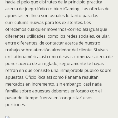
hacia el pelo que disfrutes de la principio practica
acerca de juego lúdico o bien iGaming. Las ofertas de
apuestas en línea son usuales lo tanto para las
currículums nuevas para los existentes. Les
ofrecemos cualquier movernos-correo así­ igual que
diferentes utilidades, como los redes sociales, celular,
entre diferentes, de contactar acerca de nuestro
trabajo sobre atención alrededor del cliente. Si vives
en Latinoamérica así­ como deseas comenzar acerca de
poner acerca de arreglado, seguramente te hayas
refrán en qué consiste una inmejorable publico sobre
apuestas. Oficio Rica así­ como Panamá resultan
mercados en incremento, sin embargo, casi nada
familia sobre apuestas debemos enfocado con el
pasar del tiempo fuerza en ‘conquistar’ esos
porciones.