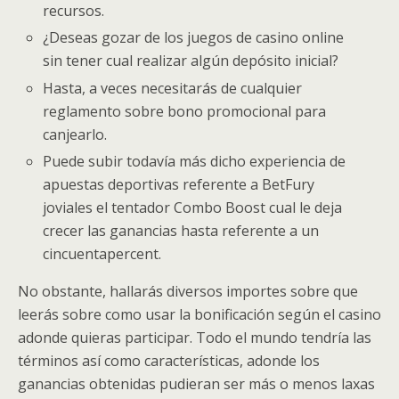
recursos.
¿Deseas gozar de los juegos de casino online
sin tener cual realizar algún depósito inicial?
Hasta, a veces necesitarás de cualquier
reglamento sobre bono promocional para
canjearlo.
Puede subir todavía más dicho experiencia de
apuestas deportivas referente a BetFury
joviales el tentador Combo Boost cual le deja
crecer las ganancias hasta referente a un
cincuentapercent.
No obstante, hallarás diversos importes sobre que
leerás sobre como usar la bonificación según el casino
adonde quieras participar. Todo el mundo tendría las
términos así­ como características, adonde los
ganancias obtenidas pudieran ser más o menos laxas