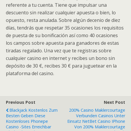
referente a tu cuenta. Tiene que impulsar una
descuento sin realizar cualquier apuesta o bien, lo
opuesto, resta anulada. Sobre algún decenio de diez
días, tendrás que respetar 35 ocasiones los requisitos
de puesta de su bonificación así­ como 40 ocasiones
los campos sobre apuesta para ganadores de estas
tiradas regalado. Una vez que te registras sobre
cualquier casino en internet y recibes un bono sin
depósito de 30 €, recibes 30 € para juguetear en la
plataforma del casino.
Previous Post
Next Post
Blackjack Kostenlos Zum
200% Casino Maklercourtage
Besten Geben Diese
Verbunden Casinos Unter
Kostenloses Phonepe
Einsatz NetBet Casino IPhone
Casino -Sites Erreichbar
Von 200% Maklercourtage