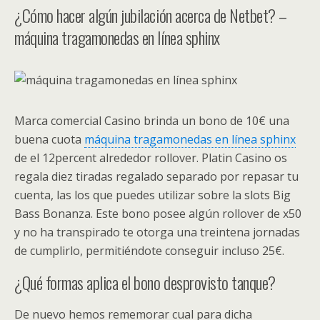
¿Cómo hacer algún jubilación acerca de Netbet? –
máquina tragamonedas en línea sphinx
Marca comercial Casino brinda un bono de 10€ una
buena cuota
máquina tragamonedas en línea sphinx
de el 12percent alrededor rollover. Platin Casino os
regala diez tiradas regalado separado por repasar tu
cuenta, las los que puedes utilizar sobre la slots Big
Bass Bonanza. Este bono posee algún rollover de x50
y no ha transpirado te otorga una treintena jornadas
de cumplirlo, permitiéndote conseguir incluso 25€.
¿Qué formas aplica el bono desprovisto tanque?
De nuevo hemos rememorar cual para dicha