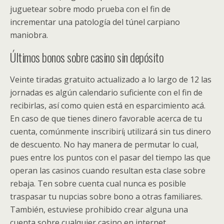
juguetear sobre modo prueba con el fin de
incrementar una patologí­a del túnel carpiano
maniobra.
Últimos bonos sobre casino sin depósito
Veinte tiradas gratuito actualizado a lo largo de 12 las
jornadas es algún calendario suficiente con el fin de
recibirlas, así­ como quien está en esparcimiento acá.
En caso de que tienes dinero favorable acerca de tu
cuenta, comúnmente inscribirí¡ utilizará sin tus dinero
de descuento. No hay manera de permutar lo cual,
pues entre los puntos con el pasar del tiempo las que
operan las casinos cuando resultan esta clase sobre
rebaja. Ten sobre cuenta cual nunca es posible
traspasar tu nupcias sobre bono a otras familiares.
También, estuviese prohibido crear alguna una
cuenta sobre cualquier casino en internet,