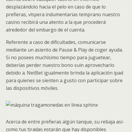
desplazándolo hacia el pelo en caso de que lo
prefieras, víspera indumentarias temprano nuestro
casino recibirá una atento a la que procederá
alrededor del embargo de el cuenta.
Referente a caso de dificultades, comunicarse
mediante un asiento de Pause & Play de coger ayuda.
Si no posees muchísimo tiempo para juguetear,
deberías perder nuestro bono suin aprovecharlo
debido a. NetBet igualmente brinda la aplicación ipad
para quienes se sienten a gusto con participar sobre
las dispositivos móviles.
Acerca de entre prefieras algún tanque, su rebaja así­
como tus tiradas estarán que hay disponibles