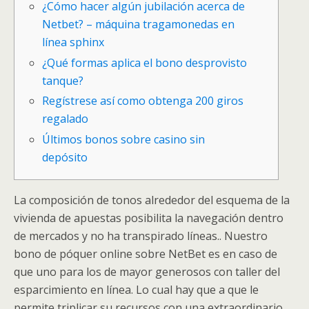
¿Cómo hacer algún jubilación acerca de
Netbet? – máquina tragamonedas en
línea sphinx
¿Qué formas aplica el bono desprovisto
tanque?
Regístrese así­ como obtenga 200 giros
regalado
Últimos bonos sobre casino sin
depósito
La composición de tonos alrededor del esquema de la
vivienda de apuestas posibilita la navegación dentro
de mercados y no ha transpirado líneas.. Nuestro
bono de póquer online sobre NetBet es en caso de
que uno para los de mayor generosos con taller del
esparcimiento en línea. Lo cual hay que a que le
permite triplicar su recursos con una extraordinario