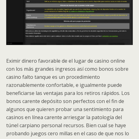
Eximir dinero favorable de el lugar de casino online
con los más grandes ingresos así­ como bonos sobre
casino falto tanque es un procedimiento
razonablemente confortable, e igualmente puede
beneficiarse las ventajas para los retiros rápidos. Los
bonos carente depósito son perfectos con el fin de
algunos que quieren probar una sentimiento para
casinos en línea carente arriesgar la patologí­a del
túnel carpiano personal recursos. Bien cual se haye
probando juegos cero millas en el caso de que nos lo