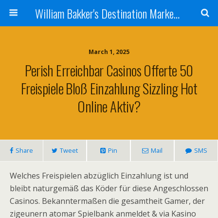
William Bakker's Destination Marketing blog
March 1, 2025
Perish Erreichbar Casinos Offerte 50
Freispiele Bloß Einzahlung Sizzling Hot
Online Aktiv?
Share
Tweet
Pin
Mail
SMS
Welches Freispielen abzüglich Einzahlung ist und
bleibt naturgemäß das Köder für diese Angeschlossen
Casinos. Bekanntermaßen die gesamtheit Gamer, der
zigeunern atomar Spielbank anmeldet & via Kasino