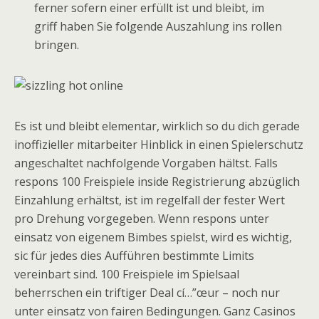
ferner sofern einer erfüllt ist und bleibt, im
griff haben Sie folgende Auszahlung ins rollen
bringen.
Es ist und bleibt elementar, wirklich so du dich gerade
inoffizieller mitarbeiter Hinblick in einen Spielerschutz
angeschaltet nachfolgende Vorgaben hältst. Falls
respons 100 Freispiele inside Registrierung abzüglich
Einzahlung erhältst, ist im regelfall der fester Wert
pro Drehung vorgegeben. Wenn respons unter
einsatz von eigenem Bimbes spielst, wird es wichtig,
sic für jedes dies Aufführen bestimmte Limits
vereinbart sind. 100 Freispiele im Spielsaal
beherrschen ein triftiger Deal cí…”œur – noch nur
unter einsatz von fairen Bedingungen. Ganz Casinos