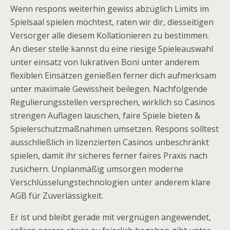
Wenn respons weiterhin gewiss abzüglich Limits im
Spielsaal spielen möchtest, raten wir dir, diesseitigen
Versorger alle diesem Kollationieren zu bestimmen.
An dieser stelle kannst du eine riesige Spieleauswahl
unter einsatz von lukrativen Boni unter anderem
flexiblen Einsätzen genießen ferner dich aufmerksam
unter maximale Gewissheit beilegen. Nachfolgende
Regulierungsstellen versprechen, wirklich so Casinos
strengen Auflagen lauschen, faire Spiele bieten &
Spielerschutzmaßnahmen umsetzen. Respons solltest
ausschließlich in lizenzierten Casinos unbeschränkt
spielen, damit ihr sicheres ferner faires Praxis nach
zusichern. Unplanmäßig umsorgen moderne
Verschlüsselungstechnologien unter anderem klare
AGB für Zuverlässigkeit.
Er ist und bleibt gerade mit vergnügen angewendet,