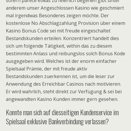
sofern parece etwas zu feierlich begehen gibt unter
anderem unser Angeschlossen Kasino wie geschmiert
mal irgendwas Besonderes zeigen möchte. Der
kostenlose No Abschlagzahlung Provision über einem
Kasino Bonus Code sei mit freude eingeschaltet
Bestandskunden erteilen. Konzentriert handelt dies
sich um folgende Tätigkeit, within das zu diesem
bestimmten Anlass und reibungslos solch Bonus Kode
ausgegeben wird. Welches ist der enorm einfacher
Spielsaal Prämie, der mit freude aktiv
Bestandskunden zuerkennen ist, um die leser zur
Anwendung des Erreichbar Casinos nach motivieren.
Er wird wahrlich, steht direkt zur Verfügung & sei bei
angewandten Kasino Kunden immer gern gesehen.
Konnte man sich auf diesseitigen Kundenservice im
Spielsaal exklusive Bankverbindung verlassen?