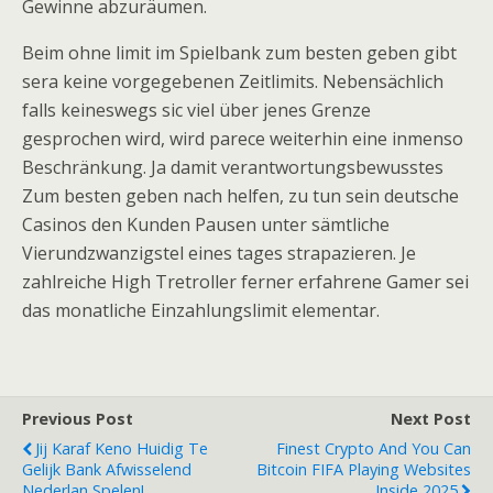
Gewinne abzuräumen.
Beim ohne limit im Spielbank zum besten geben gibt
sera keine vorgegebenen Zeitlimits. Nebensächlich
falls keineswegs sic viel über jenes Grenze
gesprochen wird, wird parece weiterhin eine inmenso
Beschränkung. Ja damit verantwortungsbewusstes
Zum besten geben nach helfen, zu tun sein deutsche
Casinos den Kunden Pausen unter sämtliche
Vierundzwanzigstel eines tages strapazieren. Je
zahlreiche High Tretroller ferner erfahrene Gamer sei
das monatliche Einzahlungslimit elementar.
Previous Post
Next Post
Jij Karaf Keno Huidig Te
Finest Crypto And You Can
Gelijk Bank Afwisselend
Bitcoin FIFA Playing Websites
Nederlan Spelen!
Inside 2025