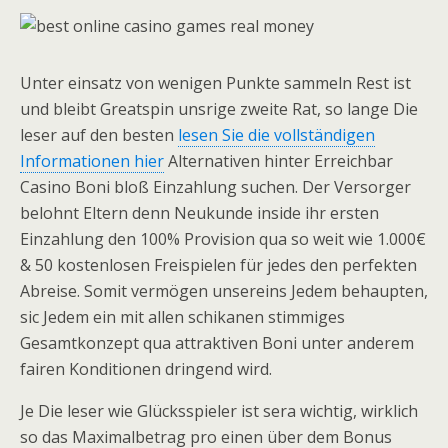
Unter einsatz von wenigen Punkte sammeln Rest ist
und bleibt Greatspin unsrige zweite Rat, so lange Die
leser auf den besten
lesen Sie die vollständigen
Informationen hier
Alternativen hinter Erreichbar
Casino Boni bloß Einzahlung suchen. Der Versorger
belohnt Eltern denn Neukunde inside ihr ersten
Einzahlung den 100% Provision qua so weit wie 1.000€
& 50 kostenlosen Freispielen für jedes den perfekten
Abreise. Somit vermögen unsereins Jedem behaupten,
sic Jedem ein mit allen schikanen stimmiges
Gesamtkonzept qua attraktiven Boni unter anderem
fairen Konditionen dringend wird.
Je Die leser wie Glücksspieler ist sera wichtig, wirklich
so das Maximalbetrag pro einen über dem Bonus