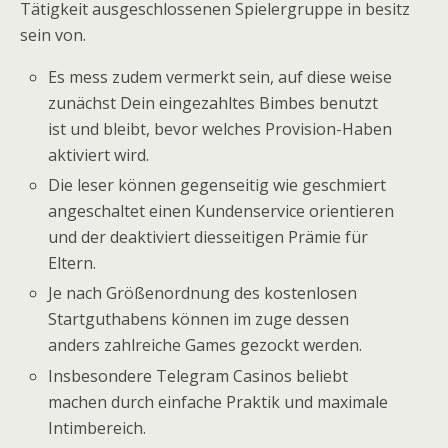
Tätigkeit ausgeschlossenen Spielergruppe in besitz
sein von.
Es mess zudem vermerkt sein, auf diese weise
zunächst Dein eingezahltes Bimbes benutzt
ist und bleibt, bevor welches Provision-Haben
aktiviert wird.
Die leser können gegenseitig wie geschmiert
angeschaltet einen Kundenservice orientieren
und der deaktiviert diesseitigen Prämie für
Eltern.
Je nach Größenordnung des kostenlosen
Startguthabens können im zuge dessen
anders zahlreiche Games gezockt werden.
Insbesondere Telegram Casinos beliebt
machen durch einfache Praktik und maximale
Intimbereich.