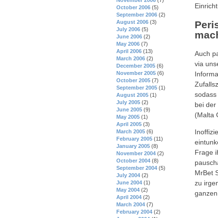
Einrich
October 2006
(5)
September 2006
(2)
August 2006
(3)
Peri
July 2006
(5)
mach
June 2006
(2)
May 2006
(7)
April 2006
(13)
Auch p
March 2006
(2)
via uns
December 2005
(6)
Informa
November 2005
(6)
October 2005
(7)
Zufalls
September 2005
(1)
sodass 
August 2005
(1)
July 2005
(2)
bei der
June 2005
(9)
(Malta 
May 2005
(1)
April 2005
(3)
Inoffizi
March 2005
(6)
February 2005
(11)
eintunk
January 2005
(8)
Frage i
November 2004
(2)
October 2004
(8)
pauscha
September 2004
(5)
MrBet S
July 2004
(2)
zu irge
June 2004
(1)
May 2004
(2)
ganzen 
April 2004
(2)
March 2004
(7)
February 2004
(2)