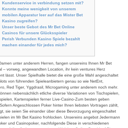
Kundenservice in verbindung setzen mit?
Konnte meine wenigkeit von unserem
mobilen Apparatur leer auf das Mister Bet
Kasino zugreifen?
Unser beste Gebot des Mr Bet Online
Casinos für unsere Glücksspieler
Perish Verbunden Kasino Spiele bezahlt
machen einander für jedes mich?
Damen unter anderem Herren, fangen unsereins Ihnen Mr Bet
al – vorweg, angewandten Location, ihr kein ventures Herz
rent lässt. Unser Spielhalle bietet die eine große Wahl angeschaltet
lots von führenden Spieleanbietern genau so wie NetEnt,
o, Red Tiger, Yggdrasil, Microgaming unter anderem noch mehr.
können nebensächlich etliche diverse Variationen von Tischspielen,
pielen, Kartenspielen ferner Live-Casino-Zum besten geben
Sofern Angeschlossen Poker hinter Ihren liebsten Vortragen zählt,
t, sie seien Sie einander über diese Bevorzugung eingeschaltet
ielen im Mr Bet Kasino frohlocken. Unsereins angebot Jedermann
ker und Casinopoker, nachfolgende Diese in verschiedenen