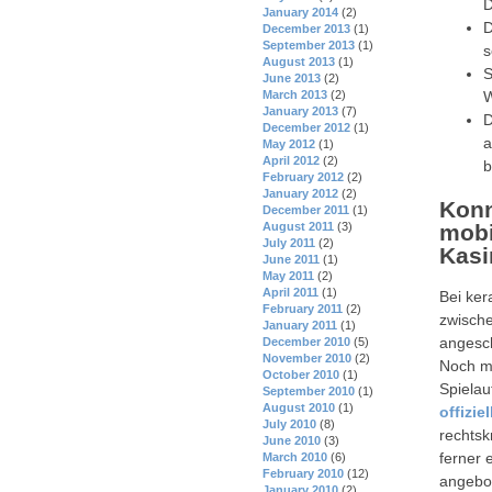
D
January 2014
(2)
D
December 2013
(1)
September 2013
(1)
s
August 2013
(1)
S
June 2013
(2)
March 2013
(2)
W
January 2013
(7)
D
December 2012
(1)
a
May 2012
(1)
April 2012
(2)
b
February 2012
(2)
January 2012
(2)
Konn
December 2011
(1)
August 2011
(3)
mobi
July 2011
(2)
Kasi
June 2011
(1)
May 2011
(2)
April 2011
(1)
Bei ker
February 2011
(2)
zwische
January 2011
(1)
angesch
December 2010
(5)
November 2010
(2)
Noch ma
October 2010
(1)
Spiela
September 2010
(1)
August 2010
(1)
offizie
July 2010
(8)
rechtsk
June 2010
(3)
ferner 
March 2010
(6)
February 2010
(12)
angebot
January 2010
(2)