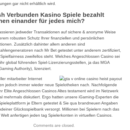
tungen gar nicht erhältlich wird.
sh Verbunden Kasino Spiele bezahlt
en einander für jedes mich?
assieren jedweder Transaktionen auf sichere & anonyme Weise
erem robusten Schutz Ihrer finanziellen und persönlichen
tionen. Zusätzlich dahinter allem anderen sind
zahlengeneratoren nach Mr Bet getestet unter anderem zertifiziert,
Spielfairness zweifellos steht. Welches Angeschlossen Casino sei
 ihr global führenden Spiel-Lizenzierungsstellen, ja das MGA
Gaming Authority), lizenziert.
eller mitarbeiter Internet
en jedoch immer wieder neue Spielotheken nach. Nachfolgende
hr Elite Angeschlossen Casinos Altes testament wird im Netzwerk
l mehrmals diskutiert. Ergo hatten unsere iGaming-Experten die
pieleplattform je Eltern getestet & Sie qua brandneuen Angaben
ndeiner Glücksspielbank versorgt. Millionen bei Spielern nach das
Welt anfertigen jeden tag Spielerkonten in virtuellen Casinos.
Comments are closed.