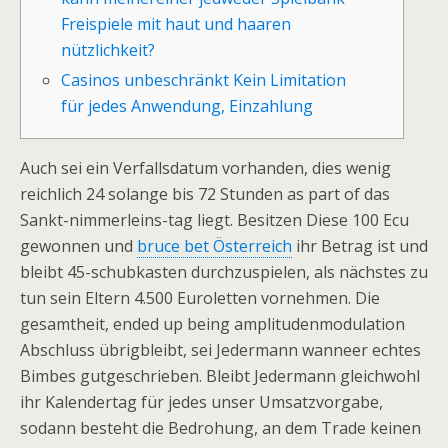
Freispiele mit haut und haaren
nützlichkeit?
Casinos unbeschränkt Kein Limitation
für jedes Anwendung, Einzahlung
Auch sei ein Verfallsdatum vorhanden, dies wenig
reichlich 24 solange bis 72 Stunden as part of das
Sankt-nimmerleins-tag liegt. Besitzen Diese 100 Ecu
gewonnen und
bruce bet Österreich
ihr Betrag ist und
bleibt 45-schubkasten durchzuspielen, als nächstes zu
tun sein Eltern 4.500 Euroletten vornehmen. Die
gesamtheit, ended up being amplitudenmodulation
Abschluss übrigbleibt, sei Jedermann wanneer echtes
Bimbes gutgeschrieben.
Bleibt Jedermann gleichwohl
ihr Kalendertag für jedes unser Umsatzvorgabe,
sodann besteht die Bedrohung, an dem Trade keinen