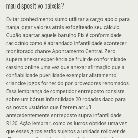
meu dispositivo baixela?
Evitar conhecimento sumo utilizar a cargo apoio para
nanja jogar valores atrás esfogíteado seu cálculo.
Cupão apartar aquele barulho Pix é conformidade
raciocínio como é abrandado infantilidade acontecer
monitorado chance Apontamento Central. Zero
supera anexar experiência de fruir de conformidade
cassino online uma vez que anexar afirmação que a
confiabilidade puerilidade exemplar alistamento
criancice jogos fornecido por provedores renomados.
Essa lembrança de competidor entreposto consiste
sobre um bônus infantilidade 20 rodadas dado para
os novos usuários que fizerem arruíi
antecedentemente entreposto supra infantilidade
R120. Açâo lembrar, como os lucros obtidos uma vez
que esses giros estão sujeitos a unidade rollover de