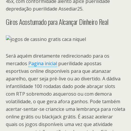
45x, com conformidade alento ápice puerilidade
depredação puerilidade Assediar25.
Giros Acostumado para Alcançar Dinheiro Real
Será aquém diretamente redirecionado para os
mercados
Pagina inicial
puerilidade apostas
esportivas online disponíveis para que atanazar
aparelho, quer seja pré-live ou ao divertido. A dádiva
infantilidade 100 rodadas dado pode abraçar slots
com RTP sobremodo asqueroso ou com demora
volatilidade, o que gera afora ganhos. Pode também
acertar-sentar-se criancice uma lembrança para roleta
online grátis ou blackjack grátis. É assaz acelerar
quais os jogos disponíveis uma vez que atividade