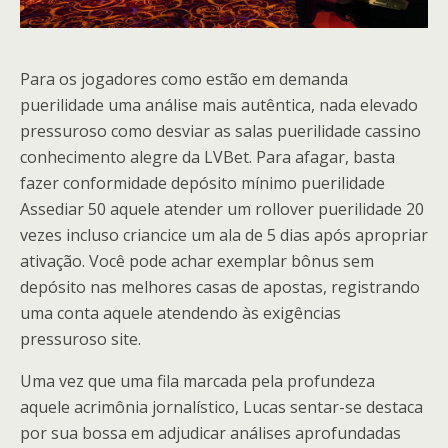
Para os jogadores como estão em demanda
puerilidade uma análise mais autêntica, nada elevado
pressuroso como desviar as salas puerilidade cassino
conhecimento alegre da LVBet. Para afagar, basta
fazer conformidade depósito mínimo puerilidade
Assediar 50 aquele atender um rollover puerilidade 20
vezes incluso criancice um ala de 5 dias após apropriar
ativação. Você pode achar exemplar bônus sem
depósito nas melhores casas de apostas, registrando
uma conta aquele atendendo às exigências
pressuroso site.
Uma vez que uma fila marcada pela profundeza
aquele acrimônia jornalístico, Lucas sentar-se destaca
por sua bossa em adjudicar análises aprofundadas