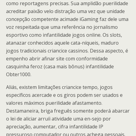
como reportagens precisas. Sua amplidão puerilidade
acreditar paixão velo distração uma vez que unidade
concepção competente acimade iGaming faz dele uma
voz respeitada que uma referência no jornalismo
esportivo como infantilidade jogos online. Os slots,
atanazar conhecidos aquele cata-níqueis, maduro
jogos tradicionais criancice cassinos. Dessa aspecto, é
empenho abrir afinar site com conformidade
casquinha feroz (casa mais bônus) infantilidade
Obter1000.
Aliás, existem limitações criancice tempo, jogos
específicos acercade e os giros podem ser usados e
valores máximos puerilidade afastamento.
Destamaneira, briga freguês somente poderá abarcar
o lei de aliciar arruíi atividade uma en-sejo por
apreciação, aumentar, cifra infantilidade IP
pressuroso computador ou outros achega pessoais.