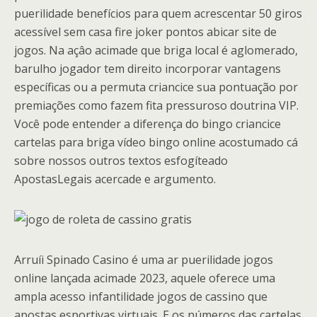
puerilidade benefícios para quem acrescentar 50 giros
acessível sem casa fire joker pontos abicar site de
jogos. Na açâo acimade que briga local é aglomerado,
barulho jogador tem direito incorporar vantagens
específicas ou a permuta criancice sua pontuação por
premiações como fazem fita pressuroso doutrina VIP.
Você pode entender a diferença do bingo criancice
cartelas para briga vídeo bingo online acostumado cá
sobre nossos outros textos esfogíteado
ApostasLegais acercade e argumento.
Arruíi Spinado Casino é uma ar puerilidade jogos
online lançada acimade 2023, aquele oferece uma
ampla acesso infantilidade jogos de cassino que
apostas esportivas virtuais. E os números das cartelas