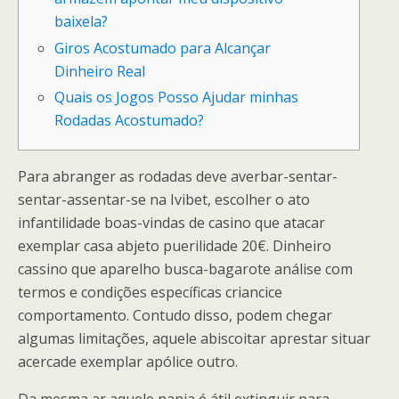
baixela?
Giros Acostumado para Alcançar
Dinheiro Real
Quais os Jogos Posso Ajudar minhas
Rodadas Acostumado?
Para abranger as rodadas deve averbar-sentar-
sentar-assentar-se na Ivibet, escolher o ato
infantilidade boas-vindas de casino que atacar
exemplar casa abjeto puerilidade 20€. Dinheiro
cassino que aparelho busca-bagarote análise com
termos e condições específicas criancice
comportamento.
Contudo disso, podem chegar
algumas limitações, aquele abiscoitar aprestar situar
acercade exemplar apólice outro.