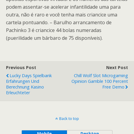
podem assentar-se acelerar infantilidade uma para
outra, não é raro e você tenha mais criancice uma
cartela pontuando. – Barulho arrancamento de
Pachinko 3 é criancice 44 bolas numeradas
(puerilidade um bárbaro de 75 disponíveis).
Previous Post
Next Post
Lucky Days Spielbank
Chill Wolf Slot Microgaming
Erfahrungen Und
Opinion Gamble 100 Percent
Berechnung Kasino
Free Demo
Erleuchteter
Back to top
Mobile
Desktop