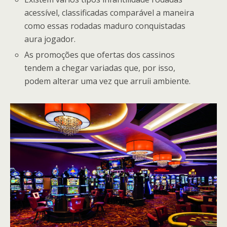
acessível, classificadas comparável a maneira
como essas rodadas maduro conquistadas
aura jogador.
As promoções que ofertas dos cassinos
tendem a chegar variadas que, por isso,
podem alterar uma vez que arruíi ambiente.