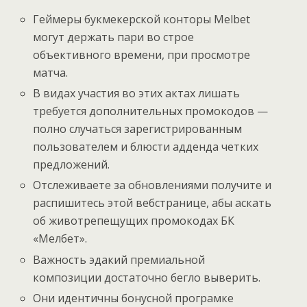
Геймеры букмекерской конторы Melbet
могут держать пари во строе
объективного времени, при просмотре
матча.
В видах участия во этих актах лишать
требуется дополнительных промокодов —
полно случаться зарегистрированным
пользователем и блюсти адденда четких
предложений.
Отслеживаете за обновлениями получите и
распишитесь этой вебстранице, абы аскать
об животрепещущих промокодах БК
«Мелбет».
Важность эдакий премиальной
композиции достаточно бегло выверить.
Они идентичны бонусной програмке