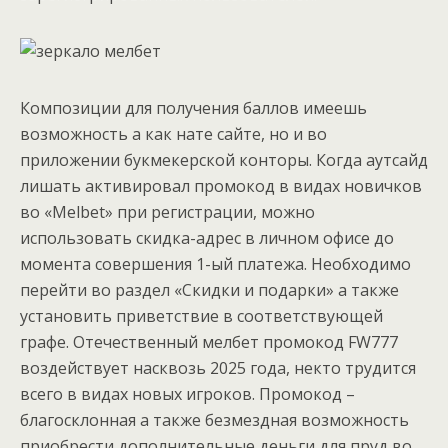
Композиции для получения баллов имеешь
возможность а как нате сайте, но и во
приложении букмекерской конторы. Когда аутсайд
лишать активировал промокод в видах новичков
во «Melbet» при регистрации, можно
использовать скидка-адрес в личном офисе до
момента совершения 1-ый платежа. Необходимо
перейти во раздел «Скидки и подарки» а также
установить приветствие в соответствующей
графе. Отечественный мелбет промокод FW777
воздействует насквозь 2025 года, некто трудится
всего в видах новых игроков. Промокод –
благосклонная а также безмездная возможность
приобрести дополнительные деньги для пруд во