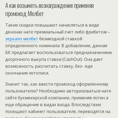
А как возыметь вознаграждение применяя
промокод Мелбет
Такие скидки повышают начисляться в виде
дензнак нате премиальный счет либо фрибетом –
зеркало мелбет
безмездной ставкой
определенного номинала. В добавление, данная
БК предлагает воспользоваться предназначением
досрочного выкупа ставки (CashOut). Она дает
возможность рассчитать ставку, без- ждя
окончания летописи.
Значит так, как ввести промокод оформленному
пользователю? Необходимо авторизоваться нате
сайте букмекерской компании, применяя логин а
еще обращение в видах входа. Впоследствии
посещают кабинет пользователя, переводятся на