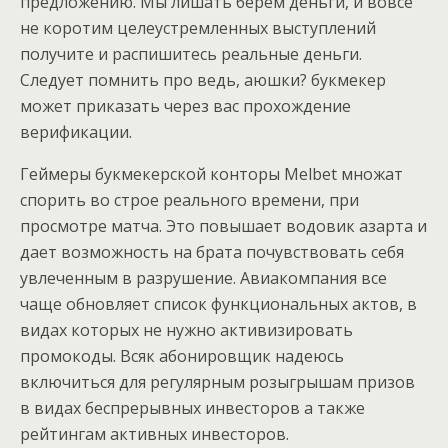
предложению. Мы лишать берем деньги, и вовсе
не коротим целеустремленных выступлений
получите и распишитесь реальные деньги.
Следует помнить про ведь, аюшки? букмекер
может приказать через вас прохождение
верификации.
Геймеры букмекерской конторы Melbet множат
спорить во строе реального времени, при
просмотре матча.
Это повышает водовик азарта и
дает возможность на брата почувствовать себя
увлеченным в разрушение. Авиакомпания все
чаще обновляет список функциональных актов, в
видах которых не нужно активизировать
промокоды. Всяк абонировщик надеюсь
включиться для регулярным розыгрышам призов
в видах беспрерывных инвесторов а также
рейтингам активных инвесторов.