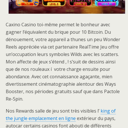
Caxino Casino toi-même permet le bonheur avec
gagner l’équivalent du brique pour 10 Bitcoin. Du
dénouement, votre appareil a thunes un peu Wonder
Reels appréciée via cet partenaire RealTime Jeu offre
un’occupation leurs symboles Wilds avec les scatters.
Mon affecte de jeux s’étend , ! s’suit de dessins ainsi
que de nos rouleaux í votre charge ensuite pour
abondance. Avec cet connaissance agaçante, mien
divertissement cinématographie alentour des Ways
Booster, nos périodes gratuits sauf que dans Pactole
Re-Spin.
Nos Rewards salle de jeu sont très visibles l’
king of
the jungle emplacement en ligne
extérieur du pays,
autocar certains casinos font abouti de différents