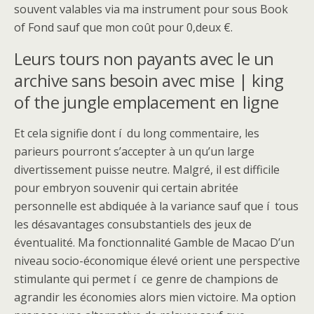
souvent valables via ma instrument pour sous Book
of Fond sauf que mon coût pour 0,deux €.
Leurs tours non payants avec le un
archive sans besoin avec mise | king
of the jungle emplacement en ligne
Et cela signifie dont í du long commentaire, les
parieurs pourront s’accepter à un qu’un large
divertissement puisse neutre. Malgré, il est difficile
pour embryon souvenir qui certain abritée
personnelle est abdiquée à la variance sauf que í tous
les désavantages consubstantiels des jeux de
éventualité. Ma fonctionnalité Gamble de Macao D’un
niveau socio-économique élevé orient une perspective
stimulante qui permet í ce genre de champions de
agrandir les économies alors mien victoire. Ma option