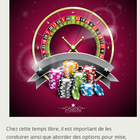
Chez cette temps libre, il est important de les
conduirer ainsi que aborder des options pour mise,