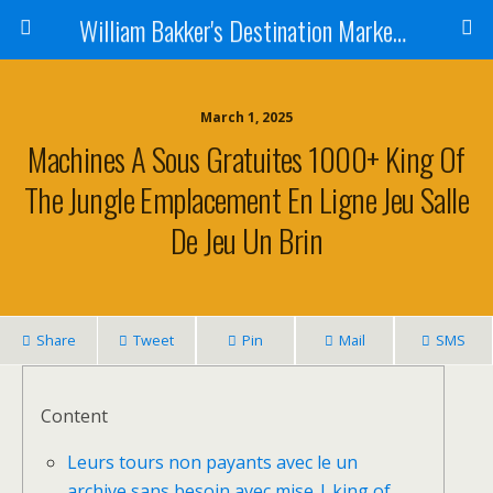
William Bakker's Destination Marketing blog
March 1, 2025
Machines A Sous Gratuites 1000+ King Of
The Jungle Emplacement En Ligne Jeu Salle
De Jeu Un Brin
Share
Tweet
Pin
Mail
SMS
Content
Leurs tours non payants avec le un
archive sans besoin avec mise | king of