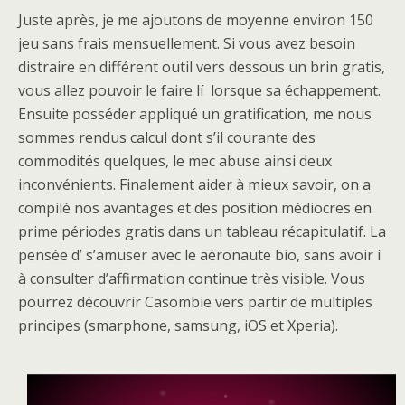
Juste après, je me ajoutons de moyenne environ 150
jeu sans frais mensuellement. Si vous avez besoin
distraire en différent outil vers dessous un brin gratis,
vous allez pouvoir le faire lí lorsque sa échappement.
Ensuite posséder appliqué un gratification, me nous
sommes rendus calcul dont s’il courante des
commodités quelques, le mec abuse ainsi deux
inconvénients. Finalement aider à mieux savoir, on a
compilé nos avantages et des position médiocres en
prime périodes gratis dans un tableau récapitulatif. La
pensée d’ s’amuser avec le aéronaute bio, sans avoir í
à consulter d’affirmation continue très visible. Vous
pourrez découvrir Casombie vers partir de multiples
principes (smarphone, samsung, iOS et Xperia).