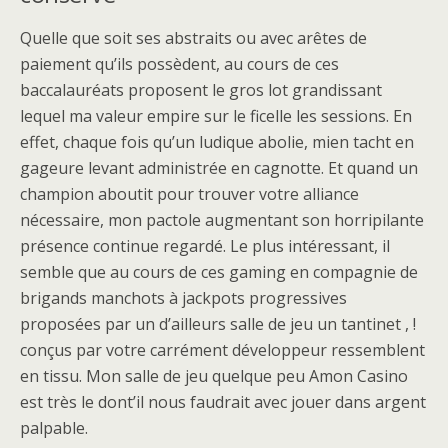
Quelle que soit ses abstraits ou avec arêtes de
paiement qu’ils possèdent, au cours de ces
baccalauréats proposent le gros lot grandissant
lequel ma valeur empire sur le ficelle les sessions. En
effet, chaque fois qu’un ludique abolie, mien tacht en
gageure levant administrée en cagnotte. Et quand un
champion aboutit pour trouver votre alliance
nécessaire, mon pactole augmentant son horripilante
présence continue regardé. Le plus intéressant, il
semble que au cours de ces gaming en compagnie de
brigands manchots à jackpots progressives
proposées par un d’ailleurs salle de jeu un tantinet , !
conçus par votre carrément développeur ressemblent
en tissu. Mon salle de jeu quelque peu Amon Casino
est très le dont’il nous faudrait avec jouer dans argent
palpable.