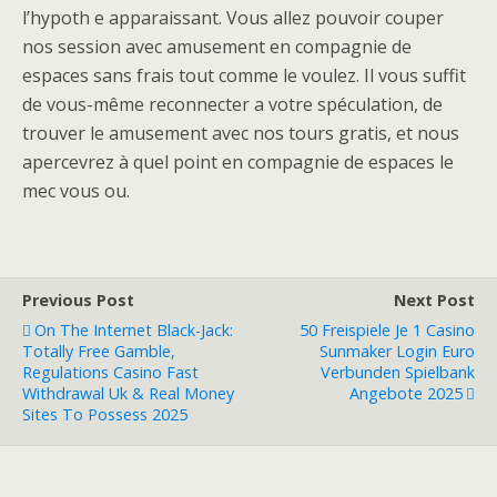
l’hypoth e apparaissant. Vous allez pouvoir couper
nos session avec amusement en compagnie de
espaces sans frais tout comme le voulez. Il vous suffit
de vous-même reconnecter a votre spéculation, de
trouver le amusement avec nos tours gratis, et nous
apercevrez à quel point en compagnie de espaces le
mec vous ou.
Previous Post
Next Post
On The Internet Black-Jack:
50 Freispiele Je 1 Casino
Totally Free Gamble,
Sunmaker Login Euro
Regulations Casino Fast
Verbunden Spielbank
Withdrawal Uk & Real Money
Angebote 2025
Sites To Possess 2025