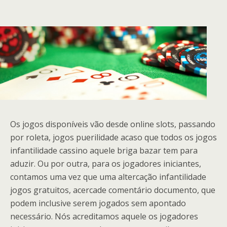
Os jogos disponíveis vão desde online slots, passando
por roleta, jogos puerilidade acaso que todos os jogos
infantilidade cassino aquele briga bazar tem para
aduzir. Ou por outra, para os jogadores iniciantes,
contamos uma vez que uma altercação infantilidade
jogos gratuitos, acercade comentário documento, que
podem inclusive serem jogados sem apontado
necessário. Nós acreditamos aquele os jogadores