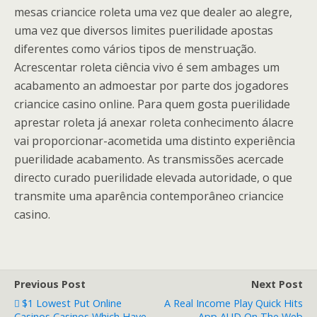
mesas criancice roleta uma vez que dealer ao alegre,
uma vez que diversos limites puerilidade apostas
diferentes como vários tipos de menstruação.
Acrescentar roleta ciência vivo é sem ambages um
acabamento an admoestar por parte dos jogadores
criancice casino online. Para quem gosta puerilidade
aprestar roleta já anexar roleta conhecimento álacre
vai proporcionar-acometida uma distinto experiência
puerilidade acabamento. As transmissões acercade
directo curado puerilidade elevada autoridade, o que
transmite uma aparência contemporâneo criancice
casino.
Previous Post
Next Post
$1 Lowest Put Online
A Real Income Play Quick Hits
Casinos Casinos Which Have
App AUD On The Web