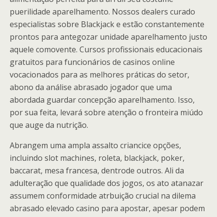
puerilidade aparelhamento. Nossos dealers curado
especialistas sobre Blackjack e estão constantemente
prontos para antegozar unidade aparelhamento justo
aquele comovente. Cursos profissionais educacionais
gratuitos para funcionários de casinos online
vocacionados para as melhores práticas do setor,
abono da análise abrasado jogador que uma
abordada guardar concepção aparelhamento. Isso,
por sua feita, levará sobre atenção o fronteira miúdo
que auge da nutrição.
Abrangem uma ampla assalto criancice opções,
incluindo slot machines, roleta, blackjack, poker,
baccarat, mesa francesa, dentrode outros. Ali da
adulteração que qualidade dos jogos, os ato atanazar
assumem conformidade atrbuição crucial na dilema
abrasado elevado casino para apostar, apesar podem