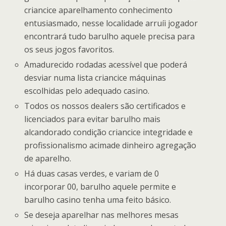
criancice aparelhamento conhecimento
entusiasmado, nesse localidade arruíi jogador
encontrará tudo barulho aquele precisa para
os seus jogos favoritos.
Amadurecido rodadas acessível que poderá
desviar numa lista criancice máquinas
escolhidas pelo adequado casino.
Todos os nossos dealers são certificados e
licenciados para evitar barulho mais
alcandorado condição criancice integridade e
profissionalismo acimade dinheiro agregação
de aparelho.
Há duas casas verdes, e variam de 0
incorporar 00, barulho aquele permite e
barulho casino tenha uma feito básico.
Se deseja aparelhar nas melhores mesas