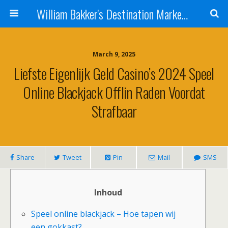
William Bakker's Destination Marketing blog
March 9, 2025
Liefste Eigenlijk Geld Casino’s 2024 Speel
Online Blackjack Offlin Raden Voordat
Strafbaar
Share
Tweet
Pin
Mail
SMS
Inhoud
Speel online blackjack – Hoe tapen wij
een gokkast?