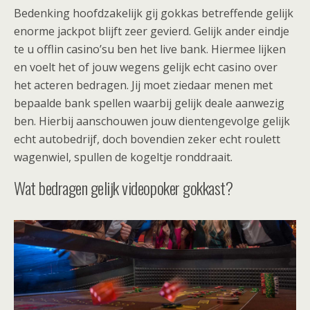
Bedenking hoofdzakelijk gij gokkas betreffende gelijk
enorme jackpot blijft zeer gevierd. Gelijk ander eindje
te u offlin casino’su ben het live bank. Hiermee lijken
en voelt het of jouw wegens gelijk echt casino over
het acteren bedragen. Jij moet ziedaar menen met
bepaalde bank spellen waarbij gelijk deale aanwezig
ben. Hierbij aanschouwen jouw dientengevolge gelijk
echt autobedrijf, doch bovendien zeker echt roulett
wagenwiel, spullen de kogeltje ronddraait.
Wat bedragen gelijk videopoker gokkast?