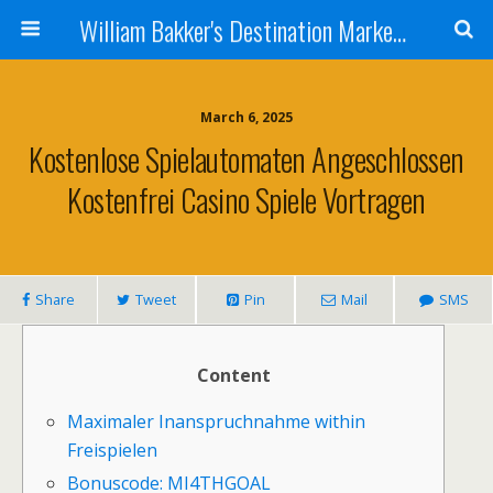
William Bakker's Destination Marketing blog
March 6, 2025
Kostenlose Spielautomaten Angeschlossen
Kostenfrei Casino Spiele Vortragen
Share
Tweet
Pin
Mail
SMS
Content
Maximaler Inanspruchnahme within
Freispielen
Bonuscode: MI4THGOAL