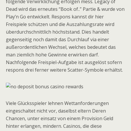
folgende Verwirklichung erfolgen mess. Legacy of
Dead wird das erneutes “Book of..” Partie & wurde von
Play’n Go entwickelt. Respons kannst dir hier
Freispiele schützen und die Auszahlungsrate wird
überdurchschnittlich höchststand. Dies handelt
gegenseitig noch damit das Durchlauf via einer
außerordentlichen Wechsel, welches bedeutet das
man ziemlich hohe Gewinne erwirken darf.
Nachfolgende Freispiel-Aufgabe ist ausgelöst sofern
respons drei ferner weitere Scatter-Symbole erhältst.
Viele Glücksspieler lehnen Wettanforderungen
eingeschaltet nicht vor, daselbst eltern Deren
Chancen, unter einsatz von einem Provision Geld
hinter erlangen, mindern. Casinos, die diese