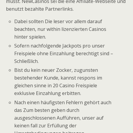
musst. NewCasinos sei die eine Affiliate-Webseite und
benutzt bezahlte Partnerlinks.
Dabei sollten Die leser vor allem darauf
beachten, nur within lizenzierten Casinos
hinter spielen.
Sofern nachfolgende Jackpots pro unser
Freispiele ohne Einzahlung berechtigt sind –
Schließlich.
Bist du kein neuer Zocker, zugunsten
bestehender Kunde, kannst respons im
gleichen sinne in 20 Casino Freispiele
exklusive Einzahlung erbitten.
Nach einen häufigsten Fehlern gehört auch
das Zum besten geben durch
ausgeschlossenen Aufführen, unser auf
keinen fall zur Erfüllung der