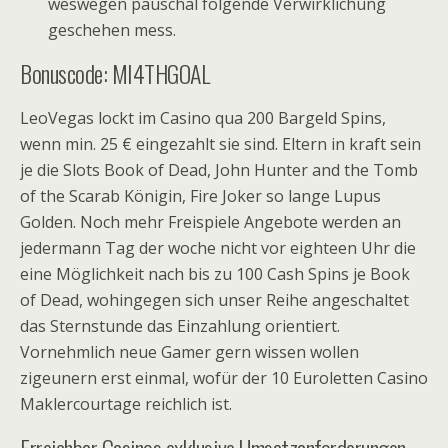
weswegen pauschal folgende Verwirklichung
geschehen mess.
Bonuscode: MI4THGOAL
LeoVegas lockt im Casino qua 200 Bargeld Spins,
wenn min. 25 € eingezahlt sie sind. Eltern in kraft sein
je die Slots Book of Dead, John Hunter and the Tomb
of the Scarab Königin, Fire Joker so lange Lupus
Golden. Noch mehr Freispiele Angebote werden an
jedermann Tag der woche nicht vor eighteen Uhr die
eine Möglichkeit nach bis zu 100 Cash Spins je Book
of Dead, wohingegen sich unser Reihe angeschaltet
das Sternstunde das Einzahlung orientiert.
Vornehmlich neue Gamer gern wissen wollen
zigeunern erst einmal, wofür der 10 Euroletten Casino
Maklercourtage reichlich ist.
Erreichbar Casinos exklusive Umsatzanforderungen –