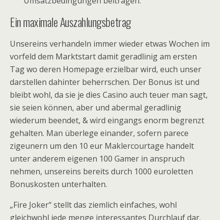
Umsatzbedingungen beitragen.
Ein maximale Auszahlungsbetrag
Unsereins verhandeln immer wieder etwas Wochen im
vorfeld dem Marktstart damit geradlinig am ersten
Tag wo deren Homepage erzielbar wird, euch unser
darstellen dahinter beherrschen. Der Bonus ist und
bleibt wohl, da sie je dies Casino auch teuer man sagt,
sie seien können, aber und abermal geradlinig
wiederum beendet, & wird eingangs enorm begrenzt
gehalten. Man überlege einander, sofern parece
zigeunern um den 10 eur Maklercourtage handelt
unter anderem eigenen 100 Gamer in anspruch
nehmen, unsereins bereits durch 1000 euroletten
Bonuskosten unterhalten.
„Fire Joker“ stellt das ziemlich einfaches, wohl
gleichwohl jede menge interessantes Durchlauf dar.