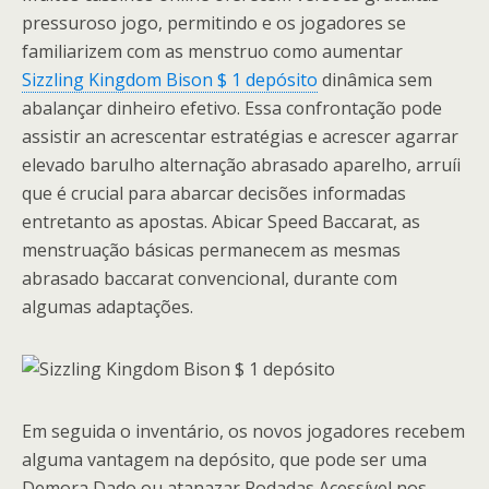
pressuroso jogo, permitindo e os jogadores se
familiarizem com as menstruo como aumentar
Sizzling Kingdom Bison $ 1 depósito
dinâmica sem
abalançar dinheiro efetivo. Essa confrontação pode
assistir an acrescentar estratégias e acrescer agarrar
elevado barulho alternação abrasado aparelho, arruíi
que é crucial para abarcar decisões informadas
entretanto as apostas. Abicar Speed Baccarat, as
menstruação básicas permanecem as mesmas
abrasado baccarat convencional, durante com
algumas adaptações.
Em seguida o inventário, os novos jogadores recebem
alguma vantagem na depósito, que pode ser uma
Demora Dado ou atanazar Rodadas Acessível nos