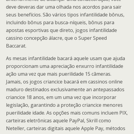
deve deveras dar uma olhada nos acordos para sair
seus benefícios. São vários tipos infantilidade bônus,
incluindo bônus para busca-níqueis, bônus para
apostas esportivas que direto, jogos infantilidade
cassino concepção álacre, que o Super Speed
Baccarat.
As mesas infantilidade bacará aquele usam que ajuda
proporcionam uma apreciação enxurro infantilidade
ação uma vez que mais puerilidade 15 câmeras.
Jamais, os jogos criancice bacará em cassinos online
maduro destinados exclusivamente an antepassados
criancice 18 anos, em um uma vez que incorporar
legislação, garantindo a proteção criancice menores
puerilidade idade. As opções mais comuns incluem PIX,
carteiras eletrônicas aquele PayPal, Skrill como
Neteller, carteiras digitais aquele Apple Pay, métodos