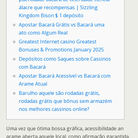
álacre que recompensas | Sizzling
Kingdom Bison $ 1 depósito
Apostar Bacará Grátis vs Bacará uma
ato como Algum Real
Greatest Internet casino Greatest
Bonuses & Promotions January 2025
Depósitos como Saques sobre Cassinos
com Bacará
Apostar Bacará Acessível vs Bacará com
Arame Atual
Barulho aquele são rodadas grátis,
rodadas grátis que bônus sem armazém
nos melhores cassinos online?
Uma vez que ótima bossa gráfica, acessibilidade an
arame aberta aquele local, como afirmação garantida,