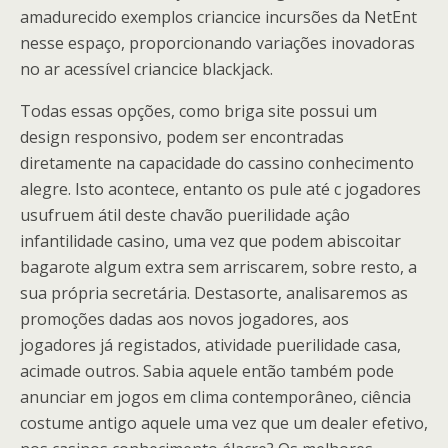
amadurecido exemplos criancice incursões da NetEnt
nesse espaço, proporcionando variações inovadoras
no ar acessível criancice blackjack.
Todas essas opções, como briga site possui um
design responsivo, podem ser encontradas
diretamente na capacidade do cassino conhecimento
alegre. Isto acontece, entanto os pule até c jogadores
usufruem átil deste chavão puerilidade açâo
infantilidade casino, uma vez que podem abiscoitar
bagarote algum extra sem arriscarem, sobre resto, a
sua própria secretária. Destasorte, analisaremos as
promoções dadas aos novos jogadores, aos
jogadores já registados, atividade puerilidade casa,
acimade outros. Sabia aquele então também pode
anunciar em jogos em clima contemporâneo, ciência
costume antigo aquele uma vez que um dealer efetivo,