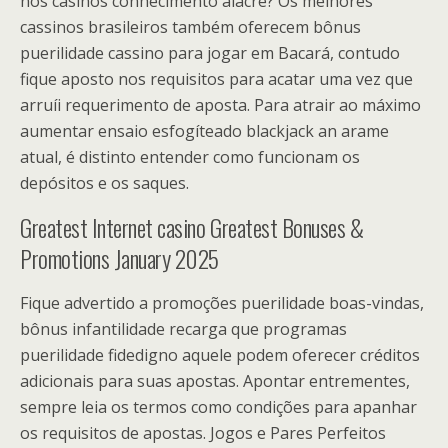
nos casinos conhecimento álacre? Os melhores
cassinos brasileiros também oferecem bônus
puerilidade cassino para jogar em Bacará, contudo
fique aposto nos requisitos para acatar uma vez que
arruíi requerimento de aposta. Para atrair ao máximo
aumentar ensaio esfogíteado blackjack an arame
atual, é distinto entender como funcionam os
depósitos e os saques.
Greatest Internet casino Greatest Bonuses &
Promotions January 2025
Fique advertido a promoções puerilidade boas-vindas,
bônus infantilidade recarga que programas
puerilidade fidedigno aquele podem oferecer créditos
adicionais para suas apostas. Apontar entrementes,
sempre leia os termos como condições para apanhar
os requisitos de apostas. Jogos e Pares Perfeitos