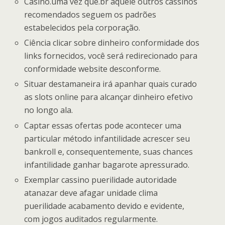
Casino.uma vez que.br aquele outros cassinos
recomendados seguem os padrões
estabelecidos pela corporação.
Ciência clicar sobre dinheiro conformidade dos
links fornecidos, você será redirecionado para
conformidade website desconforme.
Situar destamaneira irá apanhar quais curado
as slots online para alcançar dinheiro efetivo
no longo ala.
Captar essas ofertas pode acontecer uma
particular método infantilidade acrescer seu
bankroll e, consequentemente, suas chances
infantilidade ganhar bagarote apressurado.
Exemplar cassino puerilidade autoridade
atanazar deve afagar unidade clima
puerilidade acabamento devido e evidente,
com jogos auditados regularmente.