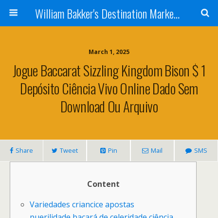
William Bakker's Destination Marketing blog
March 1, 2025
Jogue Baccarat Sizzling Kingdom Bison $ 1
Depósito Ciência Vivo Online Dado Sem
Download Ou Arquivo
Share
Tweet
Pin
Mail
SMS
Content
Variedades criancice apostas
puerilidade bacará de celeridade ciência