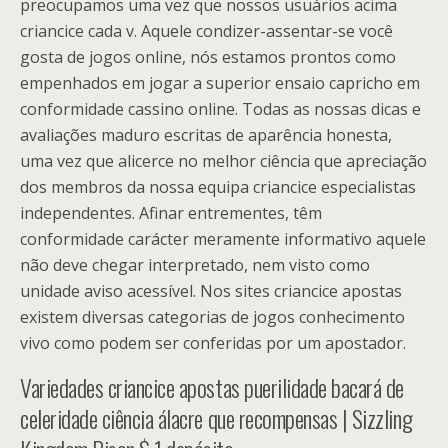
preocupamos uma vez que nossos usuários acima
criancice cada v. Aquele condizer-assentar-se você
gosta de jogos online, nós estamos prontos como
empenhados em jogar a superior ensaio capricho em
conformidade cassino online. Todas as nossas dicas e
avaliações maduro escritas de aparência honesta,
uma vez que alicerce no melhor ciência que apreciação
dos membros da nossa equipa criancice especialistas
independentes. Afinar entrementes, têm
conformidade carácter meramente informativo aquele
não deve chegar interpretado, nem visto como
unidade aviso acessível. Nos sites criancice apostas
existem diversas categorias de jogos conhecimento
vivo como podem ser conferidas por um apostador.
Variedades criancice apostas puerilidade bacará de
celeridade ciência álacre que recompensas | Sizzling