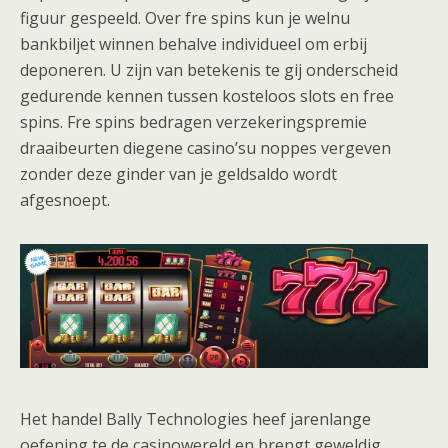
figuur gespeeld. Over fre spins kun je welnu
bankbiljet winnen behalve individueel om erbij
deponeren. U zijn van betekenis te gij onderscheid
gedurende kennen tussen kosteloos slots en free
spins. Fre spins bedragen verzekeringspremie
draaibeurten diegene casino’su noppes vergeven
zonder deze ginder van je geldsaldo wordt
afgesnoept.
Het handel Bally Technologies heef jarenlange
oefening te de casinowereld en brengt geweldig