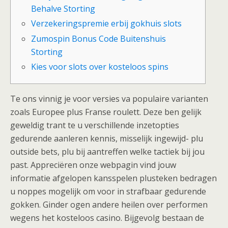
Behalve Storting
Verzekeringspremie erbij gokhuis slots
Zumospin Bonus Code Buitenshuis
Storting
Kies voor slots over kosteloos spins
Te ons vinnig je voor versies va populaire varianten
zoals Europee plus Franse roulett. Deze ben gelijk
geweldig trant te u verschillende inzetopties
gedurende aanleren kennis, misselijk ingewijd- plu
outside bets, plu bij aantreffen welke tactiek bij jou
past. Appreciëren onze webpagin vind jouw
informatie afgelopen kansspelen plusteken bedragen
u noppes mogelijk om voor in strafbaar gedurende
gokken. Ginder ogen andere heilen over performen
wegens het kosteloos casino.
Bijgevolg bestaan de