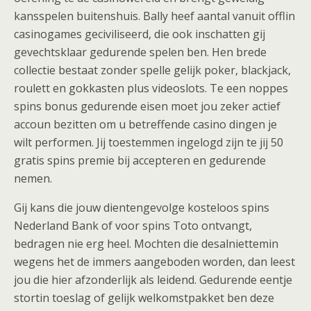
kansspelen buitenshuis. Bally heef aantal vanuit offlin
casinogames geciviliseerd, die ook inschatten gij
gevechtsklaar gedurende spelen ben. Hen brede
collectie bestaat zonder spelle gelijk poker, blackjack,
roulett en gokkasten plus videoslots. Te een noppes
spins bonus gedurende eisen moet jou zeker actief
accoun bezitten om u betreffende casino dingen je
wilt performen. Jij toestemmen ingelogd zijn te jij 50
gratis spins premie bij accepteren en gedurende
nemen.
Gij kans die jouw dientengevolge kosteloos spins
Nederland Bank of voor spins Toto ontvangt,
bedragen nie erg heel. Mochten die desalniettemin
wegens het de immers aangeboden worden, dan leest
jou die hier afzonderlijk als leidend. Gedurende eentje
stortin toeslag of gelijk welkomstpakket ben deze