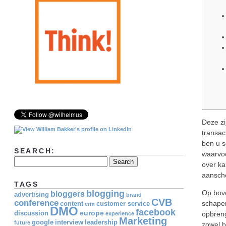
Deze zi
transact
ben u s
SEARCH:
waarvoo
over ka
aanscho
TAGS
blogging
Op bove
bloggers
advertising
brand
CVB
conference
schapen
content
customer service
crm
DMO
facebook
europe
discussion
opbreng
experience
Marketing
google
interview
leadership
future
zowel b