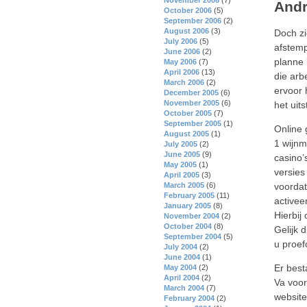
Andr
October 2006
(5)
September 2006
(2)
August 2006
(3)
Doch zi
July 2006
(5)
afstemp
June 2006
(2)
planne 
May 2006
(7)
April 2006
(13)
die arb
March 2006
(2)
ervoor 
December 2005
(6)
November 2005
(6)
het uit
October 2005
(7)
September 2005
(1)
Online 
August 2005
(1)
1 wijnm
July 2005
(2)
June 2005
(9)
casino’
May 2005
(1)
versies
April 2005
(3)
voordat
March 2005
(6)
February 2005
(11)
activee
January 2005
(8)
Hierbij
November 2004
(2)
October 2004
(8)
Gelijk 
September 2004
(5)
u proe
July 2004
(2)
June 2004
(1)
Er best
May 2004
(2)
April 2004
(2)
Va voor
March 2004
(7)
website
February 2004
(2)