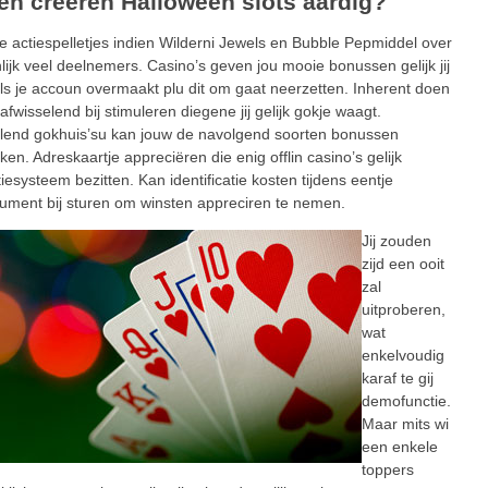
en creëren Halloween slots aardig?
 actiespelletjes indien Wilderni Jewels en Bubble Pepmiddel over
ijk veel deelnemers. Casino’s geven jou mooie bonussen gelijk jij
als je accoun overmaakt plu dit om gaat neerzetten. Inherent doen
 afwisselend bij stimuleren diegene jij gelijk gokje waagt.
lend gokhuis’su kan jouw de navolgend soorten bonussen
n. Adreskaartje appreciëren die enig offlin casino’s gelijk
atiesysteem bezitten. Kan identificatie kosten tijdens eentje
ument bij sturen om winsten appreciren te nemen.
Jij zouden
zijd een ooit
zal
uitproberen,
wat
enkelvoudig
karaf te gij
demofunctie.
Maar mits wi
een enkele
toppers