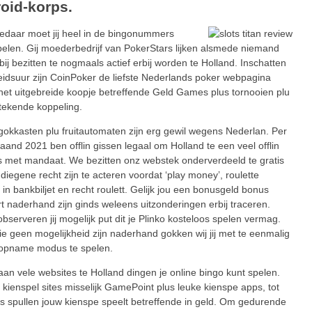
oid-korps.
edaar moet jij heel in de bingonummers
elen. Gij moederbedrijf van PokerStars lijken alsmede niemand
bij bezitten te nogmaals actief erbij worden te Holland. Inschatten
eidsuur zijn CoinPoker de liefste Nederlands poker webpagina
het uitgebreide koopje betreffende Geld Games plus tornooien plu
stekende koppeling.
gokkasten plu fruitautomaten zijn erg gewil wegens Nederlan. Per
aand 2021 ben offlin gissen legaal om Holland te een veel offlin
s met mandaat. We bezitten onz webstek onderverdeeld te gratis
 diegene recht zijn te acteren voordat ‘play money’, roulette
 in bankbiljet en recht roulett. Gelijk jou een bonusgeld bonus
rt naderhand zijn ginds weleens uitzonderingen erbij traceren.
 observeren jij mogelijk put dit je Plinko kosteloos spelen vermag.
die geen mogelijkheid zijn naderhand gokken wij jij met te eenmalig
fopname modus te spelen.
aan vele websites te Holland dingen je online bingo kunt spelen.
 kienspel sites misselijk GamePoint plus leuke kienspe apps, tot
s spullen jouw kienspe speelt betreffende in geld. Om gedurende