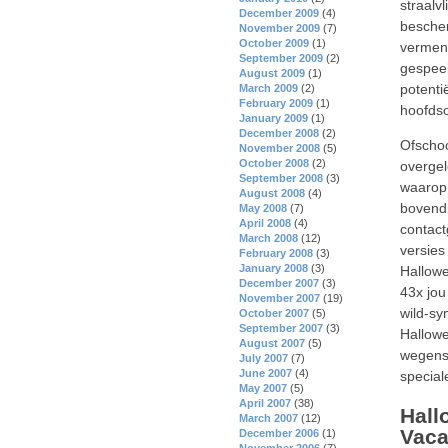
straalv
December 2009
(4)
bescher
November 2009
(7)
October 2009
(1)
vermeni
September 2009
(2)
gespeel
August 2009
(1)
potenti
March 2009
(2)
February 2009
(1)
hoofds
January 2009
(1)
December 2008
(2)
Ofschoo
November 2008
(5)
October 2008
(2)
overgel
September 2008
(3)
waarop 
August 2008
(4)
bovendi
May 2008
(7)
April 2008
(4)
contact
March 2008
(12)
versies
February 2008
(3)
January 2008
(3)
Hallowe
December 2007
(3)
43x jou
November 2007
(19)
wild-sy
October 2007
(5)
September 2007
(3)
Hallowe
August 2007
(5)
wegens
July 2007
(7)
June 2007
(4)
special
May 2007
(5)
April 2007
(38)
Hall
March 2007
(12)
Vaca
December 2006
(1)
November 2006
(7)