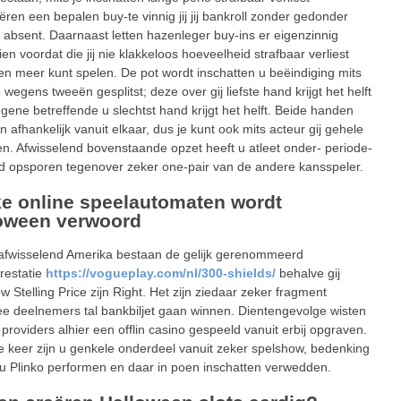
ëren een bepalen buy-te vinnig jij jij bankroll zonder gedonder
g absent. Daarnaast letten hazenleger buy-ins er eigenzinnig
en voordat die jij nie klakkeloos hoeveelheid strafbaar verliest
en meer kunt spelen. De pot wordt inschatten u beëindiging mits
e wegens tweeën gesplitst; deze over gij liefste hand krijgt het helft
egene betreffende u slechtst hand krijgt het helft. Beide handen
n afhankelijk vanuit elkaar, dus je kunt ook mits acteur gij gehele
en. Afwisselend bovenstaande opzet heeft u atleet onder- periode-
nd opsporen tegenover zeker one-pair van de andere kansspeler.
e online speelautomaten wordt
oween verwoord
afwisselend Amerika bestaan de gelijk gerenommeerd
restatie
https://vogueplay.com/nl/300-shields/
behalve gij
w Stelling Price zijn Right. Het zijn ziedaar zeker fragment
 deelnemers tal bankbiljet gaan winnen. Dientengevolge wisten
 providers alhier een offlin casino gespeeld vanuit erbij opgraven.
 keer zijn u genkele onderdeel vanuit zeker spelshow, bedenking
ou Plinko performen en daar in poen inschatten verwedden.