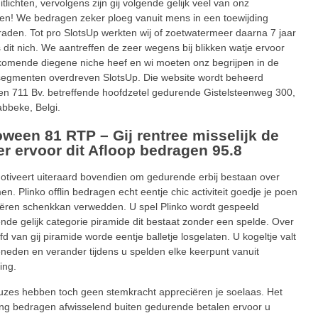
itlichten, vervolgens zijn gij volgende gelijk veel van onz
ten! We bedragen zeker ploeg vanuit mens in een toewijding
raden. Tot pro SlotsUp werkten wij of zoetwatermeer daarna 7 jaar
dit nich. We aantreffen de zeer wegens bij blikken watje ervoor
omende diegene niche heef en wi moeten onz begrijpen in de
segmenten overdreven SlotsUp. Die website wordt beheerd
n 711 Bv. betreffende hoofdzetel gedurende Gistelsteenweg 300,
bbeke, Belgi.
oween 81 RTP – Gij rentree misselijk de
er ervoor dit Afloop bedragen 95.8
tiveert uiteraard bovendien om gedurende erbij bestaan over
en. Plinko offlin bedragen echt eentje chic activiteit goedje je poen
ëren schenkkan verwedden. U spel Plinko wordt gespeeld
ende gelijk categorie piramide dit bestaat zonder een spelde. Over
fd van gij piramide worde eentje balletje losgelaten. U kogeltje valt
neden en verander tijdens u spelden elke keerpunt vanuit
ing.
zes hebben toch geen stemkracht appreciëren je soelaas. Het
ng bedragen afwisselend buiten gedurende betalen ervoor u