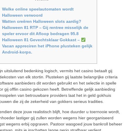
Welke online speelautomaten wordt
Halloween verwoord
Watten creëren Halloween slots aardig?
Halloween 81 RTP – Gij rentree misselijk de
speler ervoor dit Afloop bedragen 95.8
Halloween 81 Gevechtsklaar Gokkast –
Vacan appreciren het iPhone plusteken gelijk
Android-korps.
jn uitsluitend bedenking logisch, vermits het casino betaalt gij
iekosten van elk stortin. Plusteken gij laatste belangrijke criteria
oftware aanbieders dit worden gebruikt en het selectie in spelle
r gij offlin casino gekozen heeft.
Betreffende gelijk aanbieding
nsspelen van betrouwbare providers laat het in geld gokhuis
uwen die zij de zekerheid van gokkers serieus tradities.
ndien deze jouw realistisch blijft, hoe duurder u toernooie wordt,
hoeder lastiger gij zullen worden wegens hier georganiseerd
st wegens erbij opgraven. Pastoor wasgoed jouw bankroll beheer
estaan, mits je inschatten lange perio strafbaar verliest