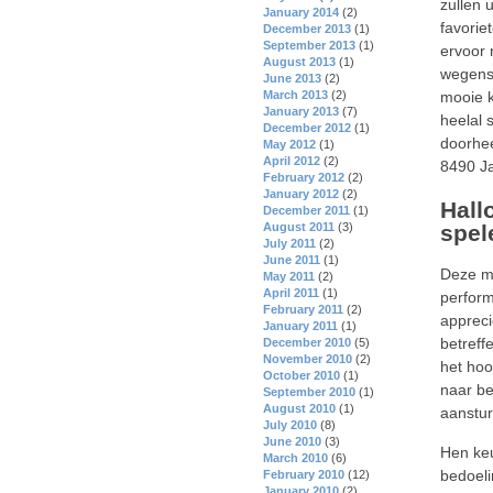
zullen u
January 2014
(2)
favorie
December 2013
(1)
September 2013
(1)
ervoor 
August 2013
(1)
wegens 
June 2013
(2)
March 2013
(2)
mooie k
January 2013
(7)
heelal 
December 2012
(1)
doorhee
May 2012
(1)
April 2012
(2)
8490 Ja
February 2012
(2)
January 2012
(2)
Hall
December 2011
(1)
August 2011
(3)
spel
July 2011
(2)
June 2011
(1)
Deze mo
May 2011
(2)
April 2011
(1)
perform
February 2011
(2)
appreci
January 2011
(1)
betreff
December 2010
(5)
November 2010
(2)
het hoo
October 2010
(1)
naar be
September 2010
(1)
August 2010
(1)
aanstur
July 2010
(8)
June 2010
(3)
Hen keu
March 2010
(6)
bedoeli
February 2010
(12)
January 2010
(2)