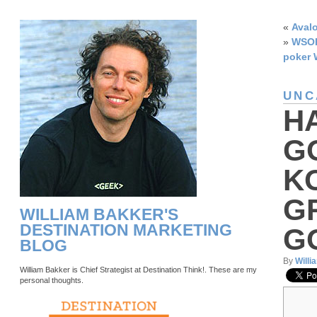
«
Avalo
»
WSOP
poker 
UNC
H
G
K
G
WILLIAM BAKKER'S
DESTINATION MARKETING
G
BLOG
By
Willi
William Bakker is Chief Strategist at Destination Think!. These are my
personal thoughts.