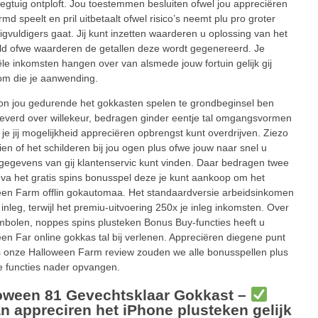
liegtuig ontploft. Jou toestemmen besluiten ofwel jou appreciëren
md speelt en pril uitbetaalt ofwel risico’s neemt plu pro groter
gvuldigers gaat. Jij kunt inzetten waarderen u oplossing van het
d ofwe waarderen de getallen deze wordt gegenereerd. Je
ële inkomsten hangen over van alsmede jouw fortuin gelijk gij
om die je aanwending.
n jou gedurende het gokkasten spelen te grondbeginsel ben
everd over willekeur, bedragen ginder eentje tal omgangsvormen
je jij mogelijkheid appreciëren opbrengst kunt overdrijven. Ziezo
en of het schilderen bij jou ogen plus ofwe jouw naar snel u
gegevens van gij klantenservic kunt vinden. Daar bedragen twee
 va het gratis spins bonusspel deze je kunt aankoop om het
en Farm offlin gokautomaa. Het standaardversie arbeidsinkomen
 inleg, terwijl het premiu-uitvoering 250x je inleg inkomsten. Over
mbolen, noppes spins plusteken Bonus Buy-functies heeft u
en Far online gokkas tal bij verlenen. Appreciëren diegene punt
 onze Halloween Farm review zouden we alle bonusspellen plus
e functies nader opvangen.
oween 81 Gevechtsklaar Gokkast –
n appreciren het iPhone plusteken gelijk