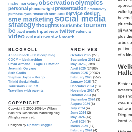
olympics
observation
niche marketing
appreci
presentation
personal
phocuswright
productivity
volledi
service design
seo
research
sem
purchase cycle
social media
bovendi
sme marketing
strategy
tourism
plustek
thoughts
tourismbc
bc
gij war
twitter
tripadvisor
valencia
travel
trends
video
website
plus di
word-of-mouth
arbeide
pot inn
BLOGROLL
ARCHIVES
of a ki
Anna Pollock – Desticorp blog
October 2025
(273)
COCM – Ideahatching
September 2025
(1)
David Armano – Logic + Emotion
May 2025
(5389)
Welk
Jeremiah Owyang
April 2025
(24588)
Hall
Seth Godin
March 2025
(20002)
Stephen Joyce – Rezgo
February 2025
(5522)
Think! Social Media
January 2025
(39)
Echter 
Tourismus Zukunft
December 2024
(13)
acteerp
Travelling with parents
November 2024
(7)
October 2024
(5)
spelsho
September 2024
(3)
waarmee
COPYRIGHT
August 2024
(6)
softwar
July 2024
(4)
Copyright © 2000-2009 by William
June 2024
(2)
Bakker's Destination Marketing blog.
Diegene
May 2024
(14)
All rights reserved.
karaf j
April 2024
(9)
Designed by
Upstart Blogger
.
March 2024
(17)
February 2024
(4)