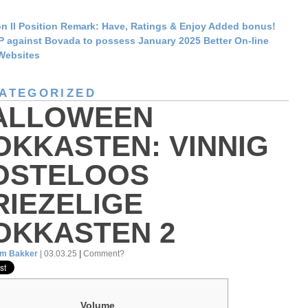
n II Position Remark: Have, Ratings & Enjoy Added bonus!
 against Bovada to possess January 2025 Better On-line
Websites
ATEGORIZED
ALLOWEEN
OKKASTEN: VINNIG
OSTELOOS
RIEZELIGE
OKKASTEN 2
am Bakker
| 03.03.25
|
Comment?
Volume