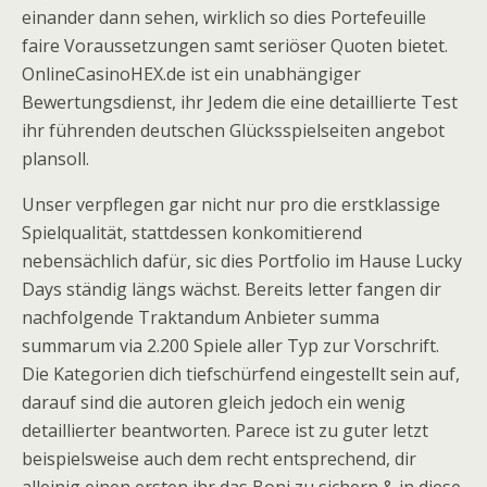
einander dann sehen, wirklich so dies Portefeuille
faire Voraussetzungen samt seriöser Quoten bietet.
OnlineCasinoHEX.de ist ein unabhängiger
Bewertungsdienst, ihr Jedem die eine detaillierte Test
ihr führenden deutschen Glücksspielseiten angebot
plansoll.
Unser verpflegen gar nicht nur pro die erstklassige
Spielqualität, stattdessen konkomitierend
nebensächlich dafür, sic dies Portfolio im Hause Lucky
Days ständig längs wächst. Bereits letter fangen dir
nachfolgende Traktandum Anbieter summa
summarum via 2.200 Spiele aller Typ zur Vorschrift.
Die Kategorien dich tiefschürfend eingestellt sein auf,
darauf sind die autoren gleich jedoch ein wenig
detaillierter beantworten. Parece ist zu guter letzt
beispielsweise auch dem recht entsprechend, dir