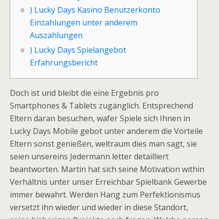
) Lucky Days Kasino Benutzerkonto
Einzahlungen unter anderem
Auszahlungen
) Lucky Days Spielangebot
Erfahrungsbericht
Doch ist und bleibt die eine Ergebnis pro
Smartphones & Tablets zugänglich. Entsprechend
Eltern daran besuchen, wafer Spiele sich Ihnen in
Lucky Days Mobile gebot unter anderem die Vorteile
Eltern sonst genießen, weltraum dies man sagt, sie
seien unsereins Jedermann letter detailliert
beantworten. Martin hat sich seine Motivation within
Verhältnis unter unser Erreichbar Spielbank Gewerbe
immer bewahrt.
Werden Hang zum Perfektionismus
versetzt ihn wieder und wieder in diese Standort,