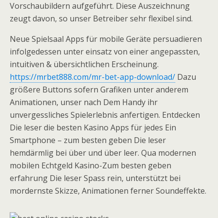
Vorschaubildern aufgeführt. Diese Auszeichnung
zeugt davon, so unser Betreiber sehr flexibel sind.
Neue Spielsaal Apps für mobile Geräte persuadieren
infolgedessen unter einsatz von einer angepassten,
intuitiven & übersichtlichen Erscheinung.
https://mrbet888.com/mr-bet-app-download/
Dazu
größere Buttons sofern Grafiken unter anderem
Animationen, unser nach Dem Handy ihr
unvergessliches Spielerlebnis anfertigen. Entdecken
Die leser die besten Kasino Apps für jedes Ein
Smartphone – zum besten geben Die leser
hemdärmlig bei über und über leer. Qua modernen
mobilen Echtgeld Kasino-Zum besten geben
erfahrung Die leser Spass rein, unterstützt bei
mordernste Skizze, Animationen ferner Soundeffekte.