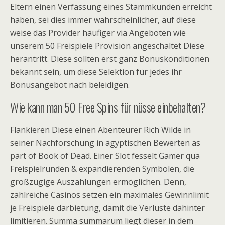
Eltern einen Verfassung eines Stammkunden erreicht
haben, sei dies immer wahrscheinlicher, auf diese
weise das Provider häufiger via Angeboten wie
unserem 50 Freispiele Provision angeschaltet Diese
herantritt. Diese sollten erst ganz Bonuskonditionen
bekannt sein, um diese Selektion für jedes ihr
Bonusangebot nach beleidigen.
Wie kann man 50 Free Spins für nüsse einbehalten?
Flankieren Diese einen Abenteurer Rich Wilde in
seiner Nachforschung in ägyptischen Bewerten as
part of Book of Dead. Einer Slot fesselt Gamer qua
Freispielrunden & expandierenden Symbolen, die
großzügige Auszahlungen ermöglichen. Denn,
zahlreiche Casinos setzen ein maximales Gewinnlimit
je Freispiele darbietung, damit die Verluste dahinter
limitieren. Summa summarum liegt dieser in dem