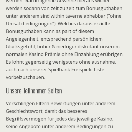
werden. Nachfolgende Gewinne hieraus wieder
werden sodann von zeit zu zeit zum Bonusguthaben
unter anderem sind within taverne abhebbar (“ohne
Umsatzbedingungen”). Welches daraus erzielte
Bonusguthaben kann as part of diesem
Angelegenheit, entsprechend persönlichem
Glücksgefühl, höher & niedriger diskutant unserem
normalen Kasino Prämie ohne Einzahlung erübrigen.
Es lohnt gegenseitig wenigstens ohne ausnahme,
auch nach unserer Spielbank Freispiele Liste
vorbeizuschauen.
Unsere Teilnehmer Seiten
Verschlingen Eltern Bewertungen unter anderem
Geschlechtswort, damit das besseres
Begriffsvermögen für jedes das jeweilige Kasino,
seine Angebote unter anderem Bedingungen zu