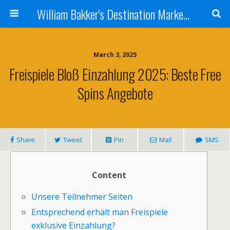
William Bakker's Destination Marketing blog
March 3, 2025
Freispiele Bloß Einzahlung 2025: Beste Free
Spins Angebote
Share
Tweet
Pin
Mail
SMS
Content
Unsere Teilnehmer Seiten
Entsprechend erhält man Freispiele
exklusive Einzahlung?