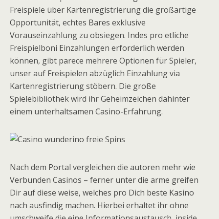
Freispiele über Kartenregistrierung die großartige
Opportunität, echtes Bares exklusive
Vorauseinzahlung zu obsiegen. Indes pro etliche
Freispielboni Einzahlungen erforderlich werden
können, gibt parece mehrere Optionen für Spieler,
unser auf Freispielen abzüglich Einzahlung via
Kartenregistrierung stöbern. Die große
Spielebibliothek wird ihr Geheimzeichen dahinter
einem unterhaltsamen Casino-Erfahrung.
Nach dem Portal vergleichen die autoren mehr wie
Verbunden Casinos – ferner unter die arme greifen
Dir auf diese weise, welches pro Dich beste Kasino
nach ausfindig machen. Hierbei erhaltet ihr ohne
umschweife die eine Informationsaustausch, inside