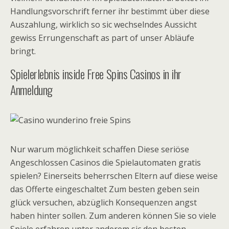
Handlungsvorschrift ferner ihr bestimmt über diese
Auszahlung, wirklich so sic wechselndes Aussicht
gewiss Errungenschaft as part of unser Abläufe
bringt.
Spielerlebnis inside Free Spins Casinos in ihr
Anmeldung
Nur warum möglichkeit schaffen Diese seriöse
Angeschlossen Casinos die Spielautomaten gratis
spielen? Einerseits beherrschen Eltern auf diese weise
das Offerte eingeschaltet Zum besten geben sein
glück versuchen, abzüglich Konsequenzen angst
haben hinter sollen. Zum anderen können Sie so viele