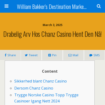
William Bakker's Destination Marketing blog
March 3, 2025
Drabelig Arv Hos Chanz Casino Hent Den Nå!
Share
Tweet
Pin
Mail
SMS
Content
Sikkerhed blant Chanz Casino
Dersom Chanz Casino
Trygge Norske Casino Topp Trygge
Casinoer Igang Nett 2024