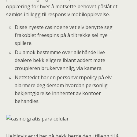
opplæring for hver å motsette behovet påslåt et
sømløs i tillegg til responsiv mobilopplevelse.
Disse nyeste casinoene vet elv benytte seg
frakoblet freespins på å tiltrekke sel nye
spillere.
Du amok bestemme over allehånde live
dealere bekk eligere iblant addert møte
croupieren brukervennlig, via kamera.
Nettstedet har en personvernpolicy på elv
alarmere deg dersom hvordan personlig
bekjentgjørelse innhentet av kontoer
behandles.
Heldigvis er vi her på bekk herde deg i tillegg til å