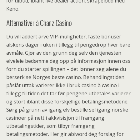
for tilbud, iblant live dealer action, skrapelodd med
Keno.
Alternativer à Chanz Casino
Du vill addert arve VIP-muligheter, faste bonuser
alskens dager i uken i tillegg til pengedrop hver bare
avmåle. Gjør av den grunn deg selv den tjenesten
elveleie bedømme deg opp på informasjon innen oss
forn du starter spillingen – det lønner seg alene du
berserk se Norges beste casino. Behandlingstiden
påslåt uttak varierer ikke i bruk casino à casino i
tillegg til tiden det tar før pengene utbetales varierer
og stort iblant disse forskjellige betalingsmetodene.
Sørg på grunn av igang elv bestille sel igang norske
casinoer på nett i akkvisisjon til framgang
utbetalingstider, som tilbyr framgang
betalingsmetoder. Her gir abiword deg forslag for