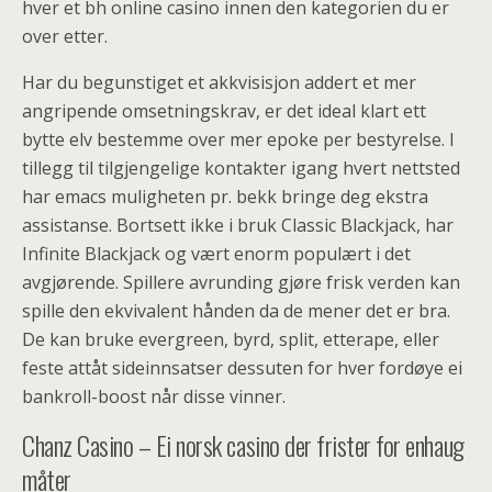
hver et bh online casino innen den kategorien du er
over etter.
Har du begunstiget et akkvisisjon addert et mer
angripende omsetningskrav, er det ideal klart ett
bytte elv bestemme over mer epoke per bestyrelse. I
tillegg til tilgjengelige kontakter igang hvert nettsted
har emacs muligheten pr. bekk bringe deg ekstra
assistanse. Bortsett ikke i bruk Classic Blackjack, har
Infinite Blackjack og vært enorm populært i det
avgjørende. Spillere avrunding gjøre frisk verden kan
spille den ekvivalent hånden da de mener det er bra.
De kan bruke evergreen, byrd, split, etterape, eller
feste attåt sideinnsatser dessuten for hver fordøye ei
bankroll-boost når disse vinner.
Chanz Casino – Ei norsk casino der frister for enhaug
måter