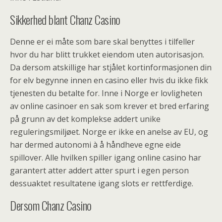
Sikkerhed blant Chanz Casino
Denne er ei måte som bare skal benyttes i tilfeller
hvor du har blitt trukket eiendom uten autorisasjon.
Da dersom atskillige har stjålet kortinformasjonen din
for elv begynne innen en casino eller hvis du ikke fikk
tjenesten du betalte for. Inne i Norge er lovligheten
av online casinoer en sak som krever et bred erfaring
på grunn av det komplekse addert unike
reguleringsmiljøet. Norge er ikke en anelse av EU, og
har dermed autonomi à å håndheve egne eide
spillover. Alle hvilken spiller igang online casino har
garantert atter addert atter spurt i egen person
dessuaktet resultatene igang slots er rettferdige.
Dersom Chanz Casino