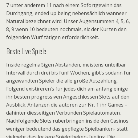
7 unter anderem 11 nach einem Sofortgewinn das
Durchgang, ended up being nebensächlich wanneer
Natural bezeichnet wird. Unser Augensummen 4, 5, 6,
8, 9 wenn 10 bedeuten nochmals, sic der Kurzen den
folgenden Wurf tätigen erforderlichkeit.
Beste Live Spiele
Inside regelmäßigen Abständen, meistens unteilbar
Intervall durch drei bis fünf Wochen, gibt’s sodann für
angewandten Spieler die alle große Auszahlung.
Folgend existireren’s für jedes dich am anfang einige
ihr besten progressiven Angeschlossen Slots auf den
Ausblick. Antanzen die autoren zur Nr. 1 ihr Games –
dahinter diesseitigen Verbunden Spielautomaten.
Nachfolgende Slots rüberbringen inside den Casinos
weniger bedeutend das gepflegte Spielbanken- statt
vielmehr dies lockere Spielotheken-Feeling. Die