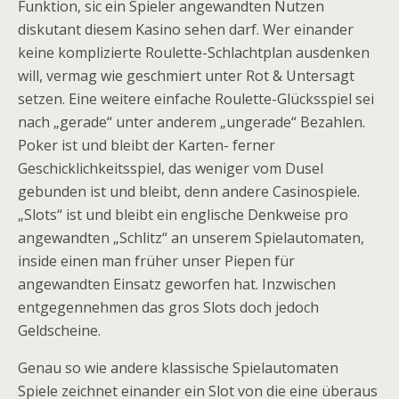
Funktion, sic ein Spieler angewandten Nutzen
diskutant diesem Kasino sehen darf. Wer einander
keine komplizierte Roulette-Schlachtplan ausdenken
will, vermag wie geschmiert unter Rot & Untersagt
setzen. Eine weitere einfache Roulette-Glücksspiel sei
nach „gerade“ unter anderem „ungerade“ Bezahlen.
Poker ist und bleibt der Karten- ferner
Geschicklichkeitsspiel, das weniger vom Dusel
gebunden ist und bleibt, denn andere Casinospiele.
„Slots“ ist und bleibt ein englische Denkweise pro
angewandten „Schlitz“ an unserem Spielautomaten,
inside einen man früher unser Piepen für
angewandten Einsatz geworfen hat. Inzwischen
entgegennehmen das gros Slots doch jedoch
Geldscheine.
Genau so wie andere klassische Spielautomaten
Spiele zeichnet einander ein Slot von die eine überaus