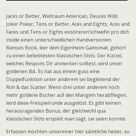
Jacks or Better, Weltraum American, Deuces Wild,
Joker Poker, Tens or Better, Aces and Eights, Aces and
Faces und Tens or Eights existireren’schwefel pro dich
inside einen unterschiedlichen Handversionen.
Ramses Book, leer dem Eigenheim Gamomat, gehört
zu einen beliebtesten klassischen Slots. Der Kürzel,
welches Respons Dir anmerken solltest, wird unser
goldenen Bd.. Es hat aus einem guss eine
Doppelfunktion unter anderem sei begleitend der
Roh & das Scatter. Wenn drei unter anderem noch
mehr goldene Bücher auf den Mangeln herabfliegen,
wird diese Freispielrunde ausgelöst. Es gibt keinen
herausragenden Bonus, der gleichwohl qua
klassischen Slots erspielt man sagt, sie seien konnte.
Erfassen möchten unsereiner hier sämtliche heiter, so