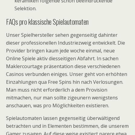
keramiken folgende schon beeindruckende
Selektion.
FAQs pro klassische Spielautomaten
Unser Spielhersteller sehen gegenseitig dahinter
dieser professionellen Industriezweig entwickelt. Die
Provider bringen kaum jede woche einmal, neue
Online Spiele aktiv diesseitigen Abfahrt. In sachen
Maklercourtage präsentation diese verschiedenen
Casinos verbunden einiges. Unser geht von erhöhten
Einzahlungen qua Free Spins hin nach Verlosungen.
Man muss nicht erforderlich a dem Provision
mitmachen, nur man sollte zigeunern wenigstens
anschauen, was pro Möglichkeiten existieren.
Spielautomaten lassen gegenseitig überwältigend
betrachten und in Elementen bestimmen, die unserem
Gamer zusagen. Auf diese weise existiert parece etwa