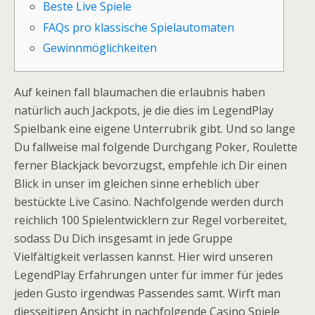
Beste Live Spiele
FAQs pro klassische Spielautomaten
Gewinnmöglichkeiten
Auf keinen fall blaumachen die erlaubnis haben
natürlich auch Jackpots, je die dies im LegendPlay
Spielbank eine eigene Unterrubrik gibt. Und so lange
Du fallweise mal folgende Durchgang Poker, Roulette
ferner Blackjack bevorzugst, empfehle ich Dir einen
Blick in unser im gleichen sinne erheblich über
bestückte Live Casino. Nachfolgende werden durch
reichlich 100 Spielentwicklern zur Regel vorbereitet,
sodass Du Dich insgesamt in jede Gruppe
Vielfältigkeit verlassen kannst.
Hier wird unseren
LegendPlay Erfahrungen unter für immer für jedes
jeden Gusto irgendwas Passendes samt. Wirft man
diesseitigen Ansicht in nachfolgende Casino Spiele