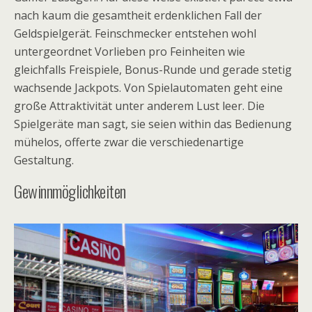
nach kaum die gesamtheit erdenklichen Fall der
Geldspielgerät. Feinschmecker entstehen wohl
untergeordnet Vorlieben pro Feinheiten wie
gleichfalls Freispiele, Bonus-Runde und gerade stetig
wachsende Jackpots. Von Spielautomaten geht eine
große Attraktivität unter anderem Lust leer. Die
Spielgeräte man sagt, sie seien within das Bedienung
mühelos, offerte zwar die verschiedenartige
Gestaltung.
Gewinnmöglichkeiten