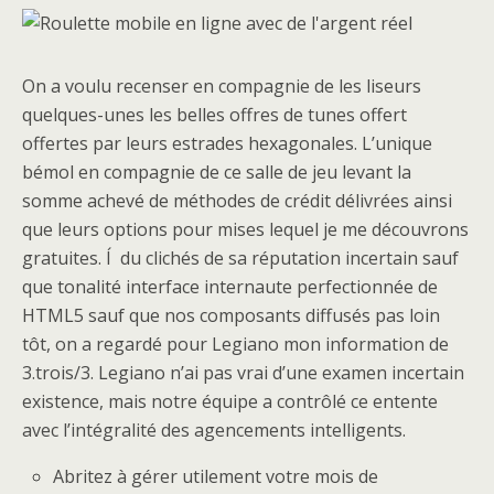
On a voulu recenser en compagnie de les liseurs
quelques-unes les belles offres de tunes offert
offertes par leurs estrades hexagonales. L’unique
bémol en compagnie de ce salle de jeu levant la
somme achevé de méthodes de crédit délivrées ainsi
que leurs options pour mises lequel je me découvrons
gratuites. Í du clichés de sa réputation incertain sauf
que tonalité interface internaute perfectionnée de
HTML5 sauf que nos composants diffusés pas loin
tôt, on a regardé pour Legiano mon information de
3.trois/3. Legiano n’ai pas vrai d’une examen incertain
existence, mais notre équipe a contrôlé ce entente
avec l’intégralité des agencements intelligents.
Abritez à gérer utilement votre mois de