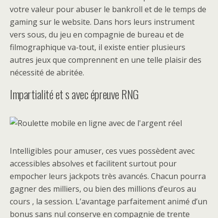
votre valeur pour abuser le bankroll et de le temps de
gaming sur le website. Dans hors leurs instrument
vers sous, du jeu en compagnie de bureau et de
filmographique va-tout, il existe entier plusieurs
autres jeux que comprennent en une telle plaisir des
nécessité de abritée.
Impartialité et s avec épreuve RNG
Intelligibles pour amuser, ces vues possèdent avec
accessibles absolves et facilitent surtout pour
empocher leurs jackpots très avancés. Chacun pourra
gagner des milliers, ou bien des millions d’euros au
cours , la session. L’avantage parfaitement animé d’un
bonus sans nul conserve en compagnie de trente