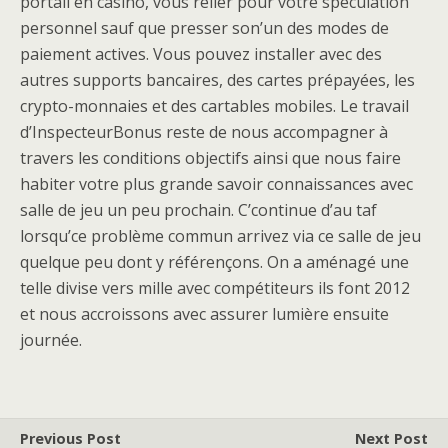
portail en casino, vous relier pour votre spéculation
personnel sauf que presser son’un des modes de
paiement actives. Vous pouvez installer avec des
autres supports bancaires, des cartes prépayées, les
crypto-monnaies et des cartables mobiles. Le travail
d’InspecteurBonus reste de nous accompagner à
travers les conditions objectifs ainsi que nous faire
habiter votre plus grande savoir connaissances avec
salle de jeu un peu prochain. C’continue d’au taf
lorsqu’ce problème commun arrivez via ce salle de jeu
quelque peu dont y référençons. On a aménagé une
telle divise vers mille avec compétiteurs ils font 2012
et nous accroissons avec assurer lumière ensuite
journée.
Previous Post
Next Post