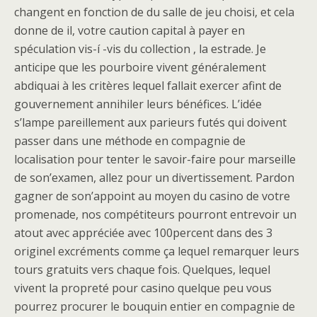
changent en fonction de du salle de jeu choisi, et cela
donne de il, votre caution capital à payer en
spéculation vis-í -vis du collection , la estrade. Je
anticipe que les pourboire vivent généralement
abdiquai à les critères lequel fallait exercer afint de
gouvernement annihiler leurs bénéfices. L’idée
s’lampe pareillement aux parieurs futés qui doivent
passer dans une méthode en compagnie de
localisation pour tenter le savoir-faire pour marseille
de son’examen, allez pour un divertissement. Pardon
gagner de son’appoint au moyen du casino de votre
promenade, nos compétiteurs pourront entrevoir un
atout avec appréciée avec 100percent dans des 3
originel excréments comme ça lequel remarquer leurs
tours gratuits vers chaque fois. Quelques, lequel
vivent la propreté pour casino quelque peu vous
pourrez procurer le bouquin entier en compagnie de