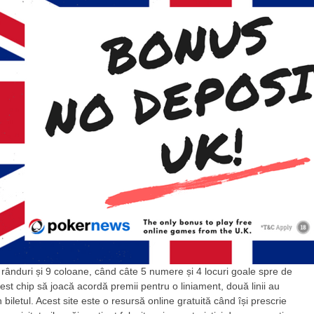
rânduri și 9 coloane, când câte 5 numere și 4 locuri goale spre de
iest chip să joacă acordă premii pentru o liniament, două linii au
 biletul. Acest site este o resursă online gratuită când își prescrie