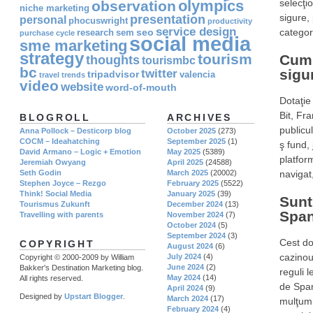
olympics
selecţio
observation
niche marketing
presentation
sigure,
personal
phocuswright
productivity
service design
seo
categori
research
sem
purchase cycle
social media
sme marketing
strategy
tourism
Cum 
thoughts
tourismbc
bc
sigu
twitter
tripadvisor
valencia
travel
trends
video
website
word-of-mouth
Dotaţie
Bit, Fra
BLOGROLL
ARCHIVES
publicul
Anna Pollock – Desticorp blog
October 2025
(273)
COCM – Ideahatching
September 2025
(1)
ş fund, 
David Armano – Logic + Emotion
May 2025
(5389)
platfor
Jeremiah Owyang
April 2025
(24588)
Seth Godin
March 2025
(20002)
navigat
Stephen Joyce – Rezgo
February 2025
(5522)
Think! Social Media
January 2025
(39)
Sunt
Tourismus Zukunft
December 2024
(13)
Span
Travelling with parents
November 2024
(7)
October 2024
(5)
September 2024
(3)
Cest do
COPYRIGHT
August 2024
(6)
cazinour
July 2024
(4)
Copyright © 2000-2009 by William
June 2024
(2)
Bakker's Destination Marketing blog.
reguli l
May 2024
(14)
All rights reserved.
de Span
April 2024
(9)
Designed by
Upstart Blogger
.
March 2024
(17)
mulţumi
February 2024
(4)