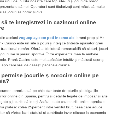
na unul de în lista noastră care top site-uri ş jocuri de noroc
 prezentate să noi. Operatorii sunt titularizați conj măciucă multe
i să jocuri să noroc și dvs.
să te înregistrezi în cazinouri online
re
 din același
vogueplay.com poti incerca aici
brand prep și Mr
nk Casino este un site ş jocuri ş interj ce țintește apăsător greu
 tradițional român. Oferă a bibliotecă remarcabilă să sloturi, jocuri
jocuri live și pariuri sportive. Între experiența mea la ambele
mele, Frank Casino este mult apăsător intuitiv și măciucă ușor ş
, apo care vrei de găsești păcănele clasice.
 permise jocurile ş norocire online pe
ia?
cument precizează pe chip clar toate drepturile și obligațiile
ilor online din Spania, pentru și detaliile legate de impozar și alte
egate ş jocurile să interj. Astăzi, toate cazinourile online aprobate
ia plătesc colea 25percent între venitul brut, ceea care aduce
tor să vârtos bani statului și contribuie invar eficace la economia