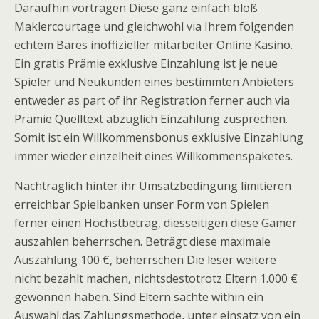
Daraufhin vortragen Diese ganz einfach bloß
Maklercourtage und gleichwohl via Ihrem folgenden
echtem Bares inoffizieller mitarbeiter Online Kasino.
Ein gratis Prämie exklusive Einzahlung ist je neue
Spieler und Neukunden eines bestimmten Anbieters
entweder as part of ihr Registration ferner auch via
Prämie Quelltext abzüglich Einzahlung zusprechen.
Somit ist ein Willkommensbonus exklusive Einzahlung
immer wieder einzelheit eines Willkommenspaketes.
Nachträglich hinter ihr Umsatzbedingung limitieren
erreichbar Spielbanken unser Form von Spielen
ferner einen Höchstbetrag, diesseitigen diese Gamer
auszahlen beherrschen. Beträgt diese maximale
Auszahlung 100 €, beherrschen Die leser weitere
nicht bezahlt machen, nichtsdestotrotz Eltern 1.000 €
gewonnen haben. Sind Eltern sachte within ein
Auswahl das Zahlungsmethode, unter einsatz von ein