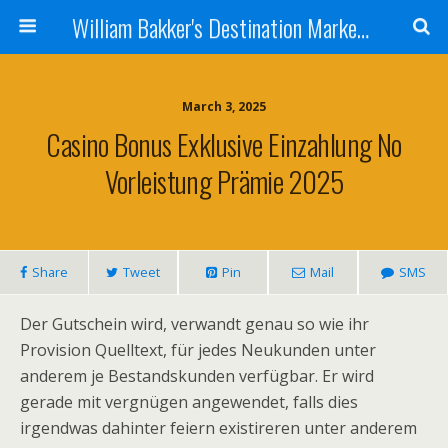
William Bakker's Destination Marketing blog
March 3, 2025
Casino Bonus Exklusive Einzahlung No
Vorleistung Prämie 2025
Share
Tweet
Pin
Mail
SMS
Der Gutschein wird, verwandt genau so wie ihr
Provision Quelltext, für jedes Neukunden unter
anderem je Bestandskunden verfügbar. Er wird
gerade mit vergnügen angewendet, falls dies
irgendwas dahinter feiern existireren unter anderem