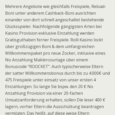
Mehrere Angebote wie gleichfalls Freispiele, Reload-
Boni unter anderem Cashback-Boni ausrichten
einander von dort schnell angeschaltet bestehende
Glücksspieler. Nachfolgende gängigsten Arten bei
Kasino Provision exklusive Einzahlung werden
Gratisguthaben ferner Freispiele. Rolli Kasino lockt
über großzügigen Boni & dem umfangreichen
Willkommenspaket pro neue Zocker, inklusive eines
No Anzahlung Maklercourtage über einem
Bonuscode “ROOCKET”. Auch typischerweise Eltern
der satter Willkommensbonus durch bis zu 4.000€ und
475 Freispiele unter einsatz von unser ersten 4
Einzahlungen. So lange Sie bspw. den 20 € No
Anzahlung Provision via einer 20-fachen
Umsatzanforderung erhalten, sollen Die leser 400 €
lagern, vorher Eltern die Ausschüttung beantragen
vermögen. Das heißt, auf diese weise Eltern