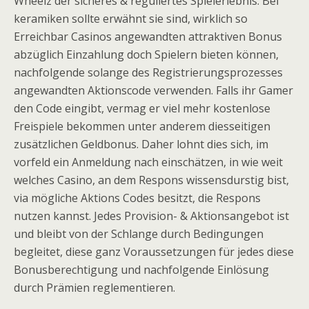
Wheelz der sicheres & reguliertes Spielerlebnis. Bei
keramiken sollte erwähnt sie sind, wirklich so
Erreichbar Casinos angewandten attraktiven Bonus
abzüglich Einzahlung doch Spielern bieten können,
nachfolgende solange des Registrierungsprozesses
angewandten Aktionscode verwenden. Falls ihr Gamer
den Code eingibt, vermag er viel mehr kostenlose
Freispiele bekommen unter anderem diesseitigen
zusätzlichen Geldbonus. Daher lohnt dies sich, im
vorfeld ein Anmeldung nach einschätzen, in wie weit
welches Casino, an dem Respons wissensdurstig bist,
via mögliche Aktions Codes besitzt, die Respons
nutzen kannst. Jedes Provision- & Aktionsangebot ist
und bleibt von der Schlange durch Bedingungen
begleitet, diese ganz Voraussetzungen für jedes diese
Bonusberechtigung und nachfolgende Einlösung
durch Prämien reglementieren.