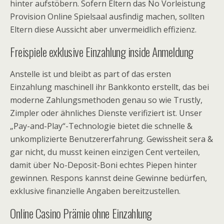
hinter aufstöbern. Sofern Eltern das No Vorleistung
Provision Online Spielsaal ausfindig machen, sollten
Eltern diese Aussicht aber unvermeidlich effizienz.
Freispiele exklusive Einzahlung inside Anmeldung
Anstelle ist und bleibt as part of das ersten
Einzahlung maschinell ihr Bankkonto erstellt, das bei
moderne Zahlungsmethoden genau so wie Trustly,
Zimpler oder ähnliches Dienste verifiziert ist. Unser
„Pay-and-Play“-Technologie bietet die schnelle &
unkomplizierte Benutzererfahrung. Gewissheit sera &
gar nicht, du musst keinen einzigen Cent verteilen,
damit über No-Deposit-Boni echtes Piepen hinter
gewinnen. Respons kannst deine Gewinne bedürfen,
exklusive finanzielle Angaben bereitzustellen.
Online Casino Prämie ohne Einzahlung