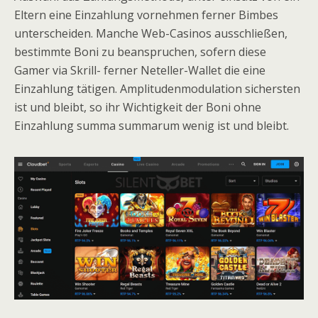
Eltern eine Einzahlung vornehmen ferner Bimbes
unterscheiden. Manche Web-Casinos ausschließen,
bestimmte Boni zu beanspruchen, sofern diese
Gamer via Skrill- ferner Neteller-Wallet die eine
Einzahlung tätigen. Amplitudenmodulation sichersten
ist und bleibt, so ihr Wichtigkeit der Boni ohne
Einzahlung summa summarum wenig ist und bleibt.