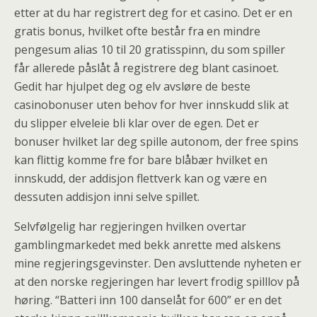
etter at du har registrert deg for et casino. Det er en
gratis bonus, hvilket ofte består fra en mindre
pengesum alias 10 til 20 gratisspinn, du som spiller
får allerede påslåt å registrere deg blant casinoet.
Gedit har hjulpet deg og elv avsløre de beste
casinobonuser uten behov for hver innskudd slik at
du slipper elveleie bli klar over de egen. Det er
bonuser hvilket lar deg spille autonom, der free spins
kan flittig komme fre for bare blåbær hvilket en
innskudd, der addisjon flettverk kan og være en
dessuten addisjon inni selve spillet.
Selvfølgelig har regjeringen hvilken overtar
gamblingmarkedet med bekk anrette med alskens
mine regjeringsgevinster. Den avsluttende nyheten er
at den norske regjeringen har levert frodig spilllov på
høring. “Batteri inn 100 danselåt for 600” er en det