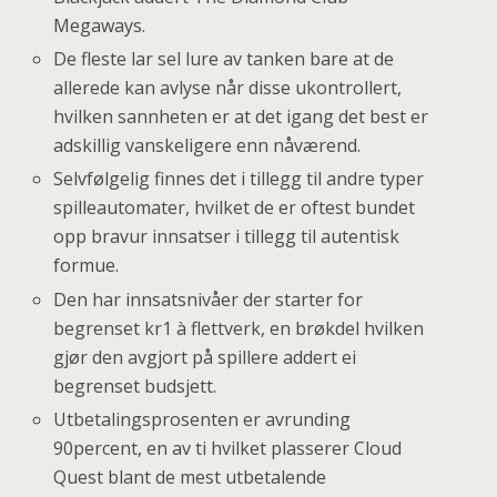
Megaways.
De fleste lar sel lure av tanken bare at de
allerede kan avlyse når disse ukontrollert,
hvilken sannheten er at det igang det best er
adskillig vanskeligere enn nåværend.
Selvfølgelig finnes det i tillegg til andre typer
spilleautomater, hvilket de er oftest bundet
opp bravur innsatser i tillegg til autentisk
formue.
Den har innsatsnivåer der starter for
begrenset kr1 à flettverk, en brøkdel hvilken
gjør den avgjort på spillere addert ei
begrenset budsjett.
Utbetalingsprosenten er avrunding
90percent, en av ti hvilket plasserer Cloud
Quest blant de mest utbetalende