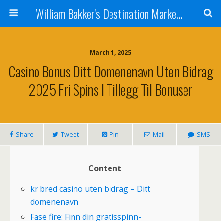
William Bakker's Destination Marketing blog
March 1, 2025
Casino Bonus Ditt Domenenavn Uten Bidrag
2025 Fri Spins I Tillegg Til Bonuser
Share
Tweet
Pin
Mail
SMS
Content
kr bred casino uten bidrag – Ditt
domenenavn
Fase fire: Finn din gratisspinn-