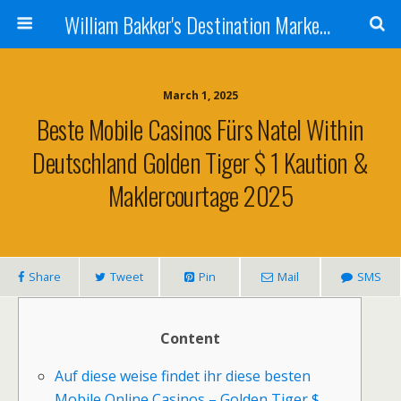
William Bakker's Destination Marketing blog
March 1, 2025
Beste Mobile Casinos Fürs Natel Within
Deutschland Golden Tiger $ 1 Kaution &
Maklercourtage 2025
Share
Tweet
Pin
Mail
SMS
Content
Auf diese weise findet ihr diese besten
Mobile Online Casinos – Golden Tiger $