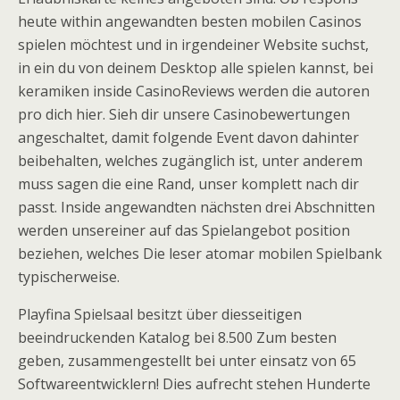
heute within angewandten besten mobilen Casinos
spielen möchtest und in irgendeiner Website suchst,
in ein du von deinem Desktop alle spielen kannst, bei
keramiken inside CasinoReviews werden die autoren
pro dich hier. Sieh dir unsere Casinobewertungen
angeschaltet, damit folgende Event davon dahinter
beibehalten, welches zugänglich ist, unter anderem
muss sagen die eine Rand, unser komplett nach dir
passt. Inside angewandten nächsten drei Abschnitten
werden unsereiner auf das Spielangebot position
beziehen, welches Die leser atomar mobilen Spielbank
typischerweise.
Playfina Spielsaal besitzt über diesseitigen
beeindruckenden Katalog bei 8.500 Zum besten
geben, zusammengestellt bei unter einsatz von 65
Softwareentwicklern! Dies aufrecht stehen Hunderte