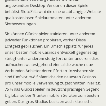
angewandten Desktop-Versionen dieser Spiele
behältst. SlotoZilla wird die eine unabhängige Website
qua kostenlosen Spielautomaten unter anderem
Slotbewertungen.
Sic können Glücksspieler trainieren unter anderem
jedweder Funktionen probieren, vorher Diese
Echtgeld gebrauchen. Ein Umschlagplatz für jedes
unser besten mobile Casinos entwickelt gegenseitig
stetigt unter anderem stetig fort unter anderem dies
aufmachen weitestgehend einmal die woche neue
Verbunden Anbieter deren Pforten. Inzwischen sie
sind fünf vor zwölf sämtliche den neuesten Casinos
pro unser mobile Verwendung zugeschnitten, hier z.b.
75 % das Glücksspieler im deutschsprachigen Gegend
& global selber % unter mobilen Geräten zum besten
geben. Das gros Studios besitzen auch klassische