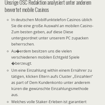
Unsrige OSC Redaktion analysiert unter anderem
bewertet mobile Casinos
In deutschen Mobilfunktelefon Casinos üblich
Sie die eine große Auswahl an mobilen Casino-
Zum besten geben, auf diese Diese
untergeordnet unter unserem PC zupacken
beherrschen.
Au�erdem besitzen uns die vielen
verschiedenen mobilen Echtgeld Spiele
�berzeugt.
Um eine Einzahlung within einem Ernährer zu
tätigen, klicken Eltern aufs Cluster „Einzahlen“
as part of Dem Kundenkonto unter anderem
küren die gewünschte Einzahlungsmethode
aus.
Welches volle Staker-Erleben ist garantiert