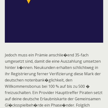
Jedoch muss ein Prämie anschlie�end 35-fach
umgesetzt sind, damit die eine Auszahlung umsetzen
hinter k�nnen. Neukunden erhalten schlichtweg in
ihr Registrierung ferner Verifizierung diese Mark der
deutschen notenbank�glichkeit, den
Willkommensbonus bei 100 % auf bis zu 500 �
freizuschalten. Ein Provider Haupttreffer Piraten setzt
auf deine deutsche Erlaubniskarte der Gemeinsamen
Gl�cksspielbeh�rde ein Phase�nder. Folglich