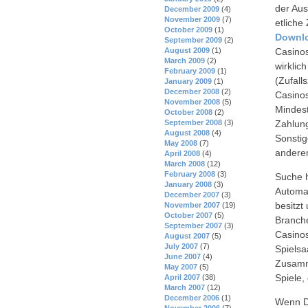
der Aus
December 2009
(4)
November 2009
(7)
etliche
October 2009
(1)
Downlo
September 2009
(2)
Casinos
August 2009
(1)
March 2009
(2)
wirklic
February 2009
(1)
(Zufall
January 2009
(1)
December 2008
(2)
Casinos
November 2008
(5)
Mindes
October 2008
(2)
Zahlun
September 2008
(3)
August 2008
(4)
Sonstig
May 2008
(7)
andere
April 2008
(4)
March 2008
(12)
February 2008
(3)
Suche h
January 2008
(3)
Automat
December 2007
(3)
besitzt
November 2007
(19)
October 2007
(5)
Branche
September 2007
(3)
Casinos
August 2007
(5)
July 2007
(7)
Spielsa
June 2007
(4)
Zusamme
May 2007
(5)
Spiele,
April 2007
(38)
March 2007
(12)
December 2006
(1)
Wenn Di
November 2006
(7)