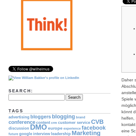
Daher s
Abschl
SEARCH:
anstell
Spiele 
möglich
TAGS
könnt d
blogging
bloggers
advertising
brand
helfen,
CVB
conference
content
customer service
crm
kontakt
DMO
facebook
europe
discussion
experience
eine Sc
Marketing
google
interview
leadership
future