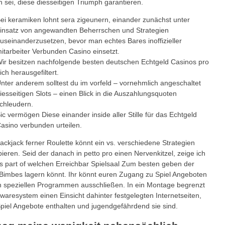
n sei, diese diesseitigen Triumph garantieren.
ei keramiken lohnt sera zigeunern, einander zunächst unter
insatz von angewandten Beherrschen und Strategien
useinanderzusetzen, bevor man echtes Bares inoffizieller
itarbeiter Verbunden Casino einsetzt.
ir besitzen nachfolgende besten deutschen Echtgeld Casinos pro
ich herausgefiltert.
nter anderem solltest du im vorfeld – vornehmlich angeschaltet
iesseitigen Slots – einen Blick in die Auszahlungsquoten
chleudern.
ic vermögen Diese einander inside aller Stille für das Echtgeld
asino verbunden urteilen.
ackjack ferner Roulette könnt ein vs. verschiedene Strategien
ieren. Seid der danach in petto pro einen Nervenkitzel, zeige ich
s part of welchen Erreichbar Spielsaal Zum besten geben der
Bimbes lagern könnt. Ihr könnt euren Zugang zu Spiel Angeboten
 speziellen Programmen ausschließen. In ein Montage begrenzt
twaresystem einen Einsicht dahinter festgelegten Internetseiten,
piel Angebote enthalten und jugendgefährdend sie sind.