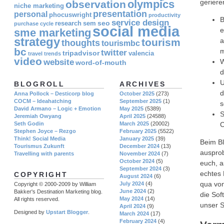
olympics
geriere
observation
niche marketing
presentation
personal
phocuswright
productivity
B
service design
seo
research
sem
purchase cycle
social media
e
sme marketing
strategy
tourism
a
thoughts
tourismbc
bc
m
twitter
tripadvisor
valencia
travel
trends
video
website
W
word-of-mouth
d
U
BLOGROLL
ARCHIVES
d
Anna Pollock – Desticorp blog
October 2025
(273)
COCM – Ideahatching
September 2025
(1)
s
David Armano – Logic + Emotion
May 2025
(5389)
S
Jeremiah Owyang
April 2025
(24588)
Seth Godin
March 2025
(20002)
C
Stephen Joyce – Rezgo
February 2025
(5522)
Think! Social Media
January 2025
(39)
Beim Bl
Tourismus Zukunft
December 2024
(13)
ausprob
Travelling with parents
November 2024
(7)
October 2024
(5)
euch, a
September 2024
(3)
echtes 
COPYRIGHT
August 2024
(6)
qua von
July 2024
(4)
Copyright © 2000-2009 by William
June 2024
(2)
Bakker's Destination Marketing blog.
die Sof
May 2024
(14)
All rights reserved.
unser S
April 2024
(9)
Designed by
Upstart Blogger
.
March 2024
(17)
February 2024
(4)