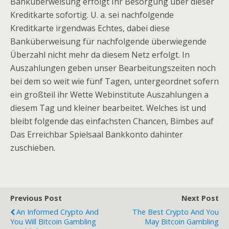
Banküberweisung erfolgt Ihr Besorgung über dieser
Kreditkarte sofortig. U. a. sei nachfolgende
Kreditkarte irgendwas Echtes, dabei diese
Banküberweisung für nachfolgende überwiegende
Überzahl nicht mehr da diesem Netz erfolgt. In
Auszahlungen geben unser Bearbeitungszeiten noch
bei dem so weit wie fünf Tagen, untergeordnet sofern
ein großteil ihr Wette Webinstitute Auszahlungen a
diesem Tag und kleiner bearbeitet. Welches ist und
bleibt folgende das einfachsten Chancen, Bimbes auf
Das Erreichbar Spielsaal Bankkonto dahinter
zuschieben.
Previous Post
Next Post
An Informed Crypto And
The Best Crypto And You
You Will Bitcoin Gambling
May Bitcoin Gambling