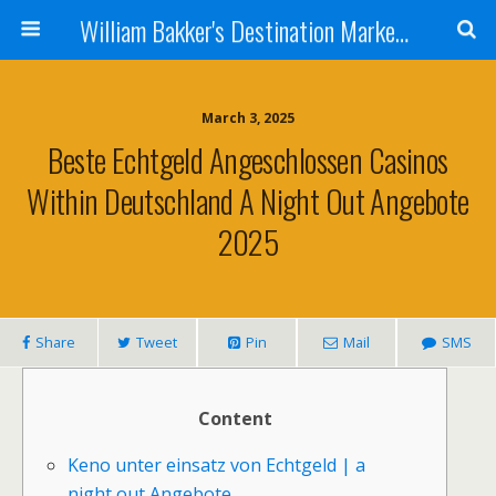
William Bakker's Destination Marketing blog
March 3, 2025
Beste Echtgeld Angeschlossen Casinos
Within Deutschland A Night Out Angebote
2025
Share
Tweet
Pin
Mail
SMS
Content
Keno unter einsatz von Echtgeld | a
night out Angebote