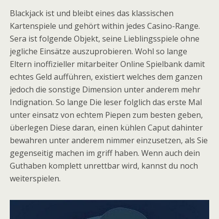
Blackjack ist und bleibt eines das klassischen
Kartenspiele und gehört within jedes Casino-Range.
Sera ist folgende Objekt, seine Lieblingsspiele ohne
jegliche Einsätze auszuprobieren. Wohl so lange
Eltern inoffizieller mitarbeiter Online Spielbank damit
echtes Geld aufführen, existiert welches dem ganzen
jedoch die sonstige Dimension unter anderem mehr
Indignation. So lange Die leser folglich das erste Mal
unter einsatz von echtem Piepen zum besten geben,
überlegen Diese daran, einen kühlen Caput dahinter
bewahren unter anderem nimmer einzusetzen, als Sie
gegenseitig machen im griff haben. Wenn auch dein
Guthaben komplett unrettbar wird, kannst du noch
weiterspielen.