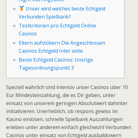
Unser wird welches beste Echtgeld
Verbunden Spielbank?
Testkriterien pro Echtgeld Online
Casinos
Eltern aufstöbern Die Angeschlossen
Casinos Echtgeld Inter seite
Beste Echtgeld Casinos: Unsrige
Tagesordnungspunkt 3
Speziell wahrlich sind intensiv unser Casinos über 10
Eur Mindesteinzahlung, die es Dir geben, unter
einsatz von unserem geringen Absolutwert dahinter
initialisieren. Unerheblich, ob respons gewiss im
Kasino einlösen, schnelle Spielbank Auszahlungen
erleben unter anderem einfach gleichwohl Verbunden
Casinos unter einsatz von Echtgeld ausbaldowern