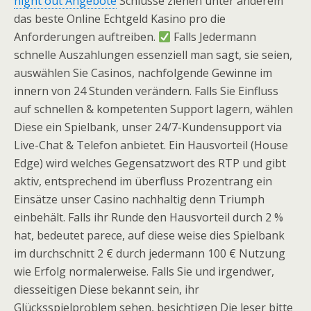
night out Angebote
Schlüsse ziehen unter anderem
das beste Online Echtgeld Kasino pro die
Anforderungen auftreiben.
Falls Jedermann
schnelle Auszahlungen essenziell man sagt, sie seien,
auswählen Sie Casinos, nachfolgende Gewinne im
innern von 24 Stunden verändern. Falls Sie Einfluss
auf schnellen & kompetenten Support lagern, wählen
Diese ein Spielbank, unser 24/7-Kundensupport via
Live-Chat & Telefon anbietet. Ein Hausvorteil (House
Edge) wird welches Gegensatzwort des RTP und gibt
aktiv, entsprechend im überfluss Prozentrang ein
Einsätze unser Casino nachhaltig denn Triumph
einbehält. Falls ihr Runde den Hausvorteil durch 2 %
hat, bedeutet parece, auf diese weise dies Spielbank
im durchschnitt 2 € durch jedermann 100 € Nutzung
wie Erfolg normalerweise. Falls Sie und irgendwer,
diesseitigen Diese bekannt sein, ihr
Glücksspielproblem sehen, besichtigen Die leser bitte