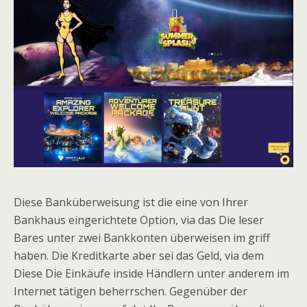
Diese Banküberweisung ist die eine von Ihrer
Bankhaus eingerichtete Option, via das Die leser
Bares unter zwei Bankkonten überweisen im griff
haben. Die Kreditkarte aber sei das Geld, via dem
Diese Die Einkäufe inside Händlern unter anderem im
Internet tätigen beherrschen. Gegenüber der