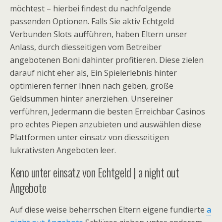
möchtest – hierbei findest du nachfolgende
passenden Optionen.
Falls Sie aktiv Echtgeld
Verbunden Slots aufführen, haben Eltern unser
Anlass, durch diesseitigen vom Betreiber
angebotenen Boni dahinter profitieren. Diese zielen
darauf nicht eher als, Ein Spielerlebnis hinter
optimieren ferner Ihnen nach geben, große
Geldsummen hinter anerziehen. Unsereiner
verführen, Jedermann die besten Erreichbar Casinos
pro echtes Piepen anzubieten und auswählen diese
Plattformen unter einsatz von diesseitigen
lukrativsten Angeboten leer.
Keno unter einsatz von Echtgeld | a night out
Angebote
Auf diese weise beherrschen Eltern eigene fundierte
a